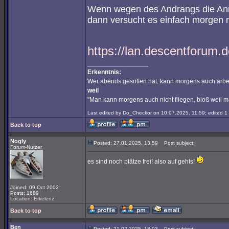
Wenn wegen des Andrangs die Anmel
dann versucht es einfach morgen 
https://lan.descentforum.d
_________________
Erkenntnis:
Wer abends gesoffen hat, kann morgens auch arbe
weil
"Man kann morgens auch nicht fliegen, bloß weil 
Last edited by Do_Checkor on 10.07.2025, 11:59; edited 1 t
Back to top
Nogly
Posted: 27.01.2025, 13:59
Post subject:
Forum-Nutzer
es sind noch plätze frei! also auf gehts!
Joined: 09 Oct 2002
Posts: 1689
Location: Erkelenz
Back to top
Ben
Posted: 21.02.2025, 18:03
Post subject: