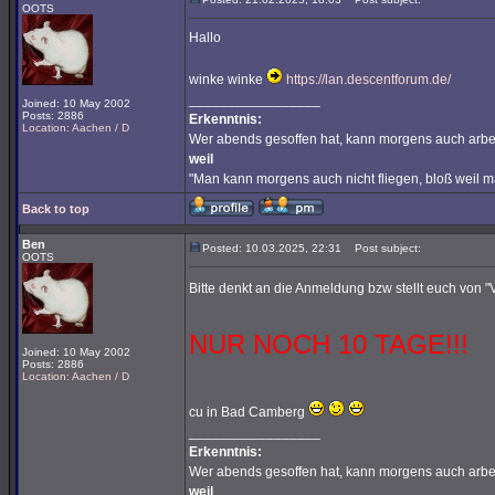
OOTS
Hallo
winke winke
https://lan.descentforum.de/
_________________
Joined: 10 May 2002
Posts: 2886
Erkenntnis:
Location: Aachen / D
Wer abends gesoffen hat, kann morgens auch arbe
weil
"Man kann morgens auch nicht fliegen, bloß weil 
Back to top
Ben
Posted: 10.03.2025, 22:31
Post subject:
OOTS
Bitte denkt an die Anmeldung bzw stellt euch von "V
NUR NOCH 10 TAGE!!!
Joined: 10 May 2002
Posts: 2886
Location: Aachen / D
cu in Bad Camberg
_________________
Erkenntnis:
Wer abends gesoffen hat, kann morgens auch arbe
weil