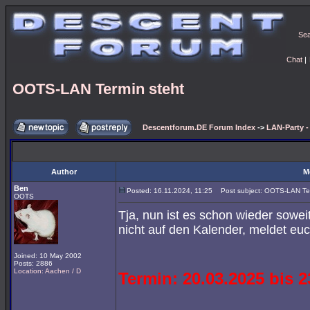
Se
Chat
|
OOTS-LAN Termin steht
Descentforum.DE Forum Index
->
LAN-Party 
Author
M
Ben
Posted: 16.11.2024, 11:25
Post subject: OOTS-LAN Ter
OOTS
Tja, nun ist es schon wieder soweit
nicht auf den Kalender, meldet euc
Joined: 10 May 2002
Posts: 2886
Location: Aachen / D
Termin: 20.03.2025 bis 