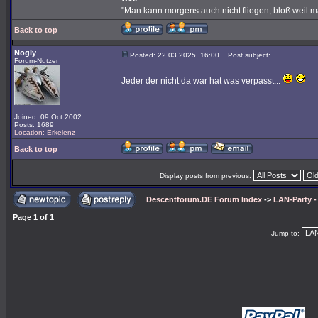
"Man kann morgens auch nicht fliegen, bloß weil 
Back to top
Nogly
Posted: 22.03.2025, 16:00
Post subject:
Forum-Nutzer
Jeder der nicht da war hat was verpasst...
Joined: 09 Oct 2002
Posts: 1689
Location: Erkelenz
Back to top
Display posts from previous:
Descentforum.DE Forum Index
->
LAN-Party 
Page
1
of
1
Jump to: