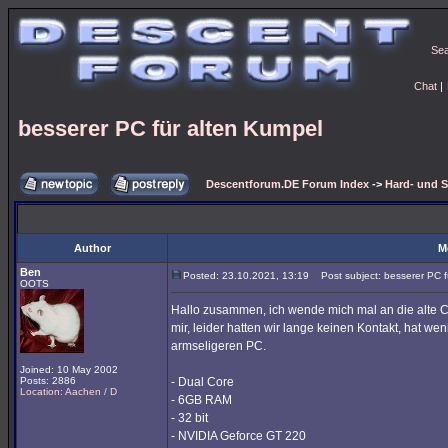
Se
Chat
|
besserer PC für alten Kumpel
Descentforum.DE Forum Index
->
Hard- und 
Author
M
Ben
Posted: 23.10.2021, 13:19
Post subject: besserer PC f
OOTS
Hallo zusammen, ich wende mich mal an die alte Co
mir, leider hatten wir lange keinen Kontakt, hat we
armseligeren PC.
Joined: 10 May 2002
Posts: 2886
- Dual Core
Location: Aachen / D
- 6GB RAM
- 32 bit
- NVIDIA Geforce GT 220