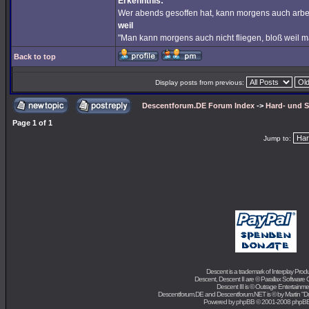
Erkenntnis:
Wer abends gesoffen hat, kann morgens auch arbe
weil
"Man kann morgens auch nicht fliegen, bloß weil 
Back to top
Display posts from previous:
Descentforum.DE Forum Index
->
Hard- und 
Page
1
of
1
Jump to:
Descent is a trademark of
Interplay Prod
Descent, Descent II are ©
Parallax Software 
Descent III is ©
Outrage Entertainme
Descentforum.DE and Descentforum.NET is © by
Martin "
Powered by
phpBB
© 2001-2008 phpB