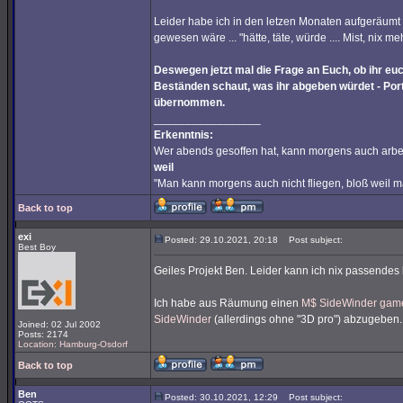
Leider habe ich in den letzen Monaten aufgeräumt
gewesen wäre ... "hätte, täte, würde .... Mist, nix me
Deswegen jetzt mal die Frage an Euch, ob ihr euc
Beständen schaut, was ihr abgeben würdet - Porto
übernommen.
_________________
Erkenntnis:
Wer abends gesoffen hat, kann morgens auch arbe
weil
"Man kann morgens auch nicht fliegen, bloß weil 
Back to top
exi
Posted: 29.10.2021, 20:18
Post subject:
Best Boy
Geiles Projekt Ben. Leider kann ich nix passendes
Ich habe aus Räumung einen
M$ SideWinder gam
SideWinder
(allerdings ohne "3D pro") abzugeben. 
Joined: 02 Jul 2002
Posts: 2174
Location: Hamburg-Osdorf
Back to top
Ben
Posted: 30.10.2021, 12:29
Post subject: