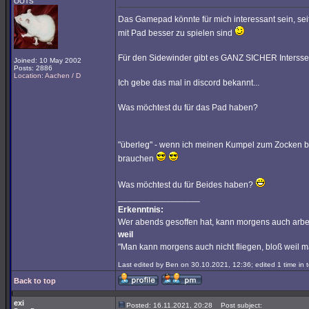
OOTS
Das Gamepad könnte für mich interessant sein, seit ic
mit Pad besser zu spielen sind
Für den Sidewinder gibt es GANZ SICHER Interssen
Joined: 10 May 2002
Posts: 2886
Location: Aachen / D
Ich gebe das mal in discord bekannt...
Was möchtest du für das Pad haben?
"überleg" - wenn ich meinen Kumpel zum Zocken bri
brauchen
Was möchtest du für Beides haben?
_________________
Erkenntnis:
Wer abends gesoffen hat, kann morgens auch arbe
weil
"Man kann morgens auch nicht fliegen, bloß weil 
Last edited by Ben on 30.10.2021, 12:36; edited 1 time in t
Back to top
exi
Posted: 16.11.2021, 20:28
Post subject: