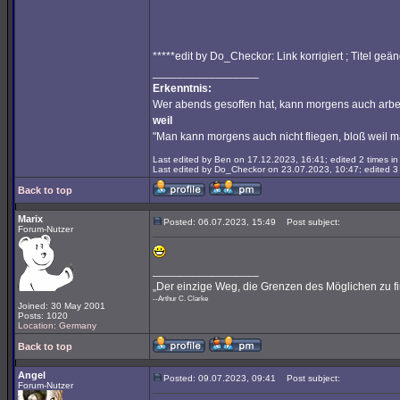
*****edit by Do_Checkor: Link korrigiert ; Titel geän
_________________
Erkenntnis:
Wer abends gesoffen hat, kann morgens auch arbe
weil
"Man kann morgens auch nicht fliegen, bloß weil 
Last edited by Ben on 17.12.2023, 16:41; edited 2 times in 
Last edited by Do_Checkor on 23.07.2023, 10:47; edited 3 t
Back to top
Marix
Posted: 06.07.2023, 15:49
Post subject:
Forum-Nutzer
_________________
„Der einzige Weg, die Grenzen des Möglichen zu fi
--Arthur C. Clarke
Joined: 30 May 2001
Posts: 1020
Location: Germany
Back to top
Angel
Posted: 09.07.2023, 09:41
Post subject:
Forum-Nutzer