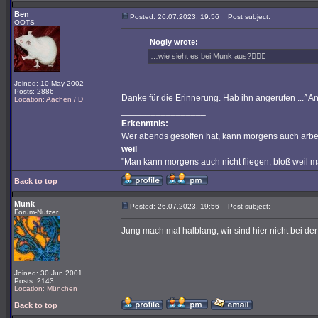
Ben
Posted: 26.07.2023, 19:56
Post subject:
OOTS
Nogly wrote:
…wie sieht es bei Munk aus?🤷🏻‍♂️
Joined: 10 May 2002
Posts: 2886
Danke für die Erinnerung. Hab ihn angerufen ...^A
Location: Aachen / D
_________________
Erkenntnis:
Wer abends gesoffen hat, kann morgens auch arbe
weil
"Man kann morgens auch nicht fliegen, bloß weil 
Back to top
Munk
Posted: 26.07.2023, 19:56
Post subject:
Forum-Nutzer
Jung mach mal halblang, wir sind hier nicht bei de
Joined: 30 Jun 2001
Posts: 2143
Location: München
Back to top