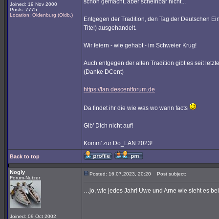
schon gemacht, aber scheinbar nicht...
Joined: 19 Nov 2000
Posts: 7775
Location: Oldenburg (Oldb.)
Entgegen der Tradition, den Tag der Deutschen Ein
Titel) ausgehandelt.
Wir feiern - wie gehabt - im Schweier Krug!
Auch entgegen der alten Tradition gibt es seit let
(Danke DCent)
https://lan.descentforum.de
Da findet ihr die wie was wo wann facts
Gib' Dich nicht auf!
Komm' zur Do_LAN 2023!
Back to top
Nogly
Posted: 16.07.2023, 20:20
Post subject:
Forum-Nutzer
…jo, wie jedes Jahr! Uwe und Arne wie sieht es be
Joined: 09 Oct 2002