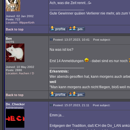
Ach, was die Zeit rennt...🥳
_________________
Gute Gewinner quälen Verlierer nie mehr, als zum 
Joined: 02 Jan 2002
Posts: 722
Location: Wipperfürth
Back to top
Ben
Posted: 13.07.2023, 10:41
Post subject:
OOTS
Na was ist los?
Erst 14 Anmeldungen
- dabei sind es nur noch
_________________
Joined: 10 May 2002
Posts: 2886
Erkenntnis:
Location: Aachen / D
Wer abends gesoffen hat, kann morgens auch arbe
weil
"Man kann morgens auch nicht fliegen, bloß weil 
Back to top
Do_Checkor
Posted: 15.07.2023, 21:11
Post subject:
Administrator
Emm ja...
Entgegen der Tradition, daß ICH die Do_LAN ankündi