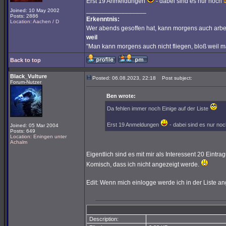
Erst 19 Anmeldungen
- dabei sind es nur noch
_________________
Joined: 10 May 2002
Posts: 2886
Erkenntnis:
Location: Aachen / D
Wer abends gesoffen hat, kann morgens auch arbe
weil
"Man kann morgens auch nicht fliegen, bloß weil 
Back to top
Black_Vulture
Posted: 06.08.2023, 22:18
Post subject:
Forum-Nutzer
Ben wrote:
Da fehlen immer noch Einige auf der Liste
Erst 19 Anmeldungen
- dabei sind es nur no
Joined: 05 Mar 2004
Posts: 649
Location: Eningen unter
Achalm
Eigentlich sind es mit mir als Interessent 20 Eintra
Komisch, dass ich nicht angezeigt werde.
Edit: Wenn mich einlogge werde ich in der Liste an
Description: