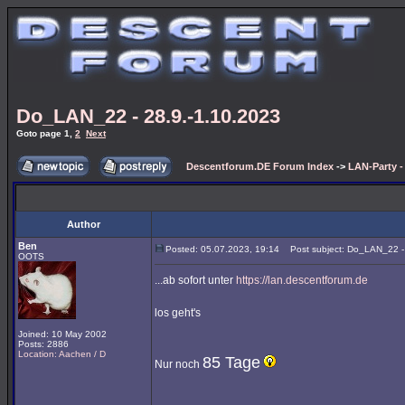
Do_LAN_22 - 28.9.-1.10.2023
Goto page
1
,
2
Next
Descentforum.DE Forum Index
->
LAN-Party 
Author
Ben
Posted: 05.07.2023, 19:14
Post subject: Do_LAN_22 - 
OOTS
...ab sofort unter
https://lan.descentforum.de
los geht's
Joined: 10 May 2002
Posts: 2886
Location: Aachen / D
85 Tage
Nur noch