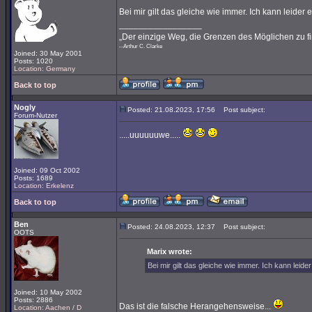
Bei mir gilt das gleiche wie immer. Ich kann leide
_________________
„Der einzige Weg, die Grenzen des Möglichen zu fi
--Arthur C. Clarke
Joined: 30 May 2001
Posts: 1020
Location: Germany
Back to top
Nogly
Posted: 21.08.2023, 17:56
Post subject:
Forum-Nutzer
.....uuuuuuwe.....
Joined: 09 Oct 2002
Posts: 1689
Location: Erkelenz
Back to top
Ben
Posted: 24.08.2023, 12:37
Post subject:
OOTS
Marix wrote:
Bei mir gilt das gleiche wie immer. Ich kann leid
Joined: 10 May 2002
Posts: 2886
Das ist die falsche Herangehensweise...
Location: Aachen / D