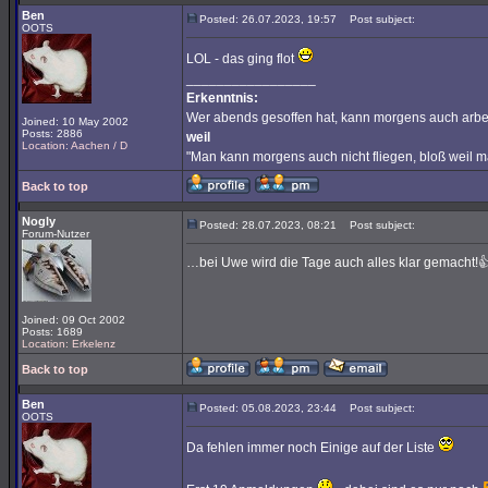
Ben
Posted: 26.07.2023, 19:57
Post subject:
OOTS
LOL - das ging flot
_________________
Erkenntnis:
Wer abends gesoffen hat, kann morgens auch arbe
Joined: 10 May 2002
Posts: 2886
weil
Location: Aachen / D
"Man kann morgens auch nicht fliegen, bloß weil 
Back to top
Nogly
Posted: 28.07.2023, 08:21
Post subject:
Forum-Nutzer
…bei Uwe wird die Tage auch alles klar gemacht!
Joined: 09 Oct 2002
Posts: 1689
Location: Erkelenz
Back to top
Ben
Posted: 05.08.2023, 23:44
Post subject:
OOTS
Da fehlen immer noch Einige auf der Liste