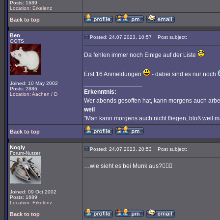
Posts: 1689
Location: Erkelenz
Back to top
Ben
Posted: 24.07.2023, 10:57
Post subject:
OOTS
Da fehlen immer noch Einige auf der Liste
Erst 16 Anmeldungen
- dabei sind es nur noch
_________________
Joined: 10 May 2002
Posts: 2886
Erkenntnis:
Location: Aachen / D
Wer abends gesoffen hat, kann morgens auch arbe
weil
"Man kann morgens auch nicht fliegen, bloß weil 
Back to top
Nogly
Posted: 24.07.2023, 20:53
Post subject:
Forum-Nutzer
…wie sieht es bei Munk aus?🤷🏻‍♂️
Joined: 09 Oct 2002
Posts: 1689
Location: Erkelenz
Back to top