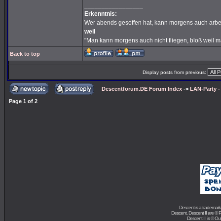
_________________
Erkenntnis:
Wer abends gesoffen hat, kann morgens auch arbe
weil
"Man kann morgens auch nicht fliegen, bloß weil 
Back to top
Display posts from previous:
Descentforum.DE Forum Index
->
LAN-Party 
Page
1
of
2
Descent is a trademark
Descent, Descent II are ©
P
Descent III is ©
Out