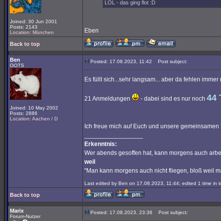
LOL - das ging flot :D
Joined: 30 Jun 2001
Posts: 2143
Eben
Location: München
Back to top
Ben
Posted: 17.08.2023, 11:42
Post subject:
OOTS
Es füllt sich...sehr langsam... aber da fehlen imme
44 
21 Anmeldungen
- dabei sind es nur noch
Joined: 10 May 2002
Posts: 2886
Location: Aachen / D
Ich freue mich auf Euch und unsere gemeinsamen
_________________
Erkenntnis:
Wer abends gesoffen hat, kann morgens auch arbe
weil
"Man kann morgens auch nicht fliegen, bloß weil 
Last edited by Ben on 17.08.2023, 11:44; edited 1 time in t
Back to top
Marix
Posted: 17.08.2023, 23:36
Post subject:
Forum-Nutzer