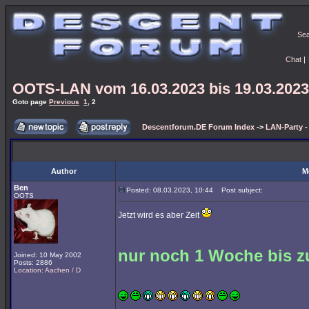
Se
Chat
|
OOTS-LAN vom 16.03.2023 bis 19.03.2023
Goto page
Previous
1
,
2
Descentforum.DE Forum Index
->
LAN-Party 
Author
M
Ben
Posted: 08.03.2023, 10:44
Post subject:
OOTS
Jetzt wird es aber Zeit
nur noch 1 Woche bis z
Joined: 10 May 2002
Posts: 2886
Location: Aachen / D