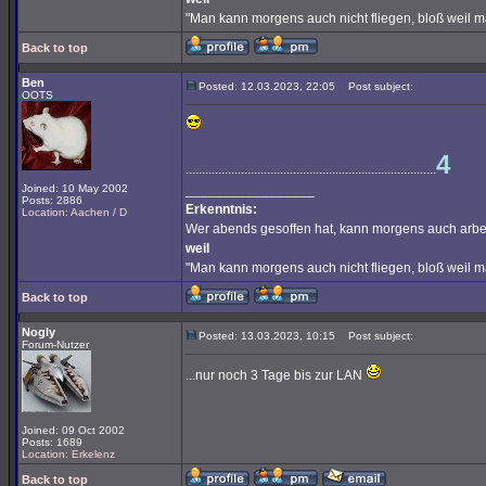
"Man kann morgens auch nicht fliegen, bloß weil 
Back to top
Ben
Posted: 12.03.2023, 22:05
Post subject:
OOTS
4
.............................................................................
Joined: 10 May 2002
_________________
Posts: 2886
Erkenntnis:
Location: Aachen / D
Wer abends gesoffen hat, kann morgens auch arbe
weil
"Man kann morgens auch nicht fliegen, bloß weil 
Back to top
Nogly
Posted: 13.03.2023, 10:15
Post subject:
Forum-Nutzer
...nur noch 3 Tage bis zur LAN
Joined: 09 Oct 2002
Posts: 1689
Location: Erkelenz
Back to top