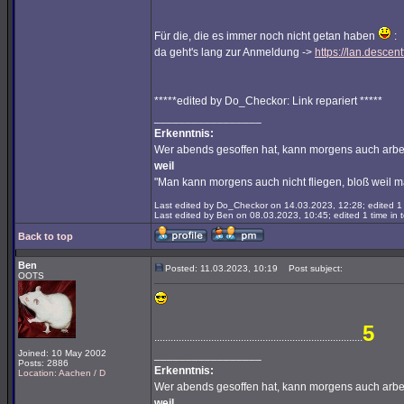
Für die, die es immer noch nicht getan haben
:
da geht's lang zur Anmeldung ->
https://lan.descen
*****edited by Do_Checkor: Link repariert *****
_________________
Erkenntnis:
Wer abends gesoffen hat, kann morgens auch arbe
weil
"Man kann morgens auch nicht fliegen, bloß weil 
Last edited by Do_Checkor on 14.03.2023, 12:28; edited 1 t
Last edited by Ben on 08.03.2023, 10:45; edited 1 time in t
Back to top
Ben
Posted: 11.03.2023, 10:19
Post subject:
OOTS
5
.............................................................................
Joined: 10 May 2002
_________________
Posts: 2886
Erkenntnis:
Location: Aachen / D
Wer abends gesoffen hat, kann morgens auch arbe
weil