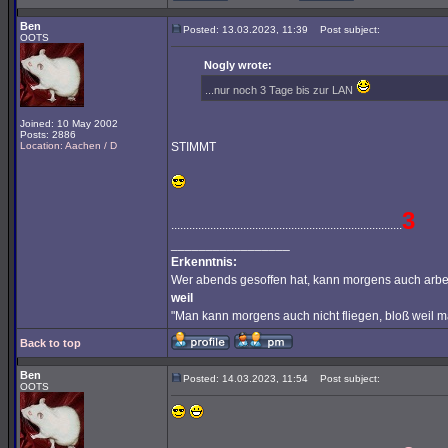
Ben
Posted: 13.03.2023, 11:39
Post subject:
OOTS
Nogly wrote:
...nur noch 3 Tage bis zur LAN
Joined: 10 May 2002
Posts: 2886
Location: Aachen / D
STIMMT
3
.............................................................................
_________________
Erkenntnis:
Wer abends gesoffen hat, kann morgens auch arbe
weil
"Man kann morgens auch nicht fliegen, bloß weil 
Back to top
Ben
Posted: 14.03.2023, 11:54
Post subject:
OOTS