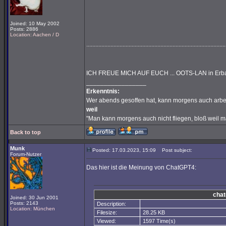
Joined: 10 May 2002
Posts: 2886
Location: Aachen / D
...........................................................................................
ICH FREUE MICH AUF EUCH ... OOTS-LAN in Er
_________________
Erkenntnis:
Wer abends gesoffen hat, kann morgens auch arbe
weil
"Man kann morgens auch nicht fliegen, bloß weil 
Back to top
Munk
Posted: 17.03.2023, 15:09
Post subject:
Forum-Nutzer
Das hier ist die Meinung von ChatGPT4:
chat
Joined: 30 Jun 2001
Posts: 2143
Description:
Location: München
Filesize:
28.25 KB
Viewed:
1597 Time(s)