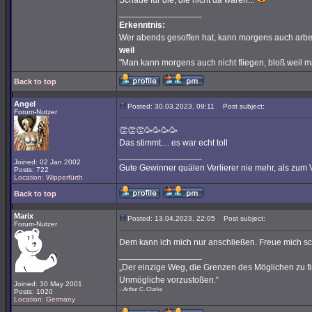
Schade für die, die nicht da waren...
_________________
Erkenntnis:
Wer abends gesoffen hat, kann morgens auch arbe
weil
"Man kann morgens auch nicht fliegen, bloß weil 
Back to top
Angel
Posted: 30.03.2023, 09:11
Post subject:
Forum-Nutzer
👏👏👏🥳🥳🥳🥳
Das stimmt.... es war echt toll
_________________
Joined: 02 Jan 2002
Gute Gewinner quälen Verlierer nie mehr, als zum 
Posts: 722
Location: Wipperfürth
Back to top
Marix
Posted: 13.04.2023, 22:05
Post subject:
Forum-Nutzer
Dem kann ich mich nur anschließen. Freue mich sc
_________________
„Der einzige Weg, die Grenzen des Möglichen zu fin
Unmögliche vorzustoßen.“
Joined: 30 May 2001
--Arthur C. Clarke
Posts: 1020
Location: Germany