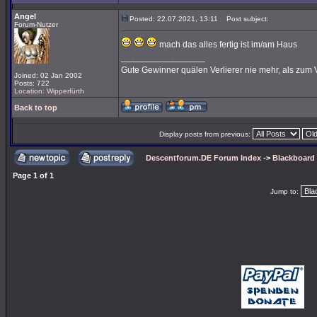
Angel
Posted: 22.07.2021, 13:11
Post subject:
Forum-Nutzer
mach das alles fertig ist im/am Haus
_________________
Gute Gewinner quälen Verlierer nie mehr, als zum 
Joined: 02 Jan 2002
Posts: 722
Location: Wipperfürth
Back to top
Display posts from previous:
Descentforum.DE Forum Index
->
Blackboard 
Page
1
of
1
Jump to: