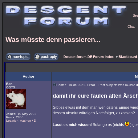
Se
Chat
|
Was müsste denn passieren...
Descentforum.DE Forum Index
->
Blackboard 
Author
M
Ben
Posted: 16.06.2021, 11:50
Post subject: Was müsste de
OOTS
damit ihr eure faulen alten Ärs
Gibt es etwas mit dem man wenigstens Einige wied
dessen absolut würdigen Nachfolger, zu zocken?
Joined: 10 May 2002
Posts: 2886
Location: Aachen / D
Lasst es mich wissen!
Solange es (nichts
) ges