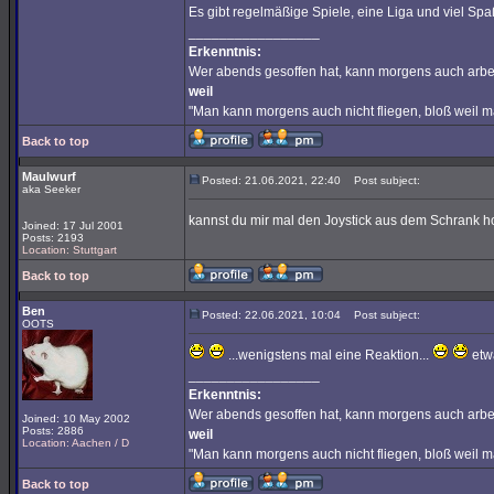
Es gibt regelmäßige Spiele, eine Liga und viel Spa
_________________
Erkenntnis:
Wer abends gesoffen hat, kann morgens auch arbe
weil
"Man kann morgens auch nicht fliegen, bloß weil 
Back to top
Maulwurf
Posted: 21.06.2021, 22:40
Post subject:
aka Seeker
kannst du mir mal den Joystick aus dem Schrank 
Joined: 17 Jul 2001
Posts: 2193
Location: Stuttgart
Back to top
Ben
Posted: 22.06.2021, 10:04
Post subject:
OOTS
...wenigstens mal eine Reaktion...
etw
_________________
Erkenntnis:
Wer abends gesoffen hat, kann morgens auch arbe
Joined: 10 May 2002
Posts: 2886
weil
Location: Aachen / D
"Man kann morgens auch nicht fliegen, bloß weil 
Back to top