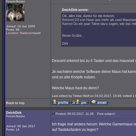
Forum-Nutzer
DeichDirk wrote:
Ok, alles klar, danke für die Antwort.
Erkennt D3 von Haus aus mehr als zwei Maustas
Kannst Du ein paar Takte dazu sagen, wie das mit
Joined: 10 Jun 2005
Posts: 99
Location: Radevormwald
Beste Grüße,
Dirk
Descent erkennt bis zu 4 Tasten und das mausrad 
Je nachdem welche Software deine Maus hat kann
und so alle Knöpfe nutzen.
Welche Maus hast du denn?
Last edited by Timber Wolf on 04.02.2017, 15:49; edited 1 t
Back to top
DeichDirk
Posted: 06.02.2017, 11:28
Post subject:
Forum-Nutzer
Ich frage mal anders herum: Welche Gamermaus ist 
Joined: 06 Jan 2017
auf Tastaturtasten zu legen?
Posts: 14