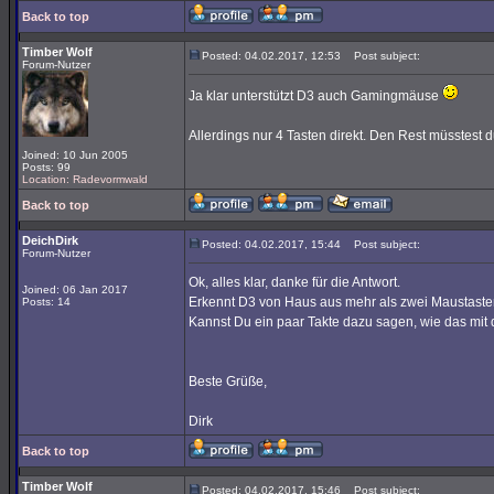
Back to top
Timber Wolf
Posted: 04.02.2017, 12:53
Post subject:
Forum-Nutzer
Ja klar unterstützt D3 auch Gamingmäuse
Allerdings nur 4 Tasten direkt. Den Rest müsstest du
Joined: 10 Jun 2005
Posts: 99
Location: Radevormwald
Back to top
DeichDirk
Posted: 04.02.2017, 15:44
Post subject:
Forum-Nutzer
Ok, alles klar, danke für die Antwort.
Joined: 06 Jan 2017
Erkennt D3 von Haus aus mehr als zwei Maustast
Posts: 14
Kannst Du ein paar Takte dazu sagen, wie das mit 
Beste Grüße,
Dirk
Back to top
Timber Wolf
Posted: 04.02.2017, 15:46
Post subject: