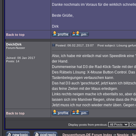
Danke nochmals im Voraus für die wirklich schnell
Beste Grüße,
Dirk
Back to top
DeichDirk
Posted: 06.02.2017, 23:07
Post subject: Lösung gefun
Forum-Nutzer
Also, ich habe mir einfach mal von Speedlink eine "
Joined: 06 Jan 2017
der Hand.
Posts: 14
Dummerweise hat D3 die Rad-Klick-Taste mit der dr
Des Rätsels Lösung: X-Mouse Button Control. Das
Tastenbelegungen vertauschen kann.
Das hat D3 auch 'geschluckt', jetzt kann ich blitz
das feine Zielen mit der Maus erledigen.
Links rechts neigen mache ich ebenfalls so, aber d
lassen sich irre Manöver fliegen, ohne dass die Präz
Jetzt muss ich nur noch wieder mehr üben. Gegen d
Back to top
Display posts from previous:
Descentforum.DE Forum Index
->
Newbie - Su