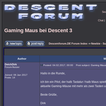
Se
Chat
|
Gaming Maus bei Descent 3
Descentforum.DE Forum Index
->
Newbie - Su
Author
M
DeichDirk
Posted: 04.02.2017, 00:00
Post subject: Gaming Maus 
Forum-Nutzer
Hallo in die Runde,
Joined: 06 Jan 2017
Posts: 14
ich bin ein Pilot, der halb Tastatur / halb Maus spielt
aktuelle Gaming-Mäuse mit mehr als zwei Tasten u
Beste Grüße,
Dirk