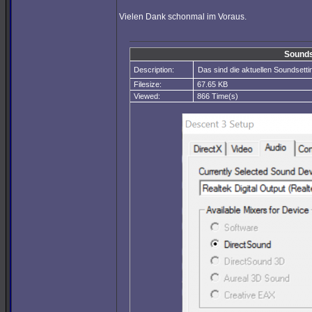
Vielen Dank schonmal im Voraus.
Sounds
Description:
Das sind die aktuellen Soundsetti
Filesize:
67.65 KB
Viewed:
866 Time(s)