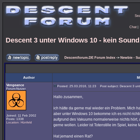
Se
Chat
|
Descent 3 unter Windows 10 - kein Sound
Descentforum.DE Forum Index
->
Newbie - Su
Author
M
Vengeance
Posted: 25.03.2016, 11:23
Post subject: Descent 3 unt
Forum-Nutzer
Hallo zusammen,
ich hätte da gerne mal wieder ein Problem. Mich ha
aber unter Windows 10 bekomme ich es nicht richt
Joined: 11 Feb 2002
Posts: 1338
aufgrund des Vakuums normalerweise nichts hört, 
Location: Hünfeld
gerne wollen. Leider ist Totenstille im Spiel, kein
Hat jemand einen Rat?