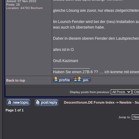
Joined: 07 Nov 2010
Posts: 16
Location: 44793 Bochum
gleiche Lösung wie zuvor, nur etwas zielgerichteter
Im Lounch-Fenster wird bei der (neu) Installation 
was auch ich übersehen habe.
Daher in diesem oberen Fenster den Lautspreche
alles ist in O.
Gruß Kazimani
_________________
Haben Sie einen 27B-6 ?? ..... ich komme mit eine
Back to top
Display posts from previous:
Descentforum.DE Forum Index
->
Newbie - Su
Page
1
of
1
Jump to: