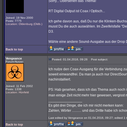
Sorry... Übersehen das Thema!
RT Digital Output ist Coax / Optisch...
Joined: 19 Nov 2000
Posts: 7775
Ich gehe davon aus, daß Du nur die Klinken-Buchs
Location: Oldenburg (Oldb.)
musst Du die auch auswählen. Im Zweifelsfalle "D
D3.
Wähle eine andere Sound-Ausgabe aus der Drop Down
Back to top
Vengeance
Posted: 01.04.2016, 09:26
Post subject:
Forum-Nutzer
Ich nutze den Coax-Ausgang für die Verbindung zu
soweit einwandfrei. Da man ja auch nur DirectSou
nachinstalliert.
Joined: 11 Feb 2002
Posts: 1338
PS: Hab gesehen, dass ich das Thema auch noch in
Location: Hünfeld
man einige Zeit nicht mehr hier gewesen, vergisst 
_________________
Es gibt drei Dinge, die ich mir nicht merken kann:
Zahlen, Wörter ........... und das Dritte habe ich sc
Last edited by Vengeance on 01.04.2016, 09:27; edited 1 ti
Back to top