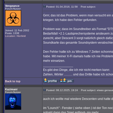
Vengeance
Posted: 01.04.2016, 11:58
Post subject:
Forum-Nutzer
Grrrr, das ist das Problem, wenn man versucht ein
kriegen. Ich habe den Fehler gefunden.
Problem war, dass im Soundtreiber als Format "DTS-I
Joined: 11 Feb 2002
Posts: 1338
Bedarfsfall >2.1-Lautsprechersysteme ansteuern z
Location: Hünfeld
zurecht, aber Descent 3 sorgt natürlich gleich dafür,
Soundkarte das gesamte Soundsystem verabschied
Den Fehler hatte ich zu Windows 7 Zeiten schonm
habe. Mit meiner X-Fi damals hatte ich nie Problem
mehr einsetzen.
_________________
Es gibt drei Dinge, die ich mir nicht merken kann:
Zahlen, Wörter ........... und das Dritte habe ich sc
Back to top
Kazimani
Posted: 08.12.2025, 19:24
Post subject: etwas genaue
Forum-Nutzer
auch ich wollte mal wiedere Descenten und hatte 
im "Lounch" - Fenster ( siehe oben ) ist der Ton noc
sobald dann das Spiel anfängt- nix mehr..