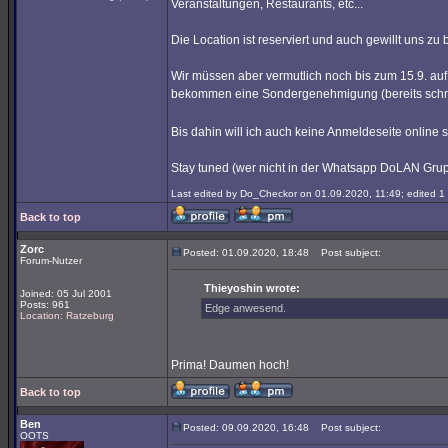
Veranstaltungen, Restaurants, etc...
Die Location ist reserviert und auch gewillt uns zu
Wir müssen aber vermutlich noch bis zum 15.9. auf
bekommen eine Sondergenehmigung (bereits schriftl
Bis dahin will ich auch keine Anmeldeseite online
Stay tuned (wer nicht in der Whatsapp DoLAN Grupp
Last edited by Do_Checkor on 01.09.2020, 11:49; edited 1 t
Back to top
Zorc
Posted: 01.09.2020, 18:48
Post subject:
Forum-Nutzer
Thieyoshin wrote:
Joined: 05 Jul 2001
Posts: 961
Edge anwesend.
Location: Ratzeburg
Prima! Daumen hoch!
Back to top
Ben
Posted: 09.09.2020, 16:48
Post subject:
OOTS