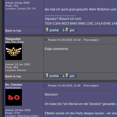
Joined: 04 Apr 2002
Posts: 702
Location: Zuerich ZH, CH
die hab ich auch grad gesucht. Mehr Brötchen und G
_________________
Signatur? Brauch ich nich.
7026 C3A4 9623 B465 9960 126C 2A1A 054E 1A
Back to top
Thieyoshin
Posted: 01.09.2020, 01:42
Post subject:
aka. The_Edge
Edge anwesend.
Joined: 03 Jun 2002
Posts: 982
Location: Bremen
Back to top
Do_Checkor
Posted: 01.09.2020, 11:48
Post subject:
Administrator
Moinsen!
Ich habe bis "ein Monat vor der Session" gewartet,
Joined: 19 Nov 2000
Posts: 7775
Effektiv würde ich die Party steigen lassen - wir sin
Location: Oldenburg (Oldb.)