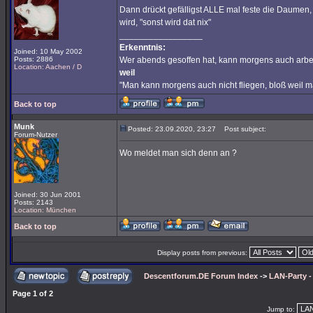
Dann drückt gefälligst ALLE mal feste die Daumen
wird, "sonst wird dat nix"
_________________
Erkenntnis:
Joined: 10 May 2002
Posts: 2886
Wer abends gesoffen hat, kann morgens auch arbe
Location: Aachen / D
weil
"Man kann morgens auch nicht fliegen, bloß weil 
Back to top
Munk
Posted: 23.09.2020, 23:27
Post subject:
Forum-Nutzer
Wo meldet man sich denn an ?
Joined: 30 Jun 2001
Posts: 2143
Location: München
Back to top
Display posts from previous:
Descentforum.DE Forum Index
->
LAN-Party 
Page
1
of
2
Jump to: