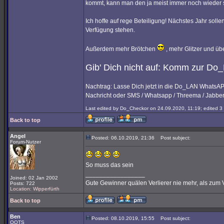
kommt, kann man den ja meist immer noch wieder s
Ich hoffe auf rege Beteiligung! Nächstes Jahr soll
Verfügung stehen.
Außerdem mehr Brötchen
, mehr Glitzer und üb
Gib' Dich nicht auf: Komm zur Do
Nachtrag: Lasse Dich jetzt in die Do_LAN WhatsAP
Nachricht oder SMS / Whatsapp / Threema / Jabber 
Last edited by Do_Checkor on 24.09.2020, 11:19; edited 3 t
Back to top
Angel
Posted: 06.10.2019, 21:36
Post subject:
Forum-Nutzer
So muss das sein
_________________
Joined: 02 Jan 2002
Gute Gewinner quälen Verlierer nie mehr, als zum 
Posts: 722
Location: Wipperfürth
Back to top
Ben
Posted: 08.10.2019, 15:55
Post subject:
OOTS