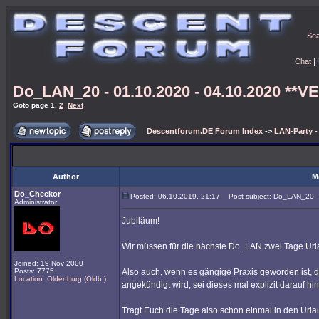
Se
Chat
|
Do_LAN_20 - 01.10.2020 - 04.10.2020 *
Goto page
1
,
2
Next
Descentforum.DE Forum Index
->
LAN-Party 
Author
M
Do_Checkor
Posted: 06.10.2019, 21:17
Post subject: Do_LAN_20 -
Administrator
Jubiläum!
Wir müssen für die nächste Do_LAN zwei Tage Urlau
Joined: 19 Nov 2000
Posts: 7775
Also auch, wenn es gängige Praxis geworden ist, 
Location: Oldenburg (Oldb.)
angekündigt wird, sei dieses mal explizit darauf h
Tragt Euch die Tage also schon einmal in den Ur