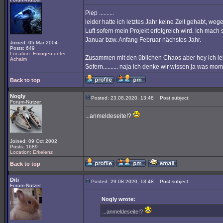
Piep ..........
leider hatte ich letztes Jahr keine Zeit gehabt, we
Luft sofern mein Projekt erfolgreich wird. Ich mach
Januar bzw. Anfang Februar nächstes Jahr.
Joined: 05 Mar 2004
Posts: 649
Location: Eningen unter
Zusammen mit den üblichen Chaos aber hey ich leb
Achalm
Sofern.......... naja ich denke wir wissen ja was mo
Back to top
Nogly
Posted: 23.08.2020, 13:48
Post subject:
Forum-Nutzer
...anmeldeseite!?
Joined: 09 Oct 2002
Posts: 1689
Location: Erkelenz
Back to top
Diti
Posted: 29.08.2020, 13:48
Post subject:
Forum-Nutzer
Nogly wrote:
...anmeldeseite!?