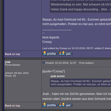
Wiedereinstieg zu sein. Mal schauen ob ich
Vielen Dank und happy descenting... ähm...
Waaas, du hast Overload mit 80,- Euronen gebackt 
nicht ausgehalten. Probier es mal aus, es lohnt sich
_________________
--
best regards
Crossy
Last edited by Crossy on 10.10.2019, 09:57; edited 2 times 
Back to top
ytak
Posted: 10.10.2019, 11:07
Post subject:
Forum-Nutzer
[quote="Crossy"]
Joined: 09 Dec 2011
Posts: 19
ytak wrote:
Waaas, du hast Overload mit 80,- Euronen gebackt
nicht ausgehalten. Probier es mal aus, es lohnt sic
Joah... habe mir nie Zeit für genommen. Aber ich hab
meinen alten Joystick wieder aus dem Schrank ho
Back to top