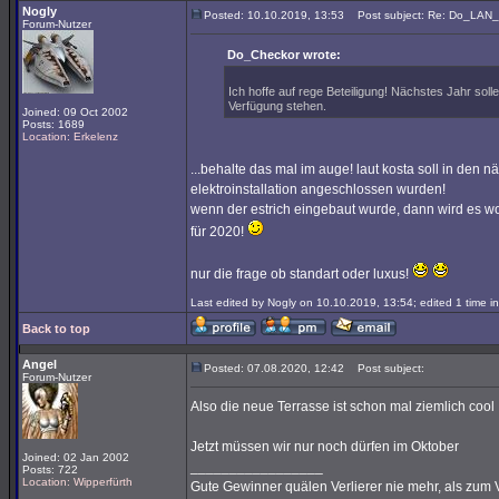
Nogly
Posted: 10.10.2019, 13:53
Post subject: Re: Do_LAN_2
Forum-Nutzer
Do_Checkor wrote:
Ich hoffe auf rege Beteiligung! Nächstes Jahr sol
Verfügung stehen.
Joined: 09 Oct 2002
Posts: 1689
Location: Erkelenz
...behalte das mal im auge! laut kosta soll in den 
elektroinstallation angeschlossen wurden!
wenn der estrich eingebaut wurde, dann wird es w
für 2020!
nur die frage ob standart oder luxus!
Last edited by Nogly on 10.10.2019, 13:54; edited 1 time in 
Back to top
Angel
Posted: 07.08.2020, 12:42
Post subject:
Forum-Nutzer
Also die neue Terrasse ist schon mal ziemlich cool
Jetzt müssen wir nur noch dürfen im Oktober
Joined: 02 Jan 2002
_________________
Posts: 722
Location: Wipperfürth
Gute Gewinner quälen Verlierer nie mehr, als zum 