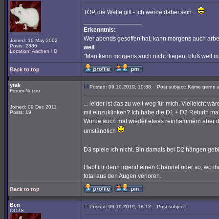
TOP, die Wette gilt - ich werde dabei sein...
_________________
Erkenntnis:
Wer abends gesoffen hat, kann morgens auch arbe
Joined: 10 May 2002
Posts: 2886
weil
Location: Aachen / D
"Man kann morgens auch nicht fliegen, bloß weil 
Back to top
ytak
Posted: 09.10.2019, 10:38
Post subject: Käme gerne a
Forum-Nutzer
... leider ist das zu weit weg für mich. Vielleicht w
Joined: 09 Dec 2011
mit einzuklinken? Ich habe die D1 + D2 Rebirth mal i
Posts: 19
Würde auch mal wieder etwas reinhämmern aber daf
umständlich
D3 spiele ich nicht. Bin damals bei D2 hängen ge
Habt ihr denn irgend einen Channel oder so, wo ihr
total aus den Augen verloren.
Back to top
Ben
Posted: 09.10.2019, 18:12
Post subject:
OOTS