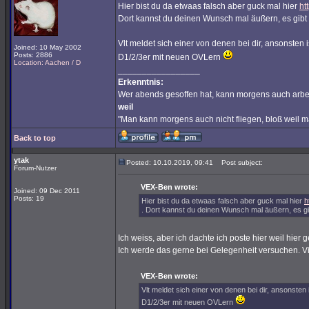
Hier bist du da etwaas falsch aber guck mal hier
ht
Dort kannst du deinen Wunsch mal äußern, es gibt no
Vlt meldet sich einer von denen bei dir, ansonsten
Joined: 10 May 2002
Posts: 2886
D1/2/3er mit neuen OVLern
Location: Aachen / D
_________________
Erkenntnis:
Wer abends gesoffen hat, kann morgens auch arbe
weil
"Man kann morgens auch nicht fliegen, bloß weil 
Back to top
ytak
Posted: 10.10.2019, 09:41
Post subject:
Forum-Nutzer
VEX-Ben wrote:
Joined: 09 Dec 2011
Posts: 19
Hier bist du da etwaas falsch aber guck mal hier
h
. Dort kannst du deinen Wunsch mal äußern, es gibt
Ich weiss, aber ich dachte ich poste hier weil hier
Ich werde das gerne bei Gelegenheit versuchen. V
VEX-Ben wrote:
Vlt meldet sich einer von denen bei dir, ansonsten
D1/2/3er mit neuen OVLern