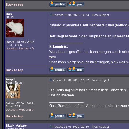
Back to top
Ben
Posted: 08.08.2020, 10:33
Post subject:
OOTS
Zimmer ist jedenfalls seit Dez bestellt und (hoffentl
Jetzt liegt es wohl in der Hauptsache an unseren 
_________________
Joined: 10 May 2002
Posts: 2886
Erkenntnis:
Location: Aachen / D
Wer abends gesoffen hat, kann morgens auch arbe
weil
"Man kann morgens auch nicht fliegen, bloß weil 
Back to top
Angel
Posted: 15.08.2020, 15:32
Post subject:
Forum-Nutzer
Die Hoffnung stirbt halt einfach zuletzt - abwarte
Unsinn machen
_________________
Joined: 02 Jan 2002
Gute Gewinner quälen Verlierer nie mehr, als zum 
Posts: 722
Location: Wipperfürth
Back to top
Black_Vulture
Posted: 21.08.2020, 22:30
Post subject:
Forum-Nutzer