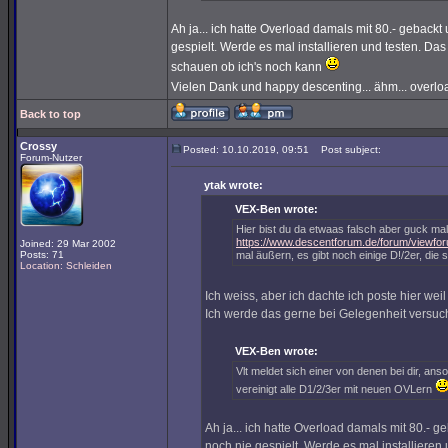
Ah ja... ich hatte Overload damals mit 80.- gebackt
gespielt. Werde es mal installieren und testen. Das
schauen ob ich's noch kann
Vielen Dank und happy descenting... ähm... overl
Back to top
Crossy
Posted: 10.10.2019, 09:51
Post subject:
Forum-Nutzer
ytak wrote:
VEX-Ben wrote:
Hier bist du da etwaas falsch aber guck mal
https://www.descentforum.de/forum/viewfo
Joined: 29 Mar 2002
Posts: 71
mal äußern, es gibt noch einige D!/2er, die s
Location: Schleiden
Ich weiss, aber ich dachte ich poste hier wei
Ich werde das gerne bei Gelegenheit versuc
VEX-Ben wrote:
Vlt meldet sich einer von denen bei dir, a
vereinigt alle D1/2/3er mit neuen OVLern
Ah ja... ich hatte Overload damals mit 80.- g
noch nie gespielt. Werde es mal installieren 