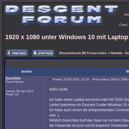
Se
Chat
|
1920 x 1080 unter Windows 10 mit Laptop 
Descentforum.DE Forum Index
->
Newbie - Su
Author
M
DeichDirk
Posted: 27.04.2021, 21:14
Post subject: 1920 x 1080 u
Forum-Nutzer
Hallo Leute,
Joined: 06 Jan 2017
Posts: 14
ich habe einen Laptop mit einem Intel HD 5500 Gra
Leider bekomme ich Descent 3 unter Windows 10 n
ich habe auch schon die entsprechenden Command L
usw...).
Wirklich brauchbar läuft das Spiel nur mit dem Ope
die Framerate ist auch auf 50 begrenzt. Komische