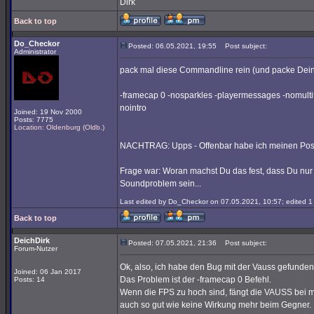
Dirk
Back to top
Do_Checkor
Posted: 06.05.2021, 19:55
Post subject:
Administrator
pack mal diese Commandline rein (und packe Dein
-framecap 0 -nosparkles -playermessages -nomult
nointro
Joined: 19 Nov 2000
Posts: 7775
Location: Oldenburg (Oldb.)
NACHTRAG: Upps - Offenbar habe ich meinen Post 
Frage war: Woran machst Du das fest, dass Du nur h
Soundproblem sein...
Last edited by Do_Checkor on 07.05.2021, 10:57; edited 1 t
Back to top
DeichDirk
Posted: 07.05.2021, 21:36
Post subject:
Forum-Nutzer
Ok, also, ich habe den Bug mit der Vauss gefunde
Joined: 06 Jan 2017
Das Problem ist der -framecap 0 Befehl.
Posts: 14
Wenn die FPS zu hoch sind, fängt die VAUSS bei mir
auch so gut wie keine Wirkung mehr beim Gegner.