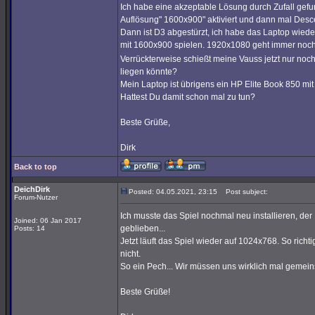
Ich habe eine akzeptable Lösung durch Zufall gefu
Auflösung" 1600x900" aktiviert und dann mal Desce
Dann ist D3 abgestürzt, ich habe das Laptop wiede
mit 1600x900 spielen. 1920x1080 geht immer noch 
Verrückterweise schießt meine Vauss jetzt nur noch
liegen könnte?
Mein Laptop ist übrigens ein HP Elite Book 850 mi
Hattest Du damit schon mal zu tun?
Beste Grüße,
Dirk
Back to top
DeichDirk
Posted: 04.05.2021, 23:15
Post subject:
Forum-Nutzer
Ich musste das Spiel nochmal neu installieren, der
Joined: 06 Jan 2017
geblieben...
Posts: 14
Jetzt läuft das Spiel wieder auf 1024x768. So richt
nicht.
So ein Pech... Wir müssen uns wirklich mal geme
Beste Grüße!