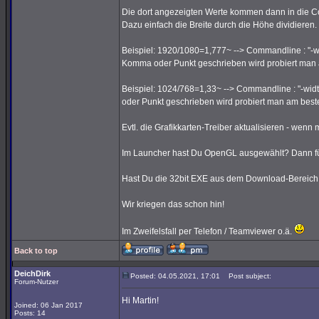
Die dort angezeigten Werte kommen dann in die C
Dazu einfach die Breite durch die Höhe dividieren.
Beispiel: 1920/1080=1,777~ --> Commandline : "-wi
Komma oder Punkt geschrieben wird probiert man 
Beispiel: 1024/768=1,33~ --> Commandline : "-widt
oder Punkt geschrieben wird probiert man am best
Evtl. die Grafikkarten-Treiber aktualisieren - wenn m
Im Launcher hast Du OpenGL ausgewählt? Dann füg
Hast Du die 32bit EXE aus dem Download-Bereich 
Wir kriegen das schon hin!
Im Zweifelsfall per Telefon / Teamviewer o.ä.
Back to top
DeichDirk
Posted: 04.05.2021, 17:01
Post subject:
Forum-Nutzer
Hi Martin!
Joined: 06 Jan 2017
Posts: 14