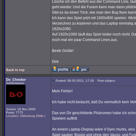
Lösche ich den Befehl aus der Command Line, läuft
geht wieder. Und die Fusion kann man dann plötzli
Gibt es da einen Trick, wie man den Bug fixen kan
Ich kann das Spiel jetzt mit 1600x900 spielen. Wic
Verzeichnis zu kopieren und das Laptop einmalig 
1920x1080.
Auf 1920x1080 läuft das Spiel leider noch nicht. 
noch mal ein paar Command Lines aus.
Beste Grüße!
Dirk
Back to top
Do_Checkor
Posted: 08.05.2021, 17:29
Post subject:
Administrator
Mein Fehler!
Ich habe nicht bedacht, daß Du vermutlich kein Vert
Joined: 19 Nov 2000
Posts: 7775
Das von Dir geschilderte Phänomen habe ich schon
Location: Oldenburg (Oldb.)
Spielern auftritt.
An einem Laptop-Display wäre V-Sync murks, also s
Spiel sauber, flüssig und ohne den Vauss- und Fus