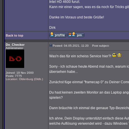
Intel HD 4600 funzt.
Kann mir einer sagen, was es da noch für Tricks g
Danke im Voraus und beste Grüße!
Dirk
Back to top
Do_Checkor
Posted: 04.05.2021, 11:20
Post subject:
Administrator
Was'n das für ein scheiss Service hier?!
Sorry - ich schaue heute Abend mal nach, warum 
übersehen habe...
Joined: 19 Nov 2000
Posts: 7775
Location: Oldenburg (Oldb.)
Zunächst füge einmal "framecap 0" zu Deiner Com
Du hast keinen zweiten Monitor an das Laptop ange
spielen?
Dann bräuchte ich einmal die genaue Typ-Bezeic
Ich ahne, Dein Display unterstützt einfach diese 
welche Auflösung verwendet wird - dazu Windows 