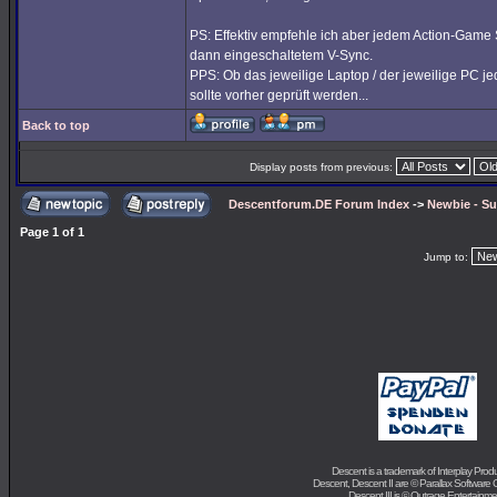
PS: Effektiv empfehle ich aber jedem Action-Game 
dann eingeschaltetem V-Sync.
PPS: Ob das jeweilige Laptop / der jeweilige PC je
sollte vorher geprüft werden...
Back to top
Display posts from previous:
Descentforum.DE Forum Index
->
Newbie - Su
Page
1
of
1
Jump to:
Descent is a trademark of
Interplay Prod
Descent, Descent II are ©
Parallax Software 
Descent III is ©
Outrage Entertainme