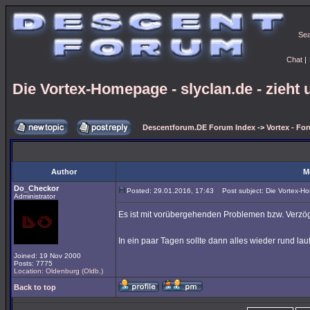
Se
Chat
|
Die Vortex-Homepage - slyclan.de - zieht 
Descentforum.DE Forum Index
->
Vortex - Fo
Author
M
Do_Checkor
Posted: 29.01.2016, 17:43
Post subject: Die Vortex-Hom
Administrator
Es ist mit vorübergehenden Problemen bzw. Verzö
In ein paar Tagen sollte dann alles wieder rund la
Joined: 19 Nov 2000
Posts: 7775
Location: Oldenburg (Oldb.)
Back to top