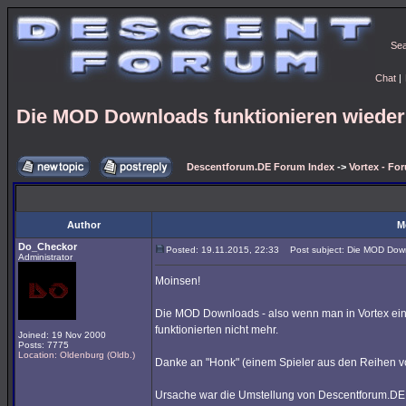
Se
Chat
|
Die MOD Downloads funktionieren wieder
Descentforum.DE Forum Index
->
Vortex - Fo
Author
M
Do_Checkor
Posted: 19.11.2015, 22:33
Post subject: Die MOD Downl
Administrator
Moinsen!
Die MOD Downloads - also wenn man in Vortex ein
funktionierten nicht mehr.
Joined: 19 Nov 2000
Posts: 7775
Location: Oldenburg (Oldb.)
Danke an "Honk" (einem Spieler aus den Reihen v
Ursache war die Umstellung von Descentforum.DE a