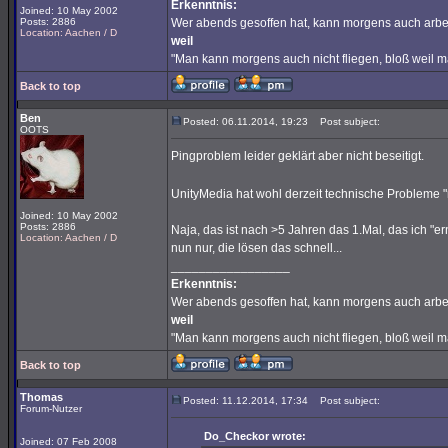
Erkenntnis:
Joined: 10 May 2002
Posts: 2886
Wer abends gesoffen hat, kann morgens auch arbe
Location: Aachen / D
weil
"Man kann morgens auch nicht fliegen, bloß weil 
Back to top
Ben
Posted: 06.11.2014, 19:23
Post subject:
OOTS
Pingproblem leider geklärt aber nicht beseitigt.
UnityMedia hat wohl derzeit technische Probleme "
Joined: 10 May 2002
Posts: 2886
Naja, das ist nach >5 Jahren das 1.Mal, das ich "
Location: Aachen / D
nun nur, die lösen das schnell...
_________________
Erkenntnis:
Wer abends gesoffen hat, kann morgens auch arbe
weil
"Man kann morgens auch nicht fliegen, bloß weil 
Back to top
Thomas
Posted: 11.12.2014, 17:34
Post subject:
Forum-Nutzer
Do_Checkor wrote:
Joined: 07 Feb 2008