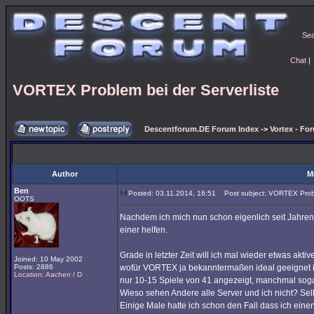
Se
Chat
|
VORTEX Problem bei der Serverliste
Descentforum.DE Forum Index
->
Vortex - Fo
Author
M
Ben
Posted: 03.11.2014, 16:51
Post subject: VORTEX Proble
OOTS
Nachdem ich mich nun schon eigenlich seit Jahren d
einer helfen.
Grade in letzter Zeit will ich mal wieder etwas ak
Joined: 10 May 2002
Posts: 2886
wofür VORTEX ja bekanntermaßen ideal geeignet is
Location: Aachen / D
nur 10-15 Spiele von 41 angezeigt, manchmal sog
Wieso sehen Andere alle Server und ich nicht? Sel
Einige Male hatte ich schon den Fall dass ich eine