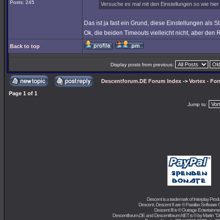
Posts: 245
Versuche es mal mit den Einstellungen so wie hier
Das ist ja fast ein Grund, diese Einstellungen als 
Ok, die beiden Timeouts vielleicht nicht, aber den
Back to top
Display posts from previous:
Descentforum.DE Forum Index
->
Vortex - Fo
Page
1
of
1
Jump to:
Descent is a trademark of
Interplay Prod
Descent, Descent II are ©
Parallax Software 
Descent III is ©
Outrage Entertainme
Descentforum.DE and Descentforum.NET is © by
Martin "