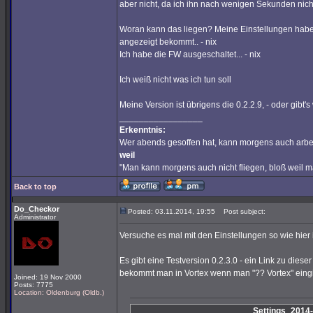
aber nicht, da ich ihn nach wenigen Sekunden nic
Woran kann das liegen? Meine Einstellungen habe 
angezeigt bekommt.. - nix
Ich habe die FW ausgeschaltet... - nix
Ich weiß nicht was ich tun soll
Meine Version ist übrigens die 0.2.2.9, - oder gibt
_________________
Erkenntnis:
Wer abends gesoffen hat, kann morgens auch arbe
weil
"Man kann morgens auch nicht fliegen, bloß weil 
Back to top
Do_Checkor
Posted: 03.11.2014, 19:55
Post subject:
Administrator
Versuche es mal mit den Einstellungen so wie hier
Es gibt eine Testversion 0.2.3.0 - ein Link zu die
bekommt man in Vortex wenn man "?? Vortex" eingi
Joined: 19 Nov 2000
Posts: 7775
Location: Oldenburg (Oldb.)
Settings_2014