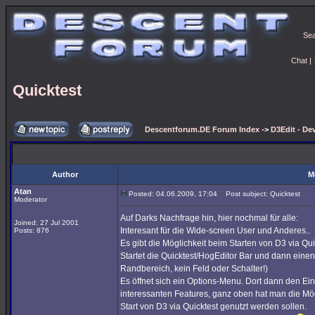
Se
Chat
|
Quicktest
Descentforum.DE Forum Index
->
D3Edit - De
Author
M
Atan
Posted: 04.06.2009, 17:04
Post subject: Quicktest
Moderator
Auf Darks Nachfrage hin, hier nochmal für alle:
Joined: 27 Jul 2001
Interesant für die Wide-screen User und Anderes..
Posts: 876
Es gibt die Möglichkeit beim Starten von D3 via 
Startet die Quicktest/HogEditor Bar und dann einen
Randbereich, kein Feld oder Schalter!)
Es öffnet sich ein Options-Menu. Dort dann den Eint
interessanten Features, ganz oben hat man die Mög
Start von D3 via Quicktest genutzt werden sollen.