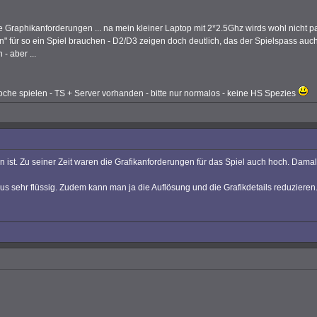
e Graphikanforderungen ... na mein kleiner Laptop mit 2*2.5Ghz wirds wohl nicht p
n" für so ein Spiel brauchen - D2/D3 zeigen doch deutlich, das der Spielspass auch 
- aber ...
Woche spielen - TS + Server vorhanden - bitte nur normalos - keine HS Spezies
n ist. Zu seiner Zeit waren die Grafikanforderungen für das Spiel auch hoch. Dam
s sehr flüssig. Zudem kann man ja die Auflösung und die Grafikdetails reduzieren