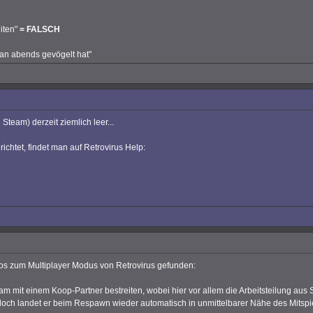
iten"
= FALSCH
man abends gevögelt hat"
 Steam) derzeit ziemlich leer...
ichtet, findet man auf Retrovirus Help:
fos zum Multiplayer Modus von Retrovirus gefunden:
 mit einem Koop-Partner bestreiten, wobei hier vor allem die Arbeitsteilung aus S
 doch landet er beim Respawn wieder automatisch in unmittelbarer Nähe des Mitspi