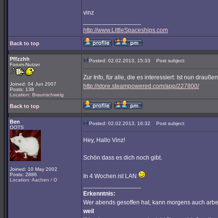
vinz
_________________
http://www.LittleSpaceships.com
Back to top
Pffzzhh
Posted: 02.02.2013, 15:33
Post subject:
Forum-Nutzer
Zur Info, für alle, die es interessiert: Ist nun draußen
Joined: 04 Jun 2007
http://store.steampowered.com/app/227800/
Posts: 138
Location: Braunschweig
Back to top
Ben
Posted: 02.02.2013, 16:32
Post subject:
OOTS
Hey, Hallo Vinz!
Schön dass es dich noch gibt.
Joined: 10 May 2002
Posts: 2886
In 4 Wochen ist LAN
Location: Aachen / D
_________________
Erkenntnis:
Wer abends gesoffen hat, kann morgens auch arbe
weil