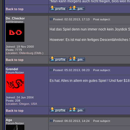
"Man kann morgens auch nicht fliegen, bloß weil 
Back to top
Do_Checkor
Posted: 02.02.2013, 17:13
Post subject:
Administrator
Hat das Spiel denn nun immer noch kein Joystick 
However: Es ist mal ein fertiges Descentähnliches 
Joined: 19 Nov 2000
Posts: 7775
Location: Oldenburg (Oldb.)
Back to top
Grendel
Posted: 05.02.2013, 06:23
Post subject:
Forum-Nutzer
Es hat. Alles in allem ein gutes Spiel ! Und fuer $1
Joined: 24 Jun 2004
Posts: 208
Location: Oregon, USA
Back to top
Aga
Posted: 06.02.2013, 14:24
Post subject:
Forum-Nutzer