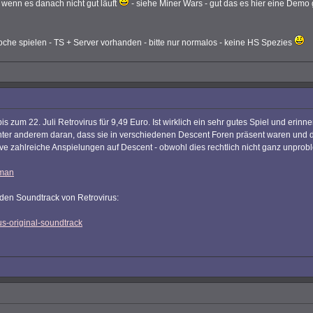
 wenn es danach nicht gut läuft
- siehe Miner Wars - gut das es hier eine Demo 
Woche spielen - TS + Server vorhanden - bitte nur normalos - keine HS Spezies
um 22. Juli Retrovirus für 9,49 Euro. Ist wirklich ein sehr gutes Spiel und erinne
nter anderem daran, dass sie in verschiedenen Descent Foren präsent waren und d
 zahlreiche Anspielungen auf Descent - obwohl dies rechtlich nicht ganz unproblem
rman
s den Soundtrack von Retrovirus:
s-original-soundtrack