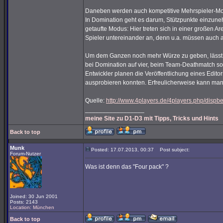
Daneben werden auch kompetitive Mehrspieler-Modi
In Domination geht es darum, Stützpunkte einzunehm
getaufte Modus: Hier treten sich in einer großen 
Spieler untereinander an, denn u.a. müssen auc
Um dem Ganzen noch mehr Würze zu geben, lässt s
bei Domination auf vier, beim Team-Deathmatch sog
Entwickler planen die Veröffentlichung eines Editor
ausprobieren konnten. Erfreulicherweise kann man
Quelle:
http://www.4players.de/4players.php/dispbe
_________________
meine Site zu D1-D3 mit Tipps, Tricks und Hints
Back to top
Munk
Posted: 17.07.2013, 00:37
Post subject:
Forum-Nutzer
Was ist denn das "Four pack" ?
Joined: 30 Jun 2001
Posts: 2143
Location: München
Back to top