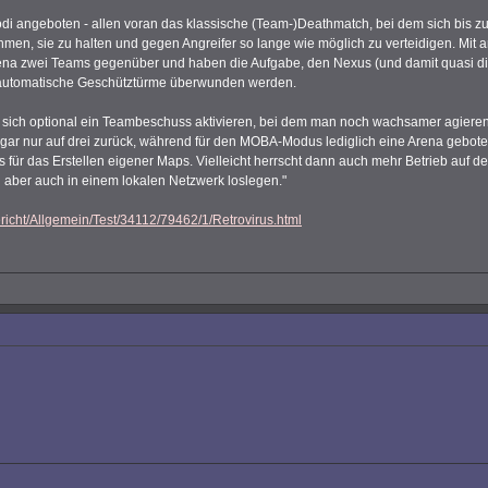
 angeboten - allen voran das klassische (Team-)Deathmatch, bei dem sich bis zu 
en, sie zu halten und gegen Angreifer so lange wie möglich zu verteidigen. Mit a
Arena zwei Teams gegenüber und haben die Aufgabe, den Nexus (und damit quasi die
h automatische Geschütztürme überwunden werden.
ich optional ein Teambeschuss aktivieren, bei dem man noch wachsamer agieren 
ar nur auf drei zurück, während für den MOBA-Modus lediglich eine Arena geboten
s für das Erstellen eigener Maps. Vielleicht herrscht dann auch mehr Betrieb auf de
 aber auch in einem lokalen Netzwerk loslegen."
richt/Allgemein/Test/34112/79462/1/Retrovirus.html