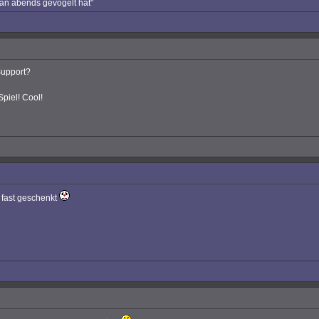
man abends gevögelt hat"
Support?
Spiel! Cool!
8 fast geschenkt