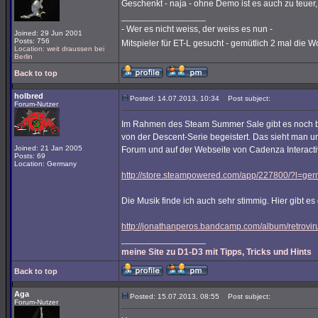
Geschenkt - naja - ohne Demo ist es auch zu teuer,
_________________
- Wer es nicht weiss, der weiss es nun -
Joined: 29 Jun 2001
Posts: 756
Mitspieler für ET-L gesucht - gemütlich 2 mal die 
Location: weit draussen bei
Berlin
Back to top
holbred
Posted: 14.07.2013, 10:34
Post subject:
Forum-Nutzer
Im Rahmen des Steam Summer Sale gibt es noch bis z
von der Descent-Serie begeistert. Das sieht man u
Joined: 21 Jan 2005
Forum und auf der Webseite von Cadenza Interactive
Posts: 69
Location: Germany
http://store.steampowered.com/app/227800/?l=ge
Die Musik finde ich auch sehr stimmig. Hier gibt e
http://jonathanperos.bandcamp.com/album/retroviru
_________________
meine Site zu D1-D3 mit Tipps, Tricks und Hints
Back to top
Aga
Posted: 15.07.2013, 08:55
Post subject:
Forum-Nutzer