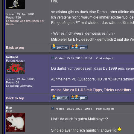
Hm,
scheinbar gibt es doch eine Demo - aber alleine di
Joined: 29 Jun 2001
Ich verstehe nicht, warum die immer solche "Bolide
Posts: 756
Location: weit draussen bei
Ein gepflegtes ET mal wieder - das wäre es für mich 
Berlin
_________________
- Wer es nicht weiss, der weiss es nun -
Mitspieler für ET-L gesucht - gemütlich 2 mal die 
Back to top
holbred
Posted: 15.07.2013, 11:34
Post subject:
Forum-Nutzer
Du darfst nicht vergessen, dass D3 1999 erschiene
Auf meinem PC (Quadcore, HD 7870) läuft Retroviru
Joined: 21 Jan 2005
Posts: 69
_________________
Location: Germany
meine Site zu D1-D3 mit Tipps, Tricks und Hints
Back to top
Ben
Posted: 15.07.2013, 19:54
Post subject:
OOTS
Hat's da auch 'n guten Multiplayer?
Singleplayer find' ich nämlich langweilig