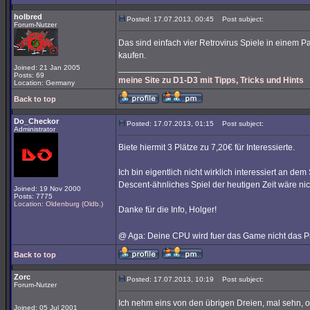
holbred
Posted: 17.07.2013, 00:45
Post subject:
Forum-Nutzer
Das sind einfach vier Retrovirus Spiele in einem Pa
kaufen.
_________________
Joined: 21 Jan 2005
Posts: 69
meine Site zu D1-D3 mit Tipps, Tricks und Hints
Location: Germany
Back to top
Do_Checkor
Posted: 17.07.2013, 01:15
Post subject:
Administrator
Biete hiermit 3 Plätze zu 7,20€ für Interessierte.
Ich bin eigentlich nicht wirklich interessiert an d
Descent-ähnliches Spiel der heutigen Zeit wäre nich
Joined: 19 Nov 2000
Posts: 7775
Location: Oldenburg (Oldb.)
Danke für die Info, Holger!
@ Aga: Deine CPU wird fuer das Game nicht das P
Back to top
Zorc
Posted: 17.07.2013, 10:19
Post subject:
Forum-Nutzer
Ich nehm eins von den übrigen Dreien, mal sehn, o
Joined: 05 Jul 2001