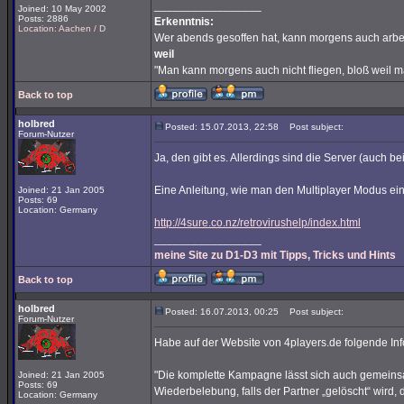
_________________
Joined: 10 May 2002
Posts: 2886
Erkenntnis:
Location: Aachen / D
Wer abends gesoffen hat, kann morgens auch arbe
weil
"Man kann morgens auch nicht fliegen, bloß weil 
Back to top
holbred
Posted: 15.07.2013, 22:58
Post subject:
Forum-Nutzer
Ja, den gibt es. Allerdings sind die Server (auch bei
Eine Anleitung, wie man den Multiplayer Modus einr
Joined: 21 Jan 2005
Posts: 69
Location: Germany
http://4sure.co.nz/retrovirushelp/index.html
_________________
meine Site zu D1-D3 mit Tipps, Tricks und Hints
Back to top
holbred
Posted: 16.07.2013, 00:25
Post subject:
Forum-Nutzer
Habe auf der Website von 4players.de folgende In
"Die komplette Kampagne lässt sich auch gemeinsam
Joined: 21 Jan 2005
Posts: 69
Wiederbelebung, falls der Partner „gelöscht“ wird,
Location: Germany