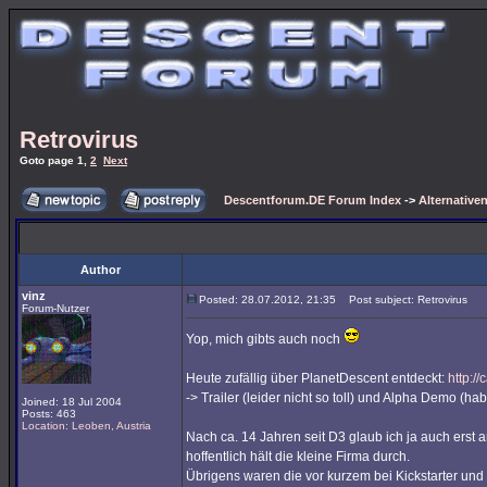
Retrovirus
Goto page
1
,
2
Next
Descentforum.DE Forum Index
->
Alternativen
Author
vinz
Posted: 28.07.2012, 21:35
Post subject: Retrovirus
Forum-Nutzer
Yop, mich gibts auch noch
Heute zufällig über PlanetDescent entdeckt:
http:/
-> Trailer (leider nicht so toll) und Alpha Demo (ha
Joined: 18 Jul 2004
Posts: 463
Location: Leoben, Austria
Nach ca. 14 Jahren seit D3 glaub ich ja auch erst
hoffentlich hält die kleine Firma durch.
Übrigens waren die vor kurzem bei Kickstarter und 