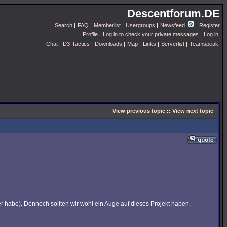
Descentforum.DE
Search
|
FAQ
|
Memberlist
|
Usergroups
|
Newsfeed
Register
Profile
|
Log in to check your private messages
|
Log in
Chat
|
D3-Tactics
|
Downloads
|
Map
|
Links
|
Serverlist
|
Teamspeak
View previous topic
::
View next topic
r habe). Dennoch sollten wir wohl ein Auge auf dieses Projekt haben,