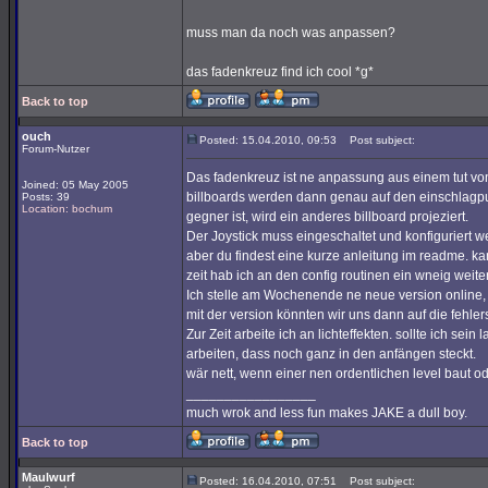
muss man da noch was anpassen?
das fadenkreuz find ich cool *g*
Back to top
ouch
Posted: 15.04.2010, 09:53
Post subject:
Forum-Nutzer
Das fadenkreuz ist ne anpassung aus einem tut von i
Joined: 05 May 2005
billboards werden dann genau auf den einschlagpun
Posts: 39
Location: bochum
gegner ist, wird ein anderes billboard projeziert.
Der Joystick muss eingeschaltet und konfiguriert we
aber du findest eine kurze anleitung im readme. kann
zeit hab ich an den config routinen ein wneig weiter
Ich stelle am Wochenende ne neue version online, d
mit der version könnten wir uns dann auf die fehl
Zur Zeit arbeite ich an lichteffekten. sollte ich sein
arbeiten, dass noch ganz in den anfängen steckt.
wär nett, wenn einer nen ordentlichen level baut od
_________________
much wrok and less fun makes JAKE a dull boy.
Back to top
Maulwurf
Posted: 16.04.2010, 07:51
Post subject: