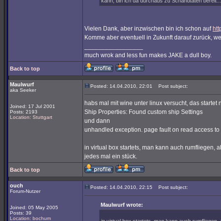
kann, bin ich da durchaus zu Schandtaten bereit...
Vielen Dank, aber inzwischen bin ich schon auf
htt
Komme aber eventuell in Zukunft darauf zurück, wenn
_________________
much wrok and less fun makes JAKE a dull boy.
Back to top
Maulwurf
Posted: 14.04.2010, 22:01
Post subject:
aka Seeker
habs mal mit wine unter linux versucht, das startet n
Joined: 17 Jul 2001
Ship Properties: Found custom ship Settings
Posts: 2193
Location: Stuttgart
und dann
unhandled exception. page fault on read access to
in virtual box startets, man kann auch rumfliegen, 
jedes mal ein stück.
Back to top
ouch
Posted: 14.04.2010, 22:15
Post subject:
Forum-Nutzer
Maulwurf wrote:
Joined: 05 May 2005
Posts: 39
Location: bochum