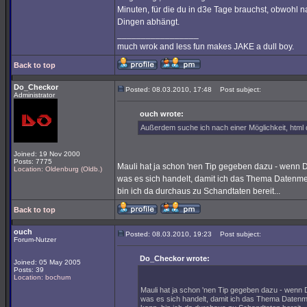
Minuten, für die du in d3e Tage brauchst, obwohl nat
Dingen abhängt.
_________________
much wrok and less fun makes JAKE a dull boy.
Back to top
Do_Checkor
Posted: 08.03.2010, 17:48
Post subject:
Administrator
ouch wrote:
Außerdem suche ich nach einer Möglichkeit, html
Joined: 19 Nov 2000
Posts: 7775
Mauli hat ja schon 'nen Tip gegeben dazu - wenn 
Location: Oldenburg (Oldb.)
was es sich handelt, damit ich das Thema Datenmen
bin ich da durchaus zu Schandtaten bereit...
Back to top
ouch
Posted: 08.03.2010, 19:23
Post subject:
Forum-Nutzer
Do_Checkor wrote:
Joined: 05 May 2005
Posts: 39
Location: bochum
Mauli hat ja schon 'nen Tip gegeben dazu - wenn
was es sich handelt, damit ich das Thema Datenme