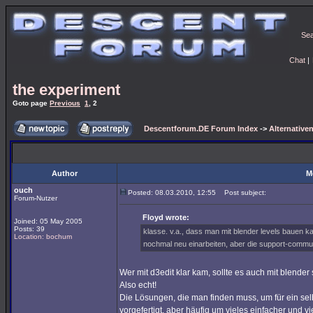
Se
Chat
|
the experiment
Goto page
Previous
1
,
2
Descentforum.DE Forum Index
->
Alternativen
Author
M
ouch
Posted: 08.03.2010, 12:55
Post subject:
Forum-Nutzer
Floyd wrote:
Joined: 05 May 2005
Posts: 39
klasse. v.a., dass man mit blender levels bauen k
Location: bochum
nochmal neu einarbeiten, aber die support-commu
Wer mit d3edit klar kam, sollte es auch mit blender
Also echt!
Die Lösungen, die man finden muss, um für ein selb
vorgefertigt, aber häufig um vieles einfacher und vi