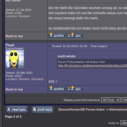
aka Seeker
bei mir steht die nächsten wochen umzug an, so d
Joined: 17 Jul 2001
den joystick habe ich auf die schnelle etwas zum 
Posts: 2193
Location: Stuttgart
die maus bewegt dafür nix mehr.
so verblendert bin ich leider noch nicht dass da ein
Back to top
Floyd
Posted: 11.02.2013, 01:43
Post subject:
Forum-Orakel
ouch wrote:
Kurze Präsentation mit teaser hier:
http://fly.thruhere.net/theexperiment/dok/dokuv10
Joined: 20 Mar 2001
Posts: 2913
Location: Dresden, Germany
404 :/
Back to top
Display posts from previous:
Descentforum.DE Forum Index
->
Alternativen
Page
2
of
2
Jump to: