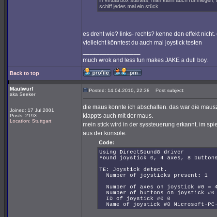
in virtual box startets, man kann auch rumfliegen
schiff jedes mal ein stück.
es dreht wie? links- rechts? kenne den effekt nicht
vielleicht könntest du auch mal joystick testen
_________________
much wrok and less fun makes JAKE a dull boy.
Back to top
Maulwurf
Posted: 14.04.2010, 22:38
Post subject:
aka Seeker
die maus konnte ich abschalten. das war die mausze
Joined: 17 Jul 2001
klappts auch mit der maus.
Posts: 2193
Location: Stuttgart
mein stick wird in der syssteuerung erkannt, im spiel
aus der konsole:
Code:
Using DirectSound8 driver
Found joystick 0, 4 axes, 8 button
TE: Joystick detect.
Number of joysticks present: 1
Number of axes on joystick #0 = 
Number of buttons on joystick #0
ID of joystick #0 0
Name of joystick #0 Microsoft-PC-