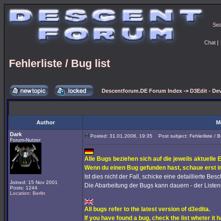
Se
Chat
|
Fehlerliste / Bug list
Descentforum.DE Forum Index
->
D3Edit - De
Author
M
Dark
Posted: 31.01.2008, 19:35
Post subject: Fehlerliste / Bu
Forum-Nutzer
Alle Bugs beziehen sich auf die jeweils aktuelle 
Wenn du einen Bug gefunden hast, schaue erst in
Ist dies nicht der Fall, schicke eine detaillierte Be
Joined: 15 Nov 2001
Die Abarbeitung der Bugs kann dauern - der Listenpl
Posts: 1244
Location: Berlin
All bugs refer to the latest version of d3edita.
If you have found a bug, check the list wheter it 