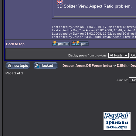
3D Splitter View, Aspect Ratio problem.
Last edited by Atan on 01.04.2010, 17:29; edited 13 times i
Last edited by Do_Checkor on 23.02.2008, 16:48; edited 4 t
Last edited by Dark on 23.02.2008, 15:52; edited 10 times i
Last edited by Zorc on 23.02.2008, 15:36; edited 1 time in t
Back to top
Display posts from previous:
Descentforum.DE Forum Index
->
D3Edit - De
Page
1
of
1
Jump to: