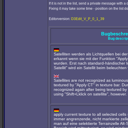
If it is not in the list, send a private message with a
Fixing it may take some time - position on the list doe
Editorversion:
D3Edit_V_P_0_1_39
Bugbeschre
Bug descrip
Satelliten werden als Lichtquellen bei de
erkannt wenn sie mit der Funktion "Apply 
wurden. Erst nach standard-händischer te
Satellit" wird ein Satellit beim beleuchten
Satellites are not recognized as lumino
textured by "Apply CT" in texture bar. Duri
recognized again after being textured b
using "Shift+Lklick on satellite", however.
apply current texture to all selected c
immer angrenzende, nicht markierte zell
man auf eine selektierte Terrainzelle Alt-