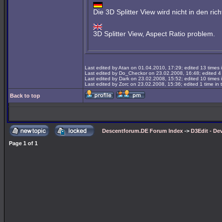
Die 3D Splitter View wird nicht in den ri
3D Splitter View, Aspect Ratio problem.
Last edited by Atan on 01.04.2010, 17:29; edited 13 times i
Last edited by Do_Checkor on 23.02.2008, 16:48; edited 4 t
Last edited by Dark on 23.02.2008, 15:52; edited 10 times i
Last edited by Zorc on 23.02.2008, 15:36; edited 1 time in t
Back to top
Descentforum.DE Forum Index
->
D3Edit - De
Page
1
of
1