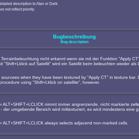
 detailed description to Atan or Dark.
s not reflect priority.
Bugbeschreibung
Bug description
r Terrainbeleuchtung nicht erkannt wenn sie mit der Funktion "Apply CT" 
"Shift+Lklick auf Satellit" wird ein Satellit beim beleuchten wieder als 
 sourcees when they have been textured by "Apply CT" in texture bar. Du
rocedure using "Shift+Lklick on satellite", however.
ells = ALT+SHIFT+LCLICK nimmt immer angrenzende, nicht markierte zell
lickt - der umgebende Bereich wird mittexturiert, es wird mindestens eine
lls = ALT+SHIFT+LCLICK always selects adjacend non-marked cells.