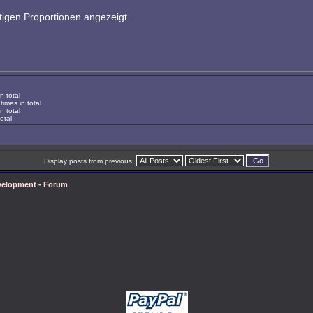
chtigen Proportionen angezeigt.
n total
imes in total
n total
otal
Display posts from previous:
velopment - Forum