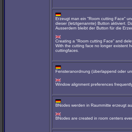
Erzeugt man ein "Room cutting Face" und
dieser (letztgenannte) Button aktiviert. 
Ausserdem bleibt der Button für die Erze
Creating a "Room cutting Face" and deletin
With the cutting face no longer existent 
cuttingfaces.
Fensteranordnung (überlappend oder unte
Window alignment preferences frequently 
BNodes werden in Raummitte erzeugt au
BNodes are created in room centers even 