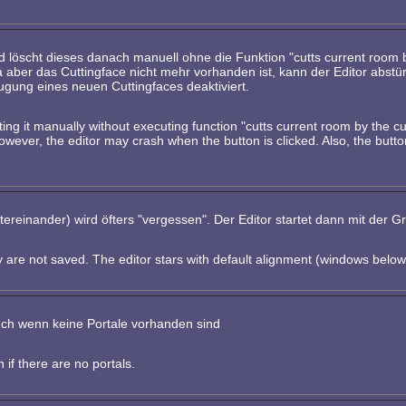
 löscht dieses danach manuell ohne die Funktion "cutts current room b
Da aber das Cuttingface nicht mehr vorhanden ist, kann der Editor abst
ugung eines neuen Cuttingfaces deaktiviert.
g it manually without executing function "cutts current room by the cutti
however, the editor may crash when the button is clicked. Also, the butt
reinander) wird öfters "vergessen". Der Editor startet dann mit der G
are not saved. The editor stars with default alignment (windows below
ch wenn keine Portale vorhanden sind
if there are no portals.