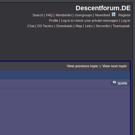
Descentforum.DE
Search
|
FAQ
|
Memberlist
|
Usergroups
|
Newsfeed
Register
Profile
|
Log in to check your private messages
|
Log in
Chat
|
D3-Tactics
|
Downloads
|
Map
|
Links
|
Serverlist
|
Teamspeak
View previous topic
::
View next topic