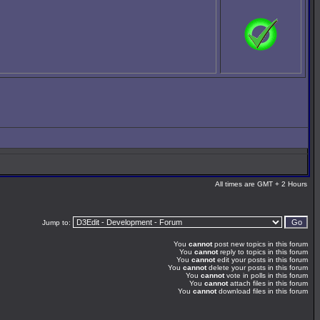
All times are GMT + 2 Hours
Jump to:
You
cannot
post new topics in this forum
You
cannot
reply to topics in this forum
You
cannot
edit your posts in this forum
You
cannot
delete your posts in this forum
You
cannot
vote in polls in this forum
You
cannot
attach files in this forum
You
cannot
download files in this forum