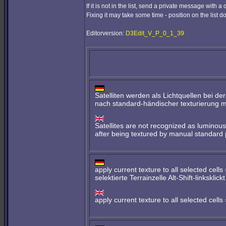
If it is not in the list, send a private message with a
Fixing it may take some time - position on the list doe
Editorversion:
D3Edit_V_P_0_1_39
Satelliten werden als Lichtquellen bei de
nach standard-händischer texturierung mit 
Satellites are not recognized as luminous
after being textured by manual standard p
apply current texture to all selected c
selektierte Terrainzelle Alt-Shift-linksk
apply current texture to all selected ce