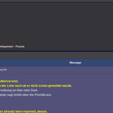
velopment - Forum
Message
g list
Editorversion.
 der Liste nach ob er nicht schon gemeldet wurde.
schreibung an Atan oder Dark.
atz sagt nichts über die Priorität aus.
has already been reported, please.