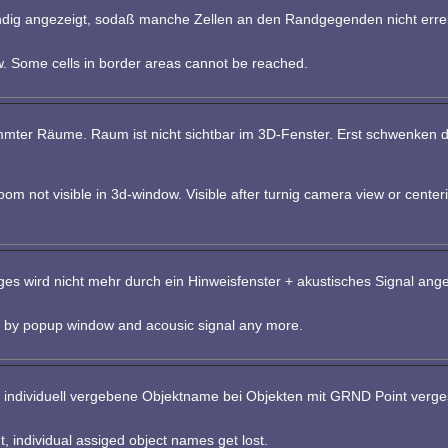
ständig angezeigt, sodaß manche Zellen an den Randgegenden nicht err
ew. Some cells in border areas cannot be reached.
mter Räume. Raum ist nicht sichtbar im 3D-Fenster. Erst schwenken
m not visible in 3d-window. Visible after turnig camera view or center
s wird nicht mehr durch ein Hinweisfenster + akustisches Signal ange
ted by popup window and acousic signal any more.
r individuell vergebene Objektname bei Objekten mit GRND Point verg
 individual assiged object names get lost.