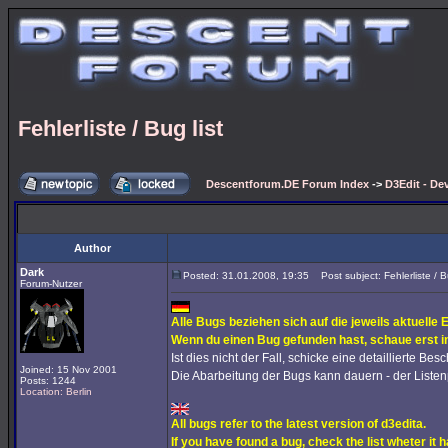
Fehlerliste / Bug list
Descentforum.DE Forum Index
->
D3Edit - De
Author
Dark
Posted: 31.01.2008, 19:35
Post subject: Fehlerliste / Bu
Forum-Nutzer
Alle Bugs beziehen sich auf die jeweils aktuelle 
Wenn du einen Bug gefunden hast, schaue erst in
Ist dies nicht der Fall, schicke eine detaillierte Be
Joined: 15 Nov 2001
Die Abarbeitung der Bugs kann dauern - der Listenpl
Posts: 1244
Location: Berlin
All bugs refer to the latest version of d3edita.
If you have found a bug, check the list wheter it 