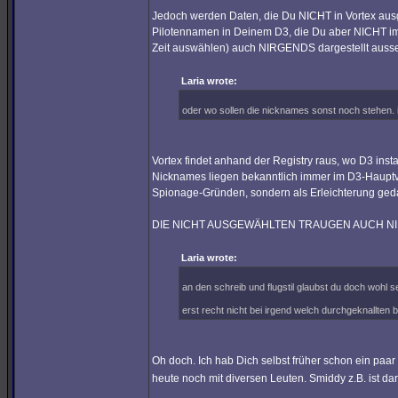
Jedoch werden Daten, die Du NICHT in Vortex ausg
Pilotennamen in Deinem D3, die Du aber NICHT im
Zeit auswählen) auch NIRGENDS dargestellt auss
Laria wrote:
oder wo sollen die nicknames sonst noch stehen. i
Vortex findet anhand der Registry raus, wo D3 install
Nicknames liegen bekanntlich immer im D3-Hauptve
Spionage-Gründen, sondern als Erleichterung ged
DIE NICHT AUSGEWÄHLTEN TRAUGEN AUCH NI
Laria wrote:
an den schreib und flugstil glaubst du doch wohl se
erst recht nicht bei irgend welch durchgeknallten 
Oh doch. Ich hab Dich selbst früher schon ein paar
heute noch mit diversen Leuten. Smiddy z.B. ist d