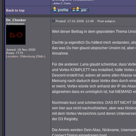
--Arthur C. Clarke
Back to top
Do_Checkor
Posted: 17.01.2008, 12:46
Post subject:
Administrator
Weil dieser Beitrag in dem geposteten Thema Unsin
Dachte ja eigentlich Du hättest mich vestanden, als
das was Du hier glaust utopischer Unsinn ist, aber o
Joined: 19 Nov 2000
Posts: 7775
Annahme.
Location: Oldenburg (Oldb.)
Für die anderen: Laria glaubt scheinbar, dass Vort
und Vortex KOMPLETT neu installiert, hätte Vortex
Descent erstellt hat, wären all seine alten Alias
Meinung nach dadurch dass Vortex dies durch eine 
er meint, Vortex würde sich anhand der IP die Alia
abgesehen dass es unmöglich ist, hat NIEMAND ein
Nochmals kurz und schmerzlos: DAS IST NICHT SO
von hier aus nicht nachvollziehen, aber was Nicknam
mit dem Vortex-Verzeichnis (und deren Unterverze
der D3 Registry.
Die Ammis werden Dein Alias, Nickname, Username
Connect Dialog eingetragen hast.