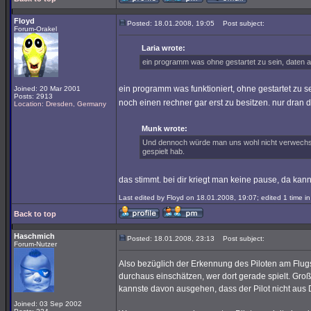
Floyd
Posted: 18.01.2008, 19:05
Post subject:
Forum-Orakel
Laria wrote:
ein programm was ohne gestartet zu sein, daten a
ein programm was funktioniert, ohne gestartet zu 
Joined: 20 Mar 2001
Posts: 2913
noch einen rechner gar erst zu besitzen. nur dran d
Location: Dresden, Germany
Munk wrote:
Und dennoch würde man uns wohl nicht verwechs
gespielt hab.
das stimmt. bei dir kriegt man keine pause, da kann
Last edited by Floyd on 18.01.2008, 19:07; edited 1 time in 
Back to top
Haschmich
Posted: 18.01.2008, 23:13
Post subject:
Forum-Nutzer
Also bezüglich der Erkennung des Piloten am Flug
durchaus einschätzen, wer dort gerade spielt. Groß
kannste davon ausgehen, dass der Pilot nicht aus
Joined: 03 Sep 2002