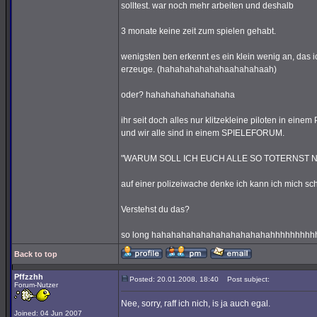
solltest. war noch mehr arbeiten und deshalb
3 monate keine zeit zum spielen gehabt.
wenigsten ben erkennt es ein klein wenig an, das ic
erzeuge. (hahahahahahahaahahahaah)
oder? hahahahahahahahaha
ihr seit doch alles nur klitzekleine piloten in
und wir alle sind in einem SPIELEFORUM.
"WARUM SOLL ICH EUCH ALLE SO TOTERNST 
auf einer polizeiwache denke ich kann ich mich sc
Verstehst du das?
so long hahahahahahahahahahahahahhhhhhhh
Back to top
Pffzzhh
Posted: 20.01.2008, 18:40
Post subject:
Forum-Nutzer
Nee, sorry, raff ich nich, is ja auch egal.
Joined: 04 Jun 2007