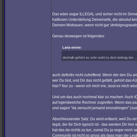
Das wäre sogar ILLEGAL und sicher nicht im Sinne 
haltlosen Unterstellung Deinerseits, die absolut k
Deinem Mistrauen, wenn nicht gar Verfolgnugswah
Genau deswegen ist folgendes:
Laria wrote:
deshalb gehört es sehr wohl zu dem beitrag der.....
auch definitiv nicht zutreffend. Wenn der den Du
wer Du bist, und Dir das nicht gefällt, gehört d
hier? Nur zu - wenn ich mich irre, lasst es mich wis
Und um das auch nochmal klar zu machen: Auch ICH
auf irgendwelche Rechner zugreifen. Wenn das pa
und sagen "da versucht jemand einzudringen" (zum
Abschliessender Satz: Du wirst enttarnt, weil Du ei
legst, der für Dich typisch ist - das werden Dir hi
hat das da nichts zu tun, zumal Du ja sogar noch se
Community ist nicht so gross als dass man die Leu