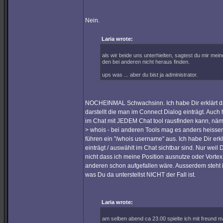
Nein.
Laria wrote:
als wir beide uns unterhielten, sagtest du mir mei
den bei anderen nicht heraus finden.
ups was ... aber du bist ja administrator.
NOCHEINMAL Schwachsinn. Ich habe Dir erklärt das
darstellt die man im Connect Dialog einträgt. Auch
im Chat mit JEDEM Chat tool rausfinden kann, nämli
> whois - bei anderen Tools mag es anders heissen 
führen ein "/whois username" aus. Ich habe Dir er
einträgt / auswählt im Chat sichtbar sind. Nur weil
nicht dass ich meine Position ausnutze oder Vorte
anderen schon aufgefallen wäre. Ausserdem steh
was Du da unterstellst NICHT der Fall ist.
Laria wrote:
am selben abend ca 23.00 spielte ich mit freund 