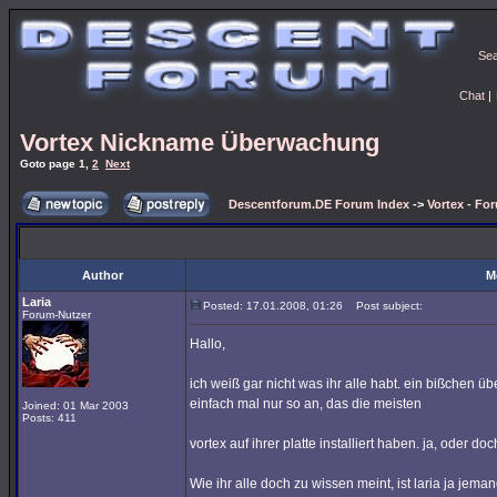
Se
Chat
|
Vortex Nickname Überwachung
Goto page
1
,
2
Next
Descentforum.DE Forum Index
->
Vortex - Fo
Author
M
Laria
Posted: 17.01.2008, 01:26
Post subject:
Forum-Nutzer
Hallo,
ich weiß gar nicht was ihr alle habt. ein bißchen
einfach mal nur so an, das die meisten
Joined: 01 Mar 2003
Posts: 411
vortex auf ihrer platte installiert haben. ja, oder do
Wie ihr alle doch zu wissen meint, ist laria ja jem