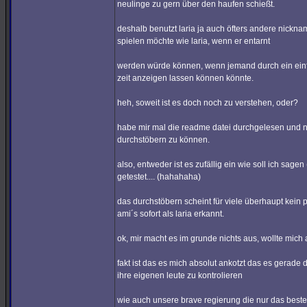
neulinge zu gern über den haufen schießt.
deshalb benutzt laria ja auch öfters andere nickna
spielen möchte wie laria, wenn er entarnt
werden würde können, wenn jemand durch ein einfa
zeit anzeigen lassen können könnte.
heh, soweit ist es doch noch zu verstehen, oder?
habe mir mal die readme datei durchgelesen und 
durchstöbern zu können.
also, entweder ist es zufällig ein wie soll ich sage
getestet.... (hahahaha)
das durchstöbern scheint für viele überhaupt kein p
ami´s sofort als laria erkannt.
ok, mir macht es im grunde nichts aus, wollte mich
fakt ist das es mich absolut ankotzt das es gerade
ihre eigenen leute zu kontrolieren
wie auch unsere brave regierung die nur das beste 