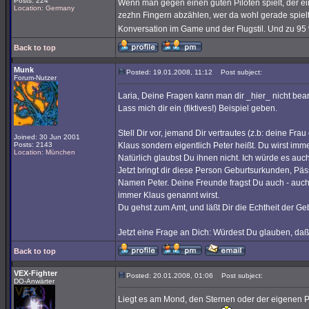
Posts: 224
Wenn man gegen einen guten Piloten spielt, der ei
Location: Germany
zezhn Fingern abzählen, wer da wohl gerade spielt
Konversation im Game und der Flugstil. Und zu 9
Back to top
Munk
Posted: 19.01.2008, 11:12
Post subject:
Forum-Nutzer
Laria, Deine Fragen kann man dir _hier_ nicht bea
Lass mich dir ein (fiktives!) Beispiel geben.
Stell Dir vor, jemand Dir vertrautes (z.b: deine Fr
Joined: 30 Jun 2001
Posts: 2143
Klaus sondern eigentlich Peter heißt. Du wirst imm
Location: München
Natürlich glaubst Du ihnen nicht. Ich würde es auc
Jetzt bringt dir diese Person Geburtsurkunden, Päss
Namen Peter. Deine Freunde fragst Du auch - auch 
immer Klaus genannt wirst.
Du gehst zum Amt, und läßt Dir die Echtheit der Ge
Jetzt eine Frage an Dich: Würdest Du glauben, daß
Back to top
VEX-Fighter
Posted: 20.01.2008, 01:06
Post subject:
DO-Anwärter
Liegt es am Mond, den Sternen oder der eigenen P