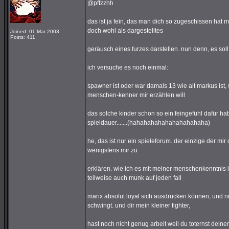
@pffzzhh
das ist ja fein, das man dich so zugeschissen hat 
doch wohl als dargestelltes
Joined: 01 Mar 2003
Posts: 411
geräusch eines furzes darstellen. nun denn, es sol
ich versuche es noch einmal:
spawner ist oder war damals 13 wie alt markus ist,
menschen-kenner mir erzählen will
das solche kinder schon so ein feingefühl dafür h
spieldauer.......(hahahahahahahahahahaha)
he, das ist nur ein spieleforum. der einzige der mir 
wenigstens mir zu
erklären. wie ich es mit meiner menschenkenntnis
teilweise auch munk auf jeden fall
marix absolut loyal sich ausdrücken können, und n
schwingt. und dir mein kleiner fighter,
hast noch nicht genug arbeit weil du toternst dein