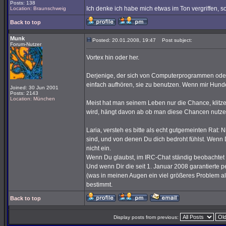
Posts: 138
Ich denke ich habe mich etwas im Ton vergriffen, s
Location: Braunschweig
Back to top
Munk
Posted: 20.01.2008, 19:47
Post subject:
Forum-Nutzer
Vortex hin oder her.
Derjenige, der sich von Computerprogrammen oder -s
einfach aufhören, sie zu benutzen. Wenn mir Hund
Joined: 30 Jun 2001
Posts: 2143
Location: München
Meist hat man seinem Leben nur die Chance, klitz
wird, hängt davon ab ob man diese Chancen nutze
Laria, versteh es bitte als echt gutgemeinten Rat
sind, und von denen Du dich bedroht fühlst. Wenn D
nicht ein.
Wenn Du glaubst, im IRC-Chat ständig beobachtet 
Und wenn Dir die seit 1. Januar 2008 garantierte 
(was in meinen Augen ein viel größeres Problem als 
bestimmt.
Back to top
Display posts from previous: