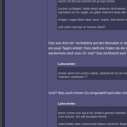
nachn 23.00 war konnte ich ja mal verbal
zurück schlagen. hatte einen anderen nicknamen.
nachdem ich im sagte, es gäbe mehrere leute die i
mögen, sagte dann aber auch, warte, mal sehen we
und ratet mal was er heraus fand?
Das was Ihm ein "rechtsklick auf den Benutzer in d
eni paar Tagen erklärt. Dies stellt die Daten da d
wiederhole mich zum 10. mal? Das ist Absicht weil 5
Laria wrote:
immer wenn ich vortex starte, obwohl ich es im no
"wirklich verbinden.?"
Und? Was auch immer Du eingestellt hast oder nich
Laria wrote:
wenn vortex nun auch für andere genutzt werden
zum kotzen. ich will skorpion nichts
unterstellen aber manchmal haben nützliche dinge