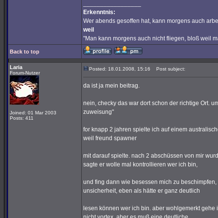
_________________
Erkenntnis:
Wer abends gesoffen hat, kann morgens auch arbe
weil
"Man kann morgens auch nicht fliegen, bloß weil 
Back to top
Laria
Posted: 18.01.2008, 15:16
Post subject:
Forum-Nutzer
da ist ja mein beitrag.
nein, checky das war dort schon der richtige Ort. u
zuweisung"
Joined: 01 Mar 2003
Posts: 411
for knapp 2 jahren spielte ich auf einem australis
weil freund spawner
mit darauf spielte. nach 2 abschüssen von mir wurd
sagte er wolle mal kontrollieren wer ich bin,
und fing dann wie besessen mich zu beschimpfen, 
unsicherheit, eben als hätte er ganz deutlich
lesen können wer ich bin. aber wohlgemerkt gehe ic
nicht vortex. aber es muß eine deutliche