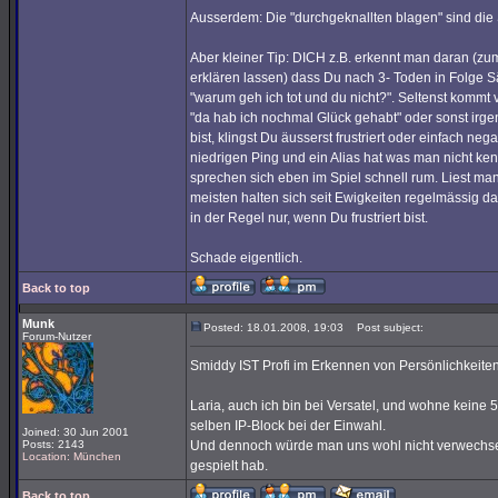
Ausserdem: Die "durchgeknallten blagen" sind die
Aber kleiner Tip: DICH z.B. erkennt man daran (z
erklären lassen) dass Du nach 3- Toden in Folge Sä
"warum geh ich tot und du nicht?". Seltenst kommt
"da hab ich nochmal Glück gehabt" oder sonst irgen
bist, klingst Du äusserst frustriert oder einfach ne
niedrigen Ping und ein Alias hat was man nicht ken
sprechen sich eben im Spiel schnell rum. Liest ma
meisten halten sich seit Ewigkeiten regelmässig 
in der Regel nur, wenn Du frustriert bist.
Schade eigentlich.
Back to top
Munk
Posted: 18.01.2008, 19:03
Post subject:
Forum-Nutzer
Smiddy IST Profi im Erkennen von Persönlichkeite
Laria, auch ich bin bei Versatel, und wohne keine 
selben IP-Block bei der Einwahl.
Joined: 30 Jun 2001
Posts: 2143
Und dennoch würde man uns wohl nicht verwechse
Location: München
gespielt hab.
Back to top