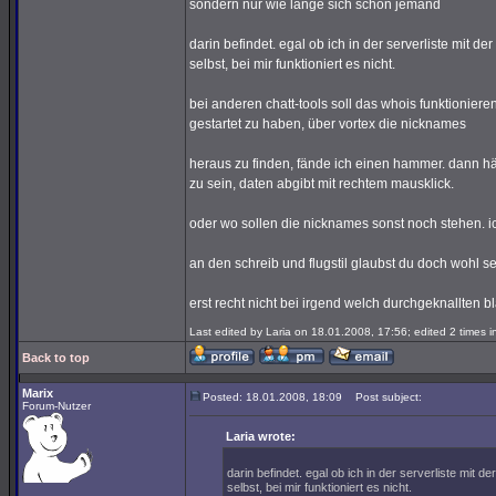
sondern nur wie lange sich schon jemand
darin befindet. egal ob ich in der serverliste mit d
selbst, bei mir funktioniert es nicht.
bei anderen chatt-tools soll das whois funktioniere
gestartet zu haben, über vortex die nicknames
heraus zu finden, fände ich einen hammer. dann hä
zu sein, daten abgibt mit rechtem mausklick.
oder wo sollen die nicknames sonst noch stehen. ic
an den schreib und flugstil glaubst du doch wohl sel
erst recht nicht bei irgend welch durchgeknallten b
Last edited by Laria on 18.01.2008, 17:56; edited 2 times in
Back to top
Marix
Posted: 18.01.2008, 18:09
Post subject:
Forum-Nutzer
Laria wrote:
darin befindet. egal ob ich in der serverliste mit 
selbst, bei mir funktioniert es nicht.