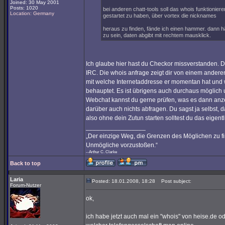
Joined: 30 May 2001
Posts: 1020
bei anderen chatt-tools soll das whois funktionier
Location: Germany
gestartet zu haben, über vortex die nicknames
heraus zu finden, fände ich einen hammer. dann h
zu sein, daten abgibt mit rechtem mausklick.
Ich glaube hier hast du Checkor missverstanden. Da
IRC. Die whois anfrage zeigt dir von einem andere
mit welche Internetaddresse er momentan hat und w
behauptet. Es ist übrigens auch durchaus möglich
Webchat kannst du gerne prüfen, was es dann anz
darüber auch nichts abfragen. Du sagst ja selbst, da
also ohne dein Zutun starten solltest du das eigent
_________________
„Der einzige Weg, die Grenzen des Möglichen zu fin
Unmögliche vorzustoßen.“
--Arthur C. Clarke
Back to top
Laria
Posted: 18.01.2008, 18:28
Post subject:
Forum-Nutzer
ok,
ich habe jetzt auch mal ein "whois" von heise.de o