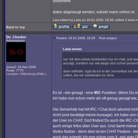
unbemerkt
daten abgesaugt werden, sobald mann online ist.
Last edited by Laria on 18.01.2008, 18:36; edited 2 times in
Back to top
Do_Checkor
Posted: 18.01.2008, 18:35
Post subject:
Administrator
Laria wrote:
nur mit dem whois funktioniert nur im chat, und 
anzeigt, sondern nur wie lange sich schon jemand
Joined: 19 Nov 2000
Posts: 7775
darin befindet. egal ob ich in der serverliste mit 
Location: Oldenburg (Oldb.)
selbst, bei mir funktioniert es nicht.
Es ist - wie gesagt - eine
IRC
-Funktion. Wenn Du nic
Ich habe nun schon mehr als oft genug gesagt wie, w
Die Serverliste hat mit IRC / Chat doch absolut nich
nicht (und bestätigt meine Aussage). Ich habe von 
der User im CHAT. Dort findest Du auch die IRC-
auch einige Infos über User aus. Und damit meine i
Vortex Nutzer - denn dies ist ein CHAT Feature - 
auch das schreib' ich nun schon zum X. mal aber D