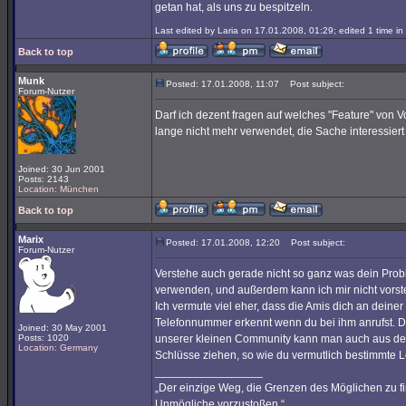
getan hat, als uns zu bespitzeln.
Last edited by Laria on 17.01.2008, 01:29; edited 1 time in 
Back to top
Munk
Posted: 17.01.2008, 11:07
Post subject:
Forum-Nutzer
Darf ich dezent fragen auf welches "Feature" von Vo
lange nicht mehr verwendet, die Sache interessiert
Joined: 30 Jun 2001
Posts: 2143
Location: München
Back to top
Marix
Posted: 17.01.2008, 12:20
Post subject:
Forum-Nutzer
Verstehe auch gerade nicht so ganz was dein Proble
verwenden, und außerdem kann ich mir nicht vorst
Ich vermute viel eher, dass die Amis dich an deine
Telefonnummer erkennt wenn du bei ihm anrufst. D
Joined: 30 May 2001
Posts: 1020
unserer kleinen Community kann man auch aus d
Location: Germany
Schlüsse ziehen, so wie du vermutlich bestimmte 
_________________
„Der einzige Weg, die Grenzen des Möglichen zu fin
Unmögliche vorzustoßen.“