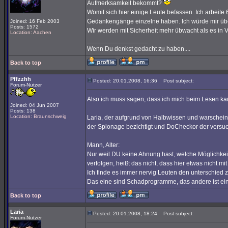
Aufmerksamkeit bekommt?
Womit sich hier einige Leute befassen..Ich arbeite
Gedankengänge einzelne haben. Ich würde mir üb
Joined: 16 Feb 2003
Posts: 1572
Wir werden mit Sicherheit mehr übwacht als es in Vo
Location: Aachen
_________________
Wenn Du denkst gedacht zu haben....
Back to top
Pffzzhh
Posted: 20.01.2008, 16:36
Post subject:
Forum-Nutzer
Also ich muss sagen, dass ich mich beim Lesen k
Joined: 04 Jun 2007
Posts: 138
Location: Braunschweig
Laria, der aufgrund von Halbwissen und warschei
der Spionage bezichtigt und DoCheckor der versuch
Mann, Alter:
Nur weil DU keine Ahnung hast, welche Möglichkeit
verfolgen, heißt das nicht, dass hier etwas nicht m
Ich finde es immer nervig Leuten den unterschied z
Das eine sind Schadprogramme, das andere ist e
Back to top
Laria
Posted: 20.01.2008, 18:24
Post subject:
Forum-Nutzer