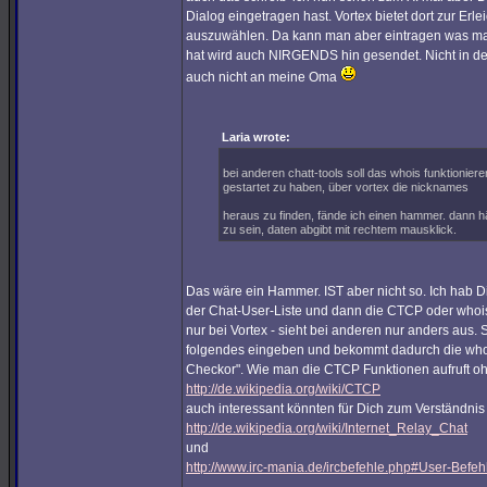
Dialog eingetragen hast. Vortex bietet dort zur Er
auszuwählen. Da kann man aber eintragen was man
hat wird auch NIRGENDS hin gesendet. Nicht in de
auch nicht an meine Oma
Laria wrote:
bei anderen chatt-tools soll das whois funktionier
gestartet zu haben, über vortex die nicknames
heraus zu finden, fände ich einen hammer. dann h
zu sein, daten abgibt mit rechtem mausklick.
Das wäre ein Hammer. IST aber nicht so. Ich hab Dir 
der Chat-User-Liste und dann die CTCP oder whois 
nur bei Vortex - sieht bei anderen nur anders aus.
folgendes eingeben und bekommt dadurch die whois 
Checkor". Wie man die CTCP Funktionen aufruft o
http://de.wikipedia.org/wiki/CTCP
auch interessant könnten für Dich zum Verständnis 
http://de.wikipedia.org/wiki/Internet_Relay_Chat
und
http://www.irc-mania.de/ircbefehle.php#User-Befeh