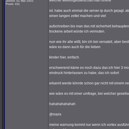
welcher telefongesselschaft man online
Joined: 01 Mar 2003
Posts: 411
ist. habe auch einmal die server-ip durch gejagt. 
einen langen zettel machen und viel
aufschreiben bis man das mit sicherheit behaupten
trockene arbeit würde ich vermuten.
nun wie ihr alle wißt, bin ich bei versatell, aber be
wäre es dann auch für die lieben
kinder hier, einfach.
erschwerend käme es noch dazu das ich hier 3 mona
eindruck hinterlassen zu habe, das ich sofort
erkannt werde könnte schon gar nicht mit einem ne
wie wäre es mit einer umfrage, bei welcher gesellsc
hahahahahahah
@marix
meine warnung kommt nur wenn ich vortex ausführen