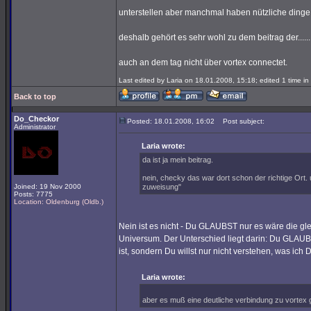
unterstellen aber manchmal haben nützliche dinge
deshalb gehört es sehr wohl zu dem beitrag der.......
auch an dem tag nicht über vortex connectet.
Last edited by Laria on 18.01.2008, 15:18; edited 1 time in 
Back to top
Do_Checkor
Posted: 18.01.2008, 16:02
Post subject:
Administrator
Laria wrote:
da ist ja mein beitrag.
nein, checky das war dort schon der richtige Ort.
Joined: 19 Nov 2000
zuweisung"
Posts: 7775
Location: Oldenburg (Oldb.)
Nein ist es nicht - Du GLAUBST nur es wäre die gle
Universum. Der Unterschied liegt darin: Du GLAUBST
ist, sondern Du willst nur nicht verstehen, was ich D
Laria wrote:
aber es muß eine deutliche verbindung zu vortex 