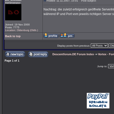
Posted: 11.11.2007, 15:01
Post subject:
Administrator
Nachtrag: die zuletzt erfolgreich geöffnete Server
während IP und Port vom jeweils richtigen Server s
Joined: 19 Nov 2000
Posts: 7775
Location: Oldenburg (Oldb.)
Back to top
Display posts from previous:
Descentforum.DE Forum Index
->
Vortex - Fo
Page
1
of
1
Jump to: