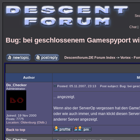
Se
Chat
|
Bug: bei geschlossenem Gamespyport wir
Descentforum.DE Forum Index
->
Vortex - Fo
Author
M
Do_Checkor
Posted: 05.11.2007, 23:13
Post subject: Bug: bei gesc
Administrator
... angezeigt.
Wenn also der ServerOp vergessen hat den GameSpy
oder wie auch immer, und man klickt diesen Server 
Joined: 19 Nov 2000
Posts: 7775
anderer Server angezeigt.
Location: Oldenburg (Oldb.)
Back to top
Do_Checkor