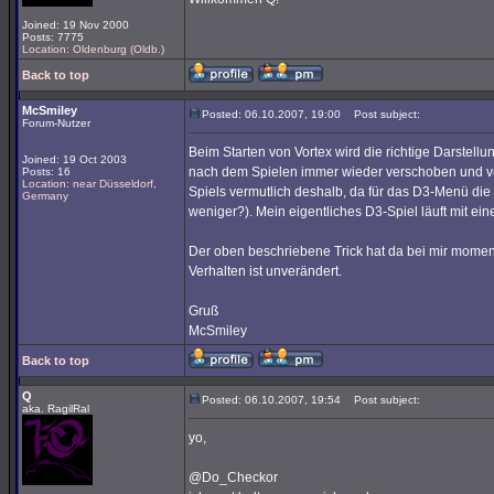
Joined: 19 Nov 2000
Posts: 7775
Location: Oldenburg (Oldb.)
Back to top
McSmiley
Posted: 06.10.2007, 19:00
Post subject:
Forum-Nutzer
Beim Starten von Vortex wird die richtige Darstellu
Joined: 19 Oct 2003
nach dem Spielen immer wieder verschoben und ver
Posts: 16
Location: near Düsseldorf,
Spiels vermutlich deshalb, da für das D3-Menü die
Germany
weniger?). Mein eigentliches D3-Spiel läuft mit ei
Der oben beschriebene Trick hat da bei mir momen
Verhalten ist unverändert.
Gruß
McSmiley
Back to top
Q
Posted: 06.10.2007, 19:54
Post subject:
aka. RagilRal
yo,
@Do_Checkor