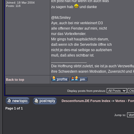
ich post halt nur wenn ich auch was
Joined: 18 Mar 2004
Posts: 116
zu sagen hab
und danke
@McSmiley
Aye, auch bei mir verkleinert D3
alle offenen Fenster auf mini, nicht
nur das Vortexfenster.
Mir gings halt hauptsächlich darum,
daß wenn ich die Serverliste öffne ich
nicht je-des-mal selbige so aufziehen
muß, daß alles sichtbar ist.
_________________
Die Hoffnung stirbt zuletzt, sie ist ja auch Verzweif
ihre Schwestern waren Motivation, Zuversicht und H
Back to top
Display posts from previous:
Descentforum.DE Forum Index
->
Vortex - Fo
Page
1
of
1
Jump to: