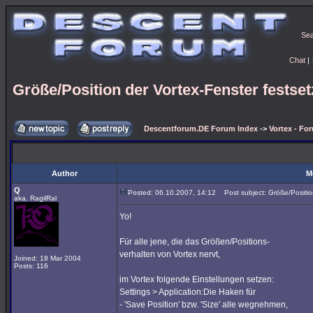
Se
Chat
|
Größe/Position der Vortex-Fenster festse
Descentforum.DE Forum Index
->
Vortex - Fo
Author
M
Q
Posted: 06.10.2007, 14:12
Post subject: Größe/Position
aka. RagilRal
Yo!
Für alle jene, die das Größen/Positions-
verhalten von Vortex nervt,
Joined: 18 Mar 2004
Posts: 116
im Vortex folgende Einstellungen setzen:
Settings > Application:Die Haken für
- 'Save Position' bzw. 'Size' alle wegnehmen,