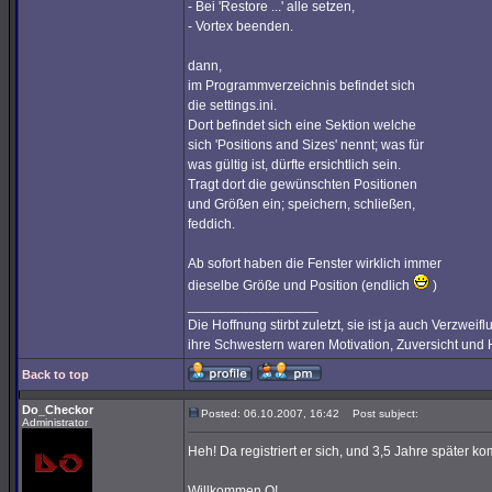
- Bei 'Restore ...' alle setzen,
- Vortex beenden.
dann,
im Programmverzeichnis befindet sich
die settings.ini.
Dort befindet sich eine Sektion welche
sich 'Positions and Sizes' nennt; was für
was gültig ist, dürfte ersichtlich sein.
Tragt dort die gewünschten Positionen
und Größen ein; speichern, schließen,
feddich.
Ab sofort haben die Fenster wirklich immer
dieselbe Größe und Position (endlich
)
_________________
Die Hoffnung stirbt zuletzt, sie ist ja auch Verzweif
ihre Schwestern waren Motivation, Zuversicht und H
Back to top
Do_Checkor
Posted: 06.10.2007, 16:42
Post subject:
Administrator
Heh! Da registriert er sich, und 3,5 Jahre später k
Willkommen Q!