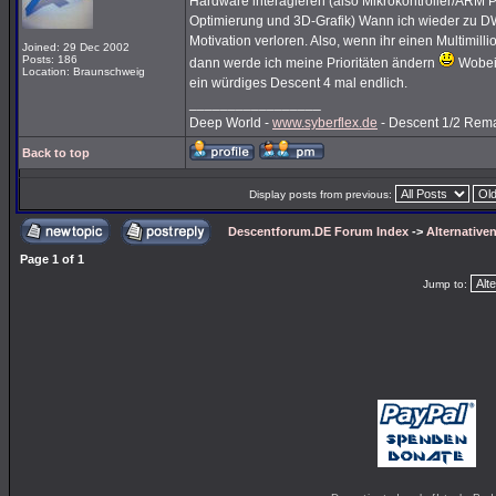
Hardware interagieren (also Mikrokontroller/ARM
Optimierung und 3D-Grafik) Wann ich wieder zu DW 
Motivation verloren. Also, wenn ihr einen Multimil
Joined: 29 Dec 2002
Posts: 186
dann werde ich meine Prioritäten ändern
Wobei 
Location: Braunschweig
ein würdiges Descent 4 mal endlich.
_________________
Deep World -
www.syberflex.de
- Descent 1/2 Rem
Back to top
Display posts from previous:
Descentforum.DE Forum Index
->
Alternativen
Page
1
of
1
Jump to: