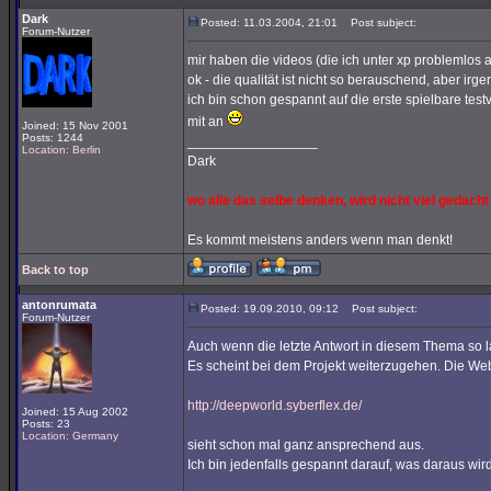
Dark
Posted: 11.03.2004, 21:01
Post subject:
Forum-Nutzer
mir haben die videos (die ich unter xp problemlos a
ok - die qualität ist nicht so berauschend, aber irge
ich bin schon gespannt auf die erste spielbare test
mit an
Joined: 15 Nov 2001
Posts: 1244
_________________
Location: Berlin
Dark
wo alle das selbe denken, wird nicht viel gedacht
Es kommt meistens anders wenn man denkt!
Back to top
antonrumata
Posted: 19.09.2010, 09:12
Post subject:
Forum-Nutzer
Auch wenn die letzte Antwort in diesem Thema so lan
Es scheint bei dem Projekt weiterzugehen. Die We
http://deepworld.syberflex.de/
Joined: 15 Aug 2002
Posts: 23
Location: Germany
sieht schon mal ganz ansprechend aus.
Ich bin jedenfalls gespannt darauf, was daraus wird
_________________