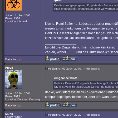
Quote:
Da die vorangegangenen Projekte des Authors unk
einer endgültigen Fertigstellung aber wir werden s
Joined: 11 Feb 2002
Posts: 1338
Location: Hünfeld
Nun ja, Remi Seiler hat ja gesagt, dass er regelm
wegen Einschränkungen der Programmiersprache 
Gebt ihr Descent32 eigentlich noch lange? Ich nich
letzte ist vom 30. Juli letzten Jahres, da geht es ein
_________________
Es gibt drei Dinge, die ich mir nicht merken kann:
Zahlen, Wörter ........... und das Dritte habe ich sc
Back to top
Floyd
Posted: 07.03.2004, 20:57
Post subject:
Forum-Orakel
Vengeance wrote:
Gebt ihr Descent32 eigentlich noch lange? Ich nic
letzte ist vom 30. Juli letzten Jahres, da geht es e
danke, kein interesse an d1&d2-versionen und/oder
Joined: 20 Mar 2001
Posts: 2913
computerspielgeschichte hier, aber das wars auch
Location: Dresden, Germany
Back to top
Munk
Posted: 07.03.2004, 23:29
Post subject:
Forum-Nutzer