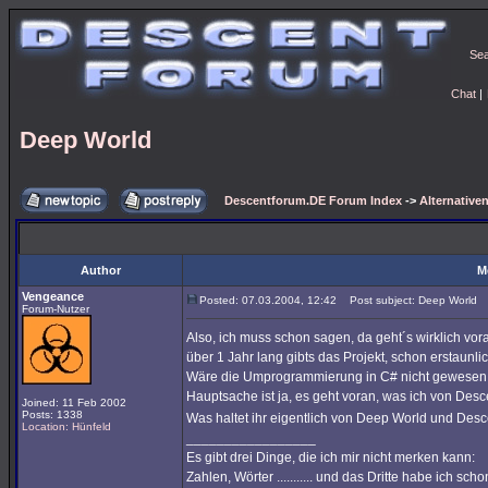
Se
Chat
|
Deep World
Descentforum.DE Forum Index
->
Alternativen
Author
M
Vengeance
Posted: 07.03.2004, 12:42
Post subject: Deep World
Forum-Nutzer
Also, ich muss schon sagen, da geht´s wirklich v
über 1 Jahr lang gibts das Projekt, schon erstaunl
Wäre die Umprogrammierung in C# nicht gewesen, 
Hauptsache ist ja, es geht voran, was ich von Desc
Joined: 11 Feb 2002
Posts: 1338
Was haltet ihr eigentlich von Deep World und De
Location: Hünfeld
_________________
Es gibt drei Dinge, die ich mir nicht merken kann:
Zahlen, Wörter ........... und das Dritte habe ich sc