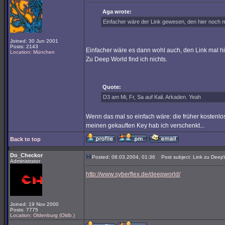
Aga wrote:
Einfacher wäre der Link gewesen, den hier noch 
Joined: 30 Jun 2001
Posts: 2143
Einfacher wäre es dann wohl auch, den Link mal h
Location: München
Zu Deep World find ich nichts.
Quote:
D3 am Mi, Fr, Sa auf Kali. Arkaden. Yeah
Wenn das mal so einfach wäre: die früher kostenlo
meinen gekauften Key hab ich verschenkt...
Back to top
Do_Checkor
Posted: 08.03.2004, 01:36
Post subject: Link zu Deep
Administrator
http://www.syberflex.de/deepworld/
Joined: 19 Nov 2000
Posts: 7775
Location: Oldenburg (Oldb.)