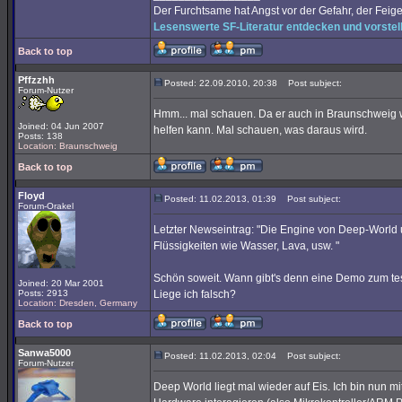
Der Furchtsame hat Angst vor der Gefahr, der Feige i
Lesenswerte SF-Literatur entdecken und vorstel
Back to top
Pffzzhh
Posted: 22.09.2010, 20:38
Post subject:
Forum-Nutzer
Hmm... mal schauen. Da er auch in Braunschweig w
Joined: 04 Jun 2007
helfen kann. Mal schauen, was daraus wird.
Posts: 138
Location: Braunschweig
Back to top
Floyd
Posted: 11.02.2013, 01:39
Post subject:
Forum-Orakel
Letzter Newseintrag: "Die Engine von Deep-World u
Flüssigkeiten wie Wasser, Lava, usw. "
Schön soweit. Wann gibt's denn eine Demo zum test
Joined: 20 Mar 2001
Posts: 2913
Liege ich falsch?
Location: Dresden, Germany
Back to top
Sanwa5000
Posted: 11.02.2013, 02:04
Post subject:
Forum-Nutzer
Deep World liegt mal wieder auf Eis. Ich bin nun mi