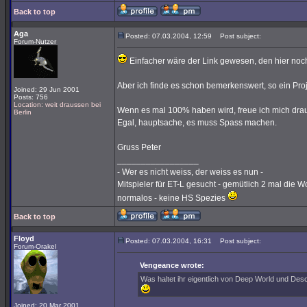
Back to top
Aga
Posted: 07.03.2004, 12:59
Post subject:
Forum-Nutzer
Einfacher wäre der Link gewesen, den hier noc
Aber ich finde es schon bemerkenswert, so ein Pro
Joined: 29 Jun 2001
Posts: 756
Location: weit draussen bei
Wenn es mal 100% haben wird, freue ich mich drau
Berlin
Egal, hauptsache, es muss Spass machen.
Gruss Peter
_________________
- Wer es nicht weiss, der weiss es nun -
Mitspieler für ET-L gesucht - gemütlich 2 mal die W
normalos - keine HS Spezies
Back to top
Floyd
Posted: 07.03.2004, 16:31
Post subject:
Forum-Orakel
Vengeance wrote:
Was haltet ihr eigentlich von Deep World und De
Joined: 20 Mar 2001