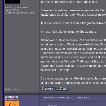
Ich meine: Irgendwas fehlt doch dann immer...
Joined: 19 Nov 2000
Posts: 7775
Entweder dauert das ganze so lange dass die Techn
Location: Oldenburg (Oldb.)
gravierende Qualitäts- oder Feature-Mängel zu be
Jedenfalls habe ich noch kein 1-Programmer-No-C
Ich lass mich allerdings gerne überzeugen...
Alleine wenn ich sehe wieviel Zeit der Author von
verbringen scheint... Wenigstens existiert eine St
es grafisch gesehen wirklich erstaunlich nett aus
Charakter aber wenn ich sehe auf welcher Technik
die Screener sind ja aus Test-Leveln und nicht Fin
erahnen dass der Netcode / Traffic gar nicht so sch
Player aber soweit kommen erstma weniger als 1kb
heissen soll... Hm naja...
Da die vorangegangenen Projekte des Authors unk
einer endgültigen Fertigstellung aber wir werden s
Back to top
Vengeance
Posted: 07.03.2004, 19:30
Post subject:
Forum-Nutzer