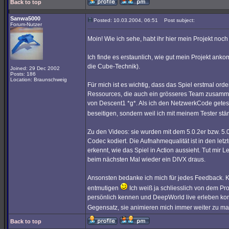
Back to top
Sanwa5000
Posted: 10.03.2004, 06:51
Post subject:
Forum-Nutzer
Moin! Wie ich sehe, habt ihr hier mein Projekt noch
Ich finde es erstaunlich, wie gut mein Projekt anko
die Cube-Technik).
Joined: 29 Dec 2002
Posts: 186
Location: Braunschweig
Für mich ist es wichtig, dass das Spiel erstmal orde
Ressources, die auch ein grösseres Team zusamme
von Descent1 *g*. Als ich den NetzwerkCode getes
beseitigen, sondern weil ich mit meinem Tester stä
Zu den Videos: sie wurden mit dem 5.0.2er bzw.
Codec kodiert. Die Aufnahmequalität ist in den let
erkennt, wie das Spiel in Action aussieht. Tut mir 
beim nächsten Mal wieder ein DIVX draus.
Ansonsten bedanke ich mich für jedes Feedback. Kri
entmutigen
Ich weiß ja schliesslich von dem Pro
persönlich kennen und DeepWorld live erleben konn
Gegensatz, sie animieren mich immer weiter zu m
Back to top