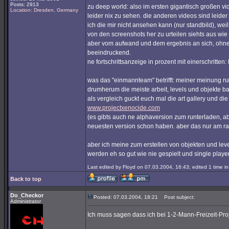
Posts: 2913
zu deep world: also im ersten gigantisch großen 
Location: Dresden, Germany
leider nix zu sehen. die anderen videos sind leide
ich die mir nicht ansehen kann (nur standbild), we
von den screenshots her zu urteilen siehts aus wie
aber vom aufwand und dem ergebnis an sich, ohne
beeindruckend.
ne fortschrittsanzeige in prozent mit einerschritten: l
was das "einmannteam" betrifft: meiner meinung n
drumherum die meiste arbeit, levels und objekte ba
als vergleich guckt euch mal die art gallery und die
www.projectxenocide.com
(es gibts auch ne alphaversion zum runterladen, ab
neuesten version schon haben. aber das nur am r
aber ich meine zum erstellen von objekten und level
werden eh so gut wie nie gespielt und single player i
Last edited by Floyd on 07.03.2004, 16:43; edited 1 time in 
Back to top
Do_Checkor
Posted: 07.03.2004, 18:21
Post subject:
Administrator
Ich muss sagen dass ich bei 1-2-Mann-Freizeit-Proje