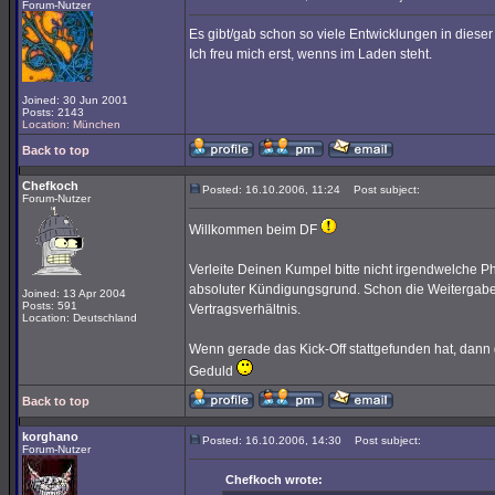
Forum-Nutzer
Es gibt/gab schon so viele Entwicklungen in dieser
Ich freu mich erst, wenns im Laden steht.
Joined: 30 Jun 2001
Posts: 2143
Location: München
Back to top
Chefkoch
Posted: 16.10.2006, 11:24
Post subject:
Forum-Nutzer
Willkommen beim DF
Verleite Deinen Kumpel bitte nicht irgendwelche Ph
absoluter Kündigungsgrund. Schon die Weitergabe v
Joined: 13 Apr 2004
Posts: 591
Vertragsverhältnis.
Location: Deutschland
Wenn gerade das Kick-Off stattgefunden hat, dann 
Geduld
Back to top
korghano
Posted: 16.10.2006, 14:30
Post subject:
Forum-Nutzer
Chefkoch wrote: