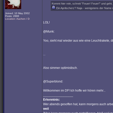
Kommt hier rein, schreit "Feuer! Feuer!" und geh
Ein Aprilscherz? Naja - wenigstens der Name 
Joined: 10 May 2002
Posts: 2886
Location: Aachen / D
LOL!
@Munk:
Yoo, sieht mal wieder aus wie eine Leuchtrakete, die
...
Also simmer optimistisch.
@Superblond:
Willkommen im DF! Ich hoffe wir hören mehr...
_________________
Erkenntnis:
Wer abends gesoffen hat, kann morgens auch arbe
weil