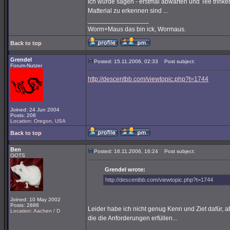
Ich würde sagen - erstmal abwarten und Tee trinke
Matterial zu erkennen sind ...
_________________
Worm+Maus das bin ick, Wormaus.
Back to top
Grendel
Posted: 15.11.2006, 02:33
Post subject:
Forum-Nutzer
http://descentbb.com/viewtopic.php?t=1744
Joined: 24 Jun 2004
Posts: 208
Location: Oregon, USA
Back to top
Ben
Posted: 16.11.2006, 16:24
Post subject:
OOTS
Grendel wrote:
http://descentbb.com/viewtopic.php?t=1744
Joined: 10 May 2002
Posts: 2886
Leider habe ich nicht genug Kenn und Ziet dafür,
Location: Aachen / D
die die Anforderungen erfüllen...
_________________