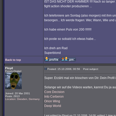
IST DAS NICHT DER HAMMER !!!! Nach so langer Zei
fight action shooter produzieren ...
Ich telefoniere am Sontag (also morgen) mit ihm u
besorgen... Ich werde fragen: Wer, Wann, Wie und al
Ich habe einen Puls von 200 !!!!!!!!
Ich poste so sobald ich etwas habe...
Ich dreh am Rad
Superblond
Back to top
Floyd
Posted: 15.10.2006, 00:56
Post subject:
Forum-Orakel
Super. Erzähl mal ein bisschen von Dir. Dein Profil 
Solange wir auf die Videos warten, kannst Du ja a
Core Decision
Joined: 20 Mar 2001
Posts: 2913
Into Cerberon
Location: Dresden, Germany
Orion Wing
Deep World
Last edited by Floyd on 21.10.2006, 14:06; edited 1 time in 