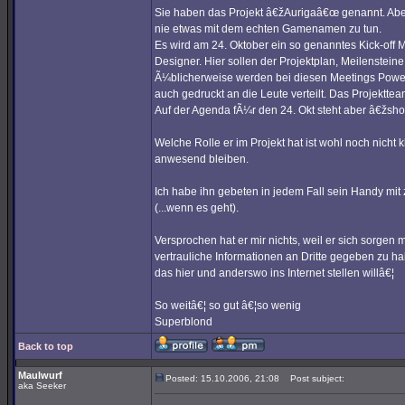
Sie haben das Projekt â€žAurigaâ€œ genannt. Aber 
nie etwas mit dem echten Gamenamen zu tun.
Es wird am 24. Oktober ein so genanntes Kick-off M
Designer. Hier sollen der Projektplan, Meilenstei
Ã¼blicherweise werden bei diesen Meetings Power
auch gedruckt an die Leute verteilt. Das Projekttea
Auf der Agenda fÃ¼r den 24. Okt steht aber â€žshort
Welche Rolle er im Projekt hat ist wohl noch nicht 
anwesend bleiben.
Ich habe ihn gebeten in jedem Fall sein Handy mit
(...wenn es geht).
Versprochen hat er mir nichts, weil er sich sorge
vertrauliche Informationen an Dritte gegeben zu ha
das hier und anderswo ins Internet stellen willâ€¦
So weitâ€¦ so gut â€¦so wenig
Superblond
Back to top
Maulwurf
Posted: 15.10.2006, 21:08
Post subject:
aka Seeker