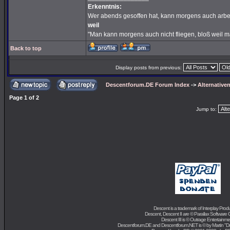
Erkenntnis:
Wer abends gesoffen hat, kann morgens auch arbe
weil
"Man kann morgens auch nicht fliegen, bloß weil 
Back to top
Display posts from previous:
Descentforum.DE Forum Index
->
Alternativen
Page
1
of
2
Jump to:
Descent is a trademark of
Interplay Prod
Descent, Descent II are ©
Parallax Software 
Descent III is ©
Outrage Entertainme
Descentforum.DE and Descentforum.NET is © by
Martin "