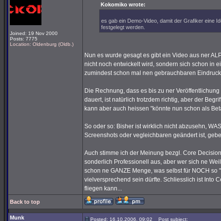
Kokomiko wrote:
es gab ein Demo-Video, damit der Grafiker eine Id
festgelegt werden.
Joined: 19 Nov 2000
Posts: 7775
Location: Oldenburg (Oldb.)
Nun es wurde gesagt es gibt ein Video aus ner AL
nicht noch entwickelt wird, sondern sich schon in
zumindest schon mal nen gebrauchbaren Eindruc
Die Rechnung, dass es bis zu ner Veröffentlichung
dauert, ist natürlich trotzdem richtig, aber der Beg
kann aber auch heissen "könnte nun schon als Bet
So oder so: Bisher ist wirklich nicht abzusehn, WAS
Screenshots oder vegleichbaren geändert ist, gebe
Auch stimme ich der Meinung bezgl. Core Decision 
sonderlich Professionell aus, aber wer sich ne Wei
schon ne GANZE Menge, was selbst für NOCH so "ne
vielversprechend sein dürfte. Schliesslich ist In
fliegen kann...
Back to top
Munk
Posted: 16.10.2006, 09:02
Post subject: