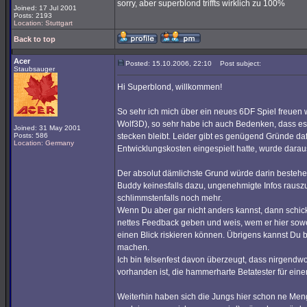
sorry, aber superblond triffts wirklich zu 100%
Joined: 17 Jul 2001
Posts: 2193
Location: Stuttgart
Back to top
Acer
Posted: 15.10.2006, 22:10
Post subject:
Staubsauger
Hi Superblond, willkommen!
So sehr ich mich über ein neues 6DF Spiel freuen w
Wolf3D), so sehr habe ich auch Bedenken, dass es
Joined: 31 May 2001
Posts: 586
stecken bleibt. Leider gibt es genügend Gründe da
Location: Germany
Entwicklungskosten eingespielt hatte, wurde darau
Der absolut dämlichste Grund würde darin bestehen
Buddy keinesfalls dazu, ungenehmigte Infos rauszur
schlimmstenfalls noch mehr.
Wenn Du aber gar nicht anders kannst, dann schick
nettes Feedback geben und weis, wem er hier sowe
einen Blick riskieren können. Übrigens kannst D
machen.
Ich bin felsenfest davon überzeugt, dass nirgendw
vorhanden ist, die hammerharte Betatester für ei
Weiterhin haben sich die Jungs hier schon ne Men