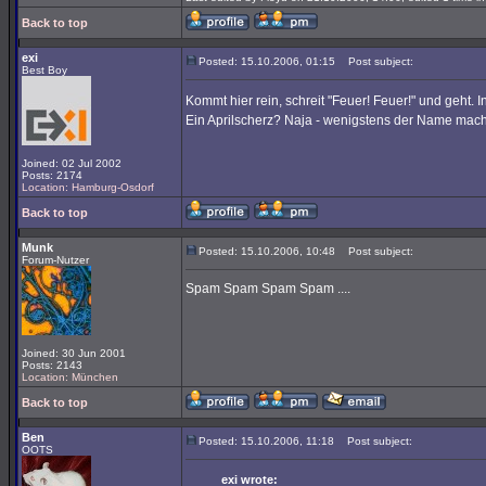
Back to top
exi
Posted: 15.10.2006, 01:15
Post subject:
Best Boy
Kommt hier rein, schreit "Feuer! Feuer!" und geh
Ein Aprilscherz? Naja - wenigstens der Name mach
Joined: 02 Jul 2002
Posts: 2174
Location: Hamburg-Osdorf
Back to top
Munk
Posted: 15.10.2006, 10:48
Post subject:
Forum-Nutzer
Spam Spam Spam Spam ....
Joined: 30 Jun 2001
Posts: 2143
Location: München
Back to top
Ben
Posted: 15.10.2006, 11:18
Post subject:
OOTS
exi wrote: