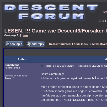
Se
Chat
|
LESEN: !!! Game wie Descent3/Forsaken 
Goto page
1
,
2
Next
Descentforum.DE Forum Index
->
Alternativen
Author
M
Superblond
Posted: 14.10.2006, 23:16
Post subject: LESEN: !!! G
Forum-Newbie
Beste Community
Joined: 14 Oct 2006
Ich habe mich gerade registriert um euch Ã¼ber fo
Posts: 2
Mein Freund arbeitet in Irland in einem kleinen St
3D-Action shooter game ein Logo zu entwerfen...
ihm Videos aus dem gameplay der alpha version gez
um ein game Ã„HNLICH DESCENT, bzw. FORSAKEN 