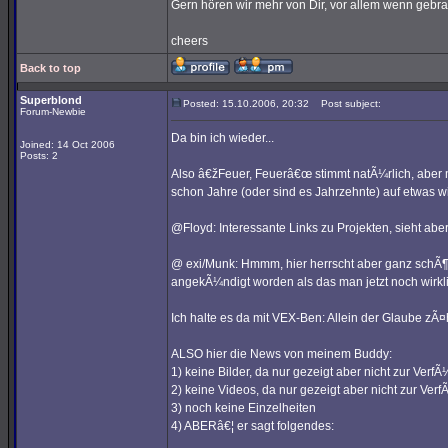
Gern hören wir mehr von Dir, vor allem wenn gebra
cheers
Back to top
Superblond
Posted: 15.10.2006, 20:32
Post subject:
Forum-Newbie
Da bin ich wieder...
Joined: 14 Oct 2006
Posts: 2
Also â€žFeuer, Feuerâ€œ stimmt natÃ¼rlich, aber m
schon Jahre (oder sind es Jahrzehnte) auf etwas w
@Floyd: Interessante Links zu Projekten, sieht aber
@ exi/Munk: Hmmm, hier herrscht aber ganz schÃ¶ne
angekÃ¼ndigt worden als das man jetzt noch wirkli
Ich halte es da mit VEX-Ben: Allein der Glaube zÃ¤h
ALSO hier die News von meinem Buddy:
1) keine Bilder, da nur gezeigt aber nicht zur VerfÃ
2) keine Videos, da nur gezeigt aber nicht zur Verf
3) noch keine Einzelheiten
4) ABERâ€¦ er sagt folgendes: