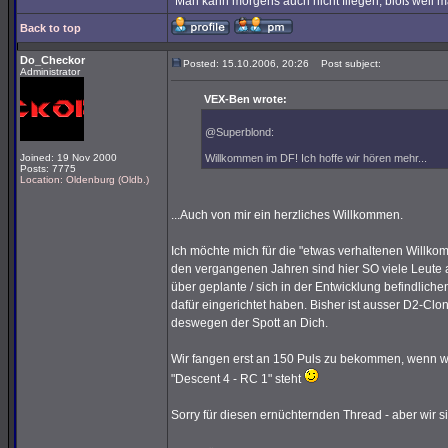
"Man kann morgens auch nicht fliegen, bloß weil 
Back to top
Do_Checkor
Posted: 15.10.2006, 20:26
Post subject:
Administrator
VEX-Ben wrote:
@Superblond:
Joined: 19 Nov 2000
Willkommen im DF! Ich hoffe wir hören mehr...
Posts: 7775
Location: Oldenburg (Oldb.)
...Auch von mir ein herzliches Willkommen.
Ich möchte mich für die "etwas verhaltenen Willko
den vergangenen Jahren sind hier SO viele Leut
über geplante / sich in der Entwicklung befindlich
dafür eingerichtet haben. Bisher ist ausser D2-
deswegen der Spott an Dich.
Wir fangen erst an 150 Puls zu bekommen, wenn w
"Descent 4 - RC 1" steht
Sorry für diesen ernüchternden Thread - aber wir 