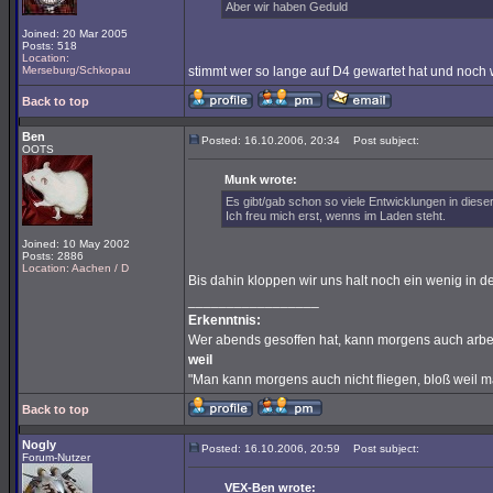
Aber wir haben Geduld
Joined: 20 Mar 2005
Posts: 518
Location:
Merseburg/Schkopau
stimmt wer so lange auf D4 gewartet hat und noch w
Back to top
Ben
Posted: 16.10.2006, 20:34
Post subject:
OOTS
Munk wrote:
Es gibt/gab schon so viele Entwicklungen in diese
Ich freu mich erst, wenns im Laden steht.
Joined: 10 May 2002
Posts: 2886
Location: Aachen / D
Bis dahin kloppen wir uns halt noch ein wenig in
_________________
Erkenntnis:
Wer abends gesoffen hat, kann morgens auch arbe
weil
"Man kann morgens auch nicht fliegen, bloß weil 
Back to top
Nogly
Posted: 16.10.2006, 20:59
Post subject:
Forum-Nutzer
VEX-Ben wrote: