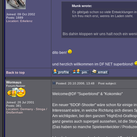
Munk wrote:
Es gibt/gab schon so viele Entwicklungen in
Joined: 09 Oct 2002
Ich freu mich erst, wenns im Laden steht.
Posts: 1689
Location: Erkelenz
Bis dahin kloppen wir uns halt noch ein we
dito ben!
und herzlich willkommen im DF NET superblond!
Back to top
Wormaus
Posted: 20.10.2006, 13:48
Post subject:
Forum-Nutzer
Welcome@DF "Superblond" & "Kokomiko"
Joined: 26 Jul 2001
Ein neuer "6DOF-Shooter" wäre schon für einige in
Posts: 381
Location: Germany - Stroga /
Interessant wäre, in welche Richtung sich dieses Sp
Großenhain
Am wichtigsten, bei den ganzen "HighEnd-Grafiksp
ganz gewiss auch supergeil aussehen, ist die Sto
(Das haben so manche Spieleentwickler / Produzen