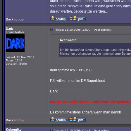
auch immer es sich nennen wird) wünschen würden.
so einfach, sinnvolle Rätsel in eine gute Story einz
darauf warten, gepostet zu werden...
Back to top
Dark
Posted: 15.10.2006, 23:00
Post subject:
Forum-Nutzer
Acer wrote:
Ich bin felsenfest davon überzeugt, dass nirgendw
Menschen vorhanden ist, die hammerharte Betate
Joined: 15 Nov 2001
Posts: 1244
Location: Berlin
dem stimme ich 100% zu !
PS: willkommen im DF Superblond
_________________
Dark
wo alle das selbe denken, wird nicht viel gedacht
Es kommt meistens anders wenn man denkt!
Back to top
Kokomiko
Posted: 16.10.2006, 01:42
Post subject: