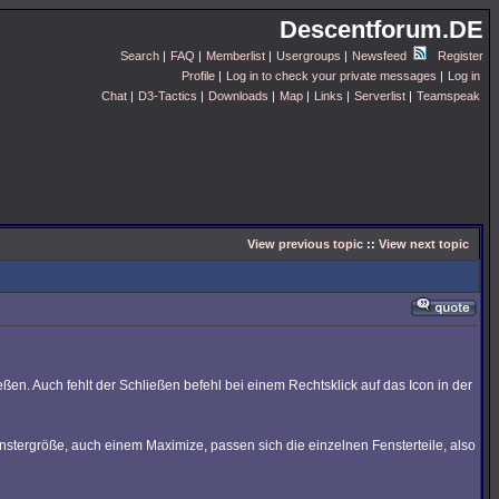
Descentforum.DE
Search
|
FAQ
|
Memberlist
|
Usergroups
|
Newsfeed
Register
Profile
|
Log in to check your private messages
|
Log in
Chat
|
D3-Tactics
|
Downloads
|
Map
|
Links
|
Serverlist
|
Teamspeak
View previous topic
::
View next topic
en. Auch fehlt der Schließen befehl bei einem Rechtsklick auf das Icon in der
enstergröße, auch einem Maximize, passen sich die einzelnen Fensterteile, also