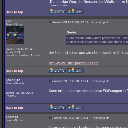
„Der einzige Weg, die Grenzen des Möglichen zu fi
--Arthur C. Clarke
Back to top
vinz
Posted: 08.10.2006, 12:39
Post subject:
Forum-Nutzer
Quote:
Generell hat Vortex auch probleme mit Fenst
zum Beispiel Chatfenster und Memberliste ni
Joined: 18 Jul 2004
Posts: 463
der fehler ist schon aus win x64 bekannt. einfach zw
Location: Leoben, Austria
_________________
http://www.LittleSpaceships.com
Back to top
ptmc2112
Posted: 29.07.2010, 17:24
Post subject:
Forum-Newbie
Kann mir jemand schreiben, diese Erklärungen in 
Joined: 21 Mar 2008
Posts: 2
Back to top
Thomas
Posted: 06.08.2010, 01:04
Post subject:
Forum-Nutzer
It says to simply click twice on the appropriate contr