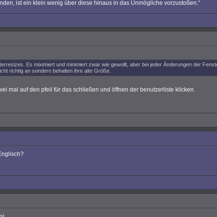
nden, ist ein klein wenig über diese hinaus in das Unmögliche vorzustoßen.“
erresizes. Es miximiert und minimiert zwar wie gewollt, aber bei jeder Änderungen der Fenst
cht richtig an sondern behalten ihre alte Größe.
ei mal auf den pfeil für das schließen und öffnen der benutzerliste klicken.
Englisch?
ol.