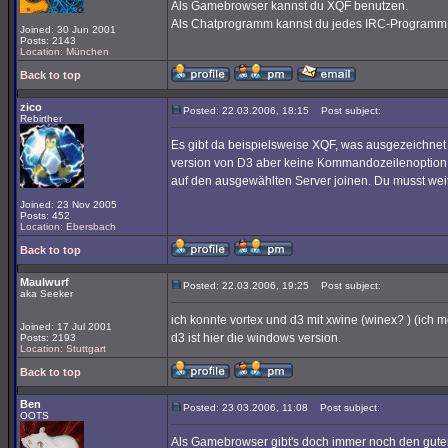
Als Gamebrowser kannst du XQF benutzen.
Als Chatprogramm kannst du jedes IRC-Programm
Joined: 30 Jun 2001
Posts: 2143
Location: München
Back to top
zico
Posted: 22.03.2006, 18:15
Post subject:
Rebirther
Es gibt da beispielsweise XQF, was ausgezeichnet 
version von D3 aber keine Kommandozeilenoption für
auf den ausgewählten Server joinen. Du musst weite
Joined: 23 Nov 2005
Posts: 452
Location: Ebersbach
Back to top
Maulwurf
Posted: 22.03.2006, 19:25
Post subject:
aka Seeker
ich konnte vortex und d3 mit xwine (winex? ) (ich 
Joined: 17 Jul 2001
d3 ist hier die windows version.
Posts: 2193
Location: Stuttgart
Back to top
Ben
Posted: 23.03.2006, 11:08
Post subject:
OOTS
Als Gamebrowser gibt's doch immer noch den gute