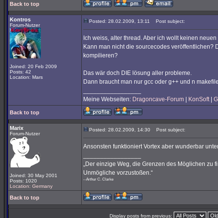
Back to top
Kontros
Posted: 28.02.2009, 13:11
Post subject:
Forum-Nutzer
Ich weiss, alter thread. Aber ich wollt keinen neu
Kann man nicht die sourcecodes veröffentlichen? D
kompilieren?
Joined: 20 Feb 2009
Posts: 42
Das wär doch DIE lösung aller probleme.
Location: Mars
Dann braucht man nur gcc oder g++ und n makefile
_________________
Meine Webseiten:
Dragoncave-Forum
|
KonSoft
|
G
Back to top
Marix
Posted: 28.02.2009, 14:30
Post subject:
Forum-Nutzer
Ansonsten funktioniert Vortex aber wunderbar unter
_________________
„Der einzige Weg, die Grenzen des Möglichen zu fin
Unmögliche vorzustoßen.“
Joined: 30 May 2001
--Arthur C. Clarke
Posts: 1020
Location: Germany
Back to top
Display posts from previous: