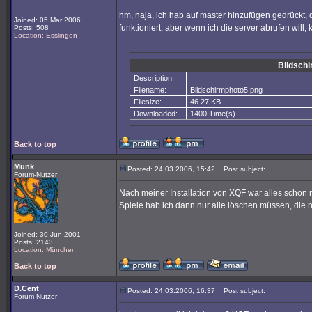
hm, naja, ich hab auf master hinzufügen gedrückt,
Joined: 05 Mar 2006
funktioniert, aber wenn ich die server abrufen will, 
Posts: 508
Location: Esslingen
Bildsch
Description:
Filename:
Bildschirmphoto5.png
Filesize:
46.27 KB
Downloaded:
1400 Time(s)
Back to top
Munk
Posted: 24.03.2006, 15:42
Post subject:
Forum-Nutzer
Nach meiner Installation von XQF war alles schon r
Spiele hab ich dann nur alle löschen müssen, die 
Joined: 30 Jun 2001
Posts: 2143
Location: München
Back to top
D.Cent
Posted: 24.03.2006, 16:37
Post subject:
Forum-Nutzer