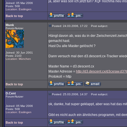
ja, aber was soll ich jetzt tun? XQF nochma neu ins
Joined: 05 Mar 2006
Posts: 508
Location: Esslingen
Back to top
Munk
Posted: 24.03.2006, 17:22
Post subject:
Forum-Nutzer
Hängt davon ab, was du in der Zwischenzeit zwisc
gemacht hast.
Hast Du alle Master gelöscht ?
Joined: 30 Jun 2001
Posts: 2143
Dann versuch mal den d3.descent.cx-Tracker wied
Location: München
Master Name = d3.descent.cx
Master Adresse =
http://d3.descent.cx/d3cxraw.d3?
Protokoll = http
Back to top
D.Cent
Posted: 25.03.2006, 14:37
Post subject:
Forum-Nutzer
ok, danke, hat super geklappt, aber was hat das mi
Joined: 05 Mar 2006
Posts: 508
Location: Esslingen
Gibt es nicht auch ein ähnliches programm, mit d
Back to top