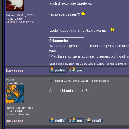
auch direkt in die Spiele kann
(schon vergessen?)
Joined: 10 May 2002
Posts: 2886
Location: Aachen / D
...oder klappt das mit LINUX etwa nicht
_________________
Erkenntnis:
Wer abends gesoffen hat, kann morgens auch arbe
weil
"Man kann morgens auch nicht fliegen, bloß weil 
Last edited by Ben on 23.03.2006, 11:08; edited 1 time in t
Back to top
Munk
Posted: 23.03.2006, 11:25
Post subject:
Forum-Nutzer
Aber nicht unter Linux, Ben.
Joined: 30 Jun 2001
Posts: 2143
Location: München
Back to top