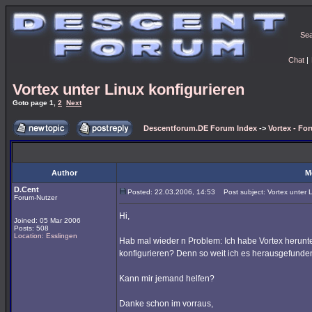
Se
Chat
|
Vortex unter Linux konfigurieren
Goto page
1
,
2
Next
Descentforum.DE Forum Index
->
Vortex - Fo
Author
M
D.Cent
Posted: 22.03.2006, 14:53
Post subject: Vortex unter L
Forum-Nutzer
Hi,
Joined: 05 Mar 2006
Posts: 508
Location: Esslingen
Hab mal wieder n Problem: Ich habe Vortex herunte
konfigurieren? Denn so weit ich es herausgefunden
Kann mir jemand helfen?
Danke schon im vorraus,