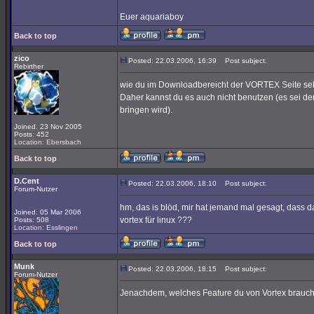
Euer aquariaboy
Back to top
zico
Posted: 22.03.2006, 16:39
Post subject:
Rebirther
wie du im Downloadbereicht der VORTEX Seite sehen
Daher kannst du es auch nicht benutzen (es sei den
bringen wird).
Joined: 23 Nov 2005
Posts: 452
Location: Ebersbach
Back to top
D.Cent
Posted: 22.03.2006, 18:10
Post subject:
Forum-Nutzer
hm, das is blöd, mir hat jemand mal gesagt, dass 
Joined: 05 Mar 2006
vortex für linux ???
Posts: 508
Location: Esslingen
Back to top
Munk
Posted: 22.03.2006, 18:15
Post subject:
Forum-Nutzer
Jenachdem, welches Feature du von Vortex brauch