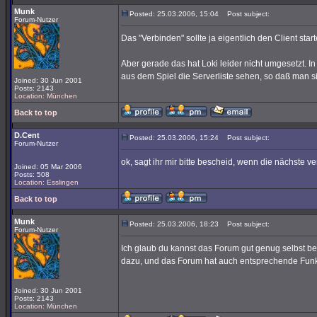
Munk
Posted: 25.03.2006, 15:04
Post subject:
Forum-Nutzer
Das "Verbinden" sollte ja eigentlich den Client sta
Aber gerade das hat Loki leider nicht umgesetzt. In
aus dem Spiel die Serverliste sehen, so daß man 
Joined: 30 Jun 2001
Posts: 2143
Location: München
Back to top
D.Cent
Posted: 25.03.2006, 15:24
Post subject:
Forum-Nutzer
ok, sagt ihr mir bitte bescheid, wenn die nächste ve
Joined: 05 Mar 2006
Posts: 508
Location: Esslingen
Back to top
Munk
Posted: 25.03.2006, 18:23
Post subject:
Forum-Nutzer
Ich glaub du kannst das Forum gut genug selbst be
dazu, und das Forum hat auch entsprechende Funkt
Joined: 30 Jun 2001
Posts: 2143
Location: München