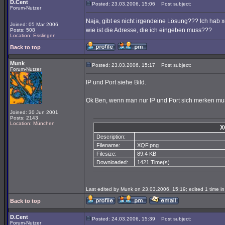
D.Cent
Posted: 23.03.2006, 15:06
Post subject:
Forum-Nutzer
Naja, gibt es nicht irgendeine Lösung??? Ich hab 
Joined: 05 Mar 2006
wie ist die Adresse, die ich eingeben muss???
Posts: 508
Location: Esslingen
Back to top
Munk
Posted: 23.03.2006, 15:17
Post subject:
Forum-Nutzer
IP und Port siehe Bild.
Ok Ben, wenn man nur IP und Port sich merken muss
Joined: 30 Jun 2001
Posts: 2143
Location: München
X
Description:
Filename:
XQF.png
Filesize:
89.4 KB
Downloaded:
1421 Time(s)
Last edited by Munk on 23.03.2006, 15:19; edited 1 time in 
Back to top
D.Cent
Posted: 24.03.2006, 15:39
Post subject:
Forum-Nutzer