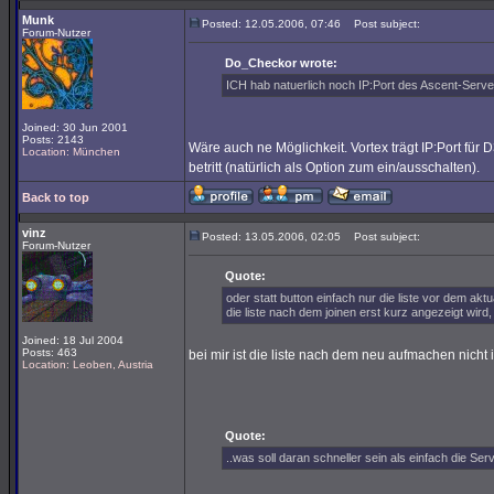
Munk
Posted: 12.05.2006, 07:46
Post subject:
Forum-Nutzer
Do_Checkor wrote:
ICH hab natuerlich noch IP:Port des Ascent-Server
Joined: 30 Jun 2001
Posts: 2143
Wäre auch ne Möglichkeit. Vortex trägt IP:Port für 
Location: München
betritt (natürlich als Option zum ein/ausschalten).
Back to top
vinz
Posted: 13.05.2006, 02:05
Post subject:
Forum-Nutzer
Quote:
oder statt button einfach nur die liste vor dem akt
die liste nach dem joinen erst kurz angezeigt wird, 
Joined: 18 Jul 2004
Posts: 463
bei mir ist die liste nach dem neu aufmachen nicht 
Location: Leoben, Austria
Quote:
..was soll daran schneller sein als einfach die Ser