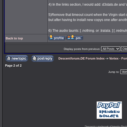
4) In the links section, I would add: d3stats.de and
5)Remove that timeout count when the Virgin start di
but after having to install new copys one after anoth
6) The audio taunts: [ .nothing. or .tralala. ] [ .red
Back to top
Display posts from previous:
Descentforum.DE Forum Index
->
Vortex - Fo
Page
2
of
2
Jump to:
Descent is a trademark of
Interplay Prod