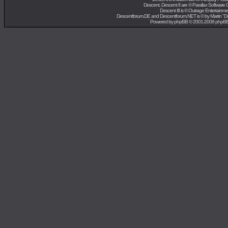
Descent, Descent II are ©
Parallax Software 
Descent III is ©
Outrage Entertainme
Descentforum.DE and Descentforum.NET is © by
Martin "
Powered by
phpBB
© 2001-2008 phpB