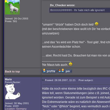
Do_Checkor wrote:
BUUUUUHHHHH - Ihr habt mich alle ignoriert
Joined: 26 Oct 2003
Posts: 581
*umarm* *drück* haben Dich doch lieb'
(mit der beschriebenen Idee wollt ich Dir 'ne ei
umzusetzen)
...und das "es wird ein Platz frei" - Tool gäb', find 
seinen Ascentwächter schon.
.... aber, Recht hast Du. Brauchen tut man nix von al
_________________
'Ne Maus tuts auch.
Back to top
Marix
Posted: 28.08.2007, 11:21
Post subject:
Forum-Nutzer
Hätte da noch eine kleine bitte bezüglich des IRC-C
Wäre toll, wenn Statusmeldungen (also z.B. joined,
ignoriert worden. Gerade ist zum Beispiel s mit Au
Die Extremvariante wäre es natürlich die Abwesen
Joined: 30 May 2001
Posts: 1020
"Nick:" oder "@Nick" beginnt, was vermutlich auch
Location: Germany