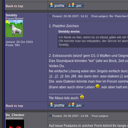
Back to top
Smiddy
Posted: 26.08.2007, 14:11
Post subject: Re: Platz-frei-
Forum-Nutzer
1. Platzfrei-Zeichen
Smiddy wrote:
Ich fände es fein, wenn es so etwas gäbe wie ein Si
Oft möchte man wo mitspielen, der Server ist abe
Joined: 26 Oct 2003
Smiddy
Posts: 581
2. Extrasounds (würd' gern D1-3 Waffen und Gegne
Das Soundpack könnten "wir" (alle wo Bock, Zeit u
Vortex Du.
Ne einfache Lösung wäre den Jingels einfach du
.j1. .j2. .j3. bis .j99. die dann den .wav-dateien j1.
Die .wav-Dateien könnte man hier im Forum samm
(Kann aber auch ohne Leben
, wär aber halt ei
_________________
'Ne Maus tuts auch.
Back to top
Do_Checkor
Posted: 26.08.2007, 14:59
Post subject:
Administrator
Auf neue Features in solcher Form könnt Ihr lange