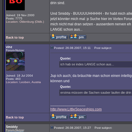
drin sind.
Und Smiddy - BUUUUUHHHHH - Ihr habt mich alle i
Joined: 19 Nov 2000
Posts: 7775
jetzt könnter mich mal :p Suche hier im Vortex For
Location: Oldenburg (Oldb.)
mich nicht mal dran setzen - ausserdem nerven eh v
LANGE schon aus...
Back to top
vinz
Posted: 26.08.2007, 15:11
Post subject:
Forum-Nutzer
Quote:
ich hab se indes LANGE schon aus...
Jup ich auch; da bräuchte man schon einen intell
Joined: 18 Jul 2004
Posts: 463
können und
Location: Leoben, Austria
Quote:
erstma müssen die Sachen sauber laufen die drin 
_________________
http://www.LittleSpaceships.com
Back to top
Smiddy
Posted: 26.08.2007, 15:27
Post subject:
Forum-Nutzer