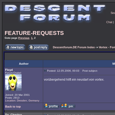
Se
Chat
|
FEATURE-REQUESTS
Goto page
Previous
1
,
2
Descentforum.DE Forum Index
->
Vortex - Fo
Author
M
Floyd
Posted: 12.05.2006, 00:03
Post subject:
Forum-Orakel
vorübergehend hilft ein neustart von vortex.
Joined: 20 Mar 2001
Posts: 2913
Location: Dresden, Germany
Back to top
Do_Checkor