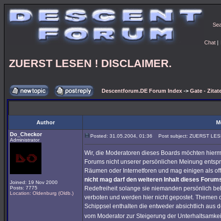
Se
Chat
|
ZUERST LESEN ! DISCLAIMER.
Descentforum.DE Forum Index
->
Gate - Zitat
Author
M
Do_Checkor
Posted: 31.05.2004, 01:36
Post subject: ZUERST LES
Administrator
Wir, die Moderatoren dieses Boards möchten hiermi
Forums nicht unserer persönlichen Meinung entspr
Räumen oder Internetforen und mag einigen als of
nicht mag darf den weiteren Inhalt dieses Forums
Joined: 19 Nov 2000
Posts: 7775
Redefreiheit solange sie niemanden persönlich bel
Location: Oldenburg (Oldb.)
verboten und werden hier nicht gepostet. Themen 
Schippsel enthalten die entweder absichtlich au
vom Moderator zur Steigerung der Unterhaltsamkei