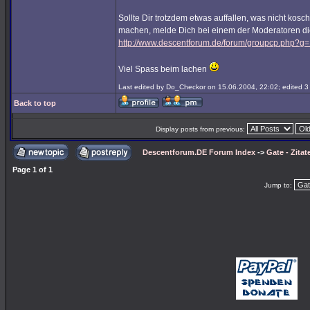
Sollte Dir trotzdem etwas auffallen, was nicht kosch
machen, melde Dich bei einem der Moderatoren d
http://www.descentforum.de/forum/groupcp.php?g
Viel Spass beim lachen
Last edited by Do_Checkor on 15.06.2004, 22:02; edited 3 t
Back to top
Display posts from previous:
Descentforum.DE Forum Index
->
Gate - Zitat
Page
1
of
1
Jump to: