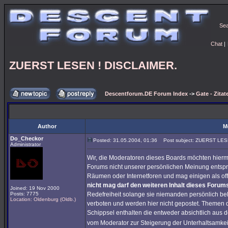
Se
Chat
|
ZUERST LESEN ! DISCLAIMER.
Descentforum.DE Forum Index
->
Gate - Zitat
Author
M
Do_Checkor
Posted: 31.05.2004, 01:36
Post subject: ZUERST LES
Administrator
Wir, die Moderatoren dieses Boards möchten hiermi
Forums nicht unserer persönlichen Meinung entspr
Räumen oder Internetforen und mag einigen als of
nicht mag darf den weiteren Inhalt dieses Forums
Joined: 19 Nov 2000
Posts: 7775
Redefreiheit solange sie niemanden persönlich bel
Location: Oldenburg (Oldb.)
verboten und werden hier nicht gepostet. Themen 
Schippsel enthalten die entweder absichtlich au
vom Moderator zur Steigerung der Unterhaltsamkei