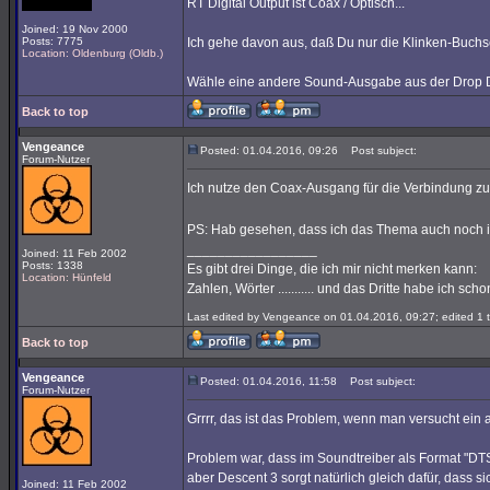
RT Digital Output ist Coax / Optisch...
Joined: 19 Nov 2000
Posts: 7775
Ich gehe davon aus, daß Du nur die Klinken-Buchs
Location: Oldenburg (Oldb.)
Wähle eine andere Sound-Ausgabe aus der Drop Down
Back to top
Vengeance
Posted: 01.04.2016, 09:26
Post subject:
Forum-Nutzer
Ich nutze den Coax-Ausgang für die Verbindung zu 
PS: Hab gesehen, dass ich das Thema auch noch in 
_________________
Joined: 11 Feb 2002
Posts: 1338
Es gibt drei Dinge, die ich mir nicht merken kann:
Location: Hünfeld
Zahlen, Wörter ........... und das Dritte habe ich sc
Last edited by Vengeance on 01.04.2016, 09:27; edited 1 ti
Back to top
Vengeance
Posted: 01.04.2016, 11:58
Post subject:
Forum-Nutzer
Grrrr, das ist das Problem, wenn man versucht ein
Problem war, dass im Soundtreiber als Format "DTS-
aber Descent 3 sorgt natürlich gleich dafür, dass
Joined: 11 Feb 2002