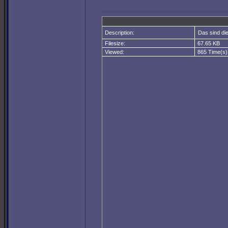
Description:
Das sind die
Filesize:
67.65 KB
Viewed:
865 Time(s)