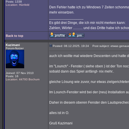
Posts: 1338
Location: Hünfeld
Den Fehler hatte ich zu Windows 7 Zeiten schonmal
mehr einsetzen.
_________________
Es gibt drei Dinge, die ich mir nicht merken kann:
Zahlen, Wörter ........... und das Dritte habe ich sc
Back to top
Kazimani
Posted: 08.12.2025, 19:24
Post subject: etwas genaue
Forum-Nutzer
auch ich wollte mal wiedere Descenten und hatte 
im "Lounch" - Fenster ( siehe oben ) ist der Ton noc
sobald dann das Spiel anfängt- nix mehr..
Joined: 07 Nov 2010
Posts: 16
Location: 44793 Bochum
gleiche Lösung wie zuvor, nur etwas zielgerichteter
Im Lounch-Fenster wird bei der (neu) Installation
Daher in diesem oberen Fenster den Lautspreche
alles ist in O.
Gruß Kazimani
_________________