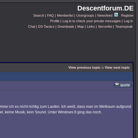
Descentforum.DE
Search
|
FAQ
|
Memberlist
|
Usergroups
|
Newsfeed
Register
Profile
|
Log in to check your private messages
|
Log in
Chat
|
D3-Tactics
|
Downloads
|
Map
|
Links
|
Serverlist
|
Teamspeak
View previous topic
::
View next topic
mme ich es nicht richtig zum Laufen. Ich weiß, dass man im Weltraum aufgrund
iel, keine Musik, kein Sound. Unter Windows 8 ging das noch.