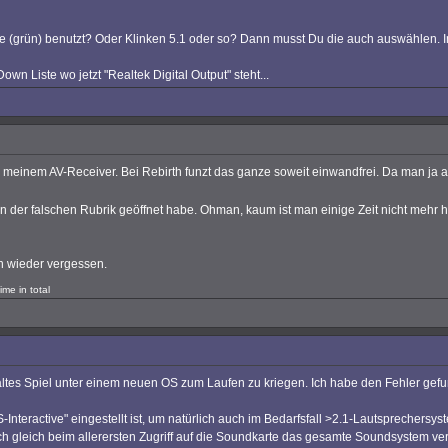
e (grün) benutzt? Oder Klinken 5.1 oder so? Dann musst Du die auch auswählen. Im
 Liste wo jetzt "Realtek Digital Output" steht...
meinem AV-Receiver. Bei Rebirth funzt das ganze soweit einwandfrei. Da man ja a
der falschen Rubrik geöffnet habe. Ohman, kaum ist man einige Zeit nicht mehr h
hon wieder vergessen.
me in total
 altes Spiel unter einem neuen OS zum Laufen zu kriegen. Ich habe den Fehler gef
Interactive" eingestellt ist, um natürlich auch im Bedarfsfall >2.1-Lautsprechers
 sich gleich beim allerersten Zugriff auf die Soundkarte das gesamte Soundsystem