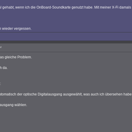
 gehabt, wenn ich die OnBoard-Soundkarte genutzt habe. Mit meiner X-Fi damals h
hon wieder vergessen.
r
das gleiche Problem.
h da.
:
 automatisch der optische Digitalausgang ausgewählt, was auch ich übersehen habe
rausgang wählen.