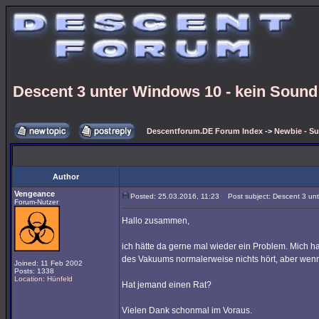
Descent 3 unter Windows 10 - kein Sound
Descentforum.DE Forum Index
->
Newbie - Su
Author
Vengeance
Posted: 25.03.2016, 11:23
Post subject: Descent 3 unt
Forum-Nutzer
Hallo zusammen,
ich hätte da gerne mal wieder ein Problem. Mich h
des Vakuums normalerweise nichts hört, aber wenn 
Joined: 11 Feb 2002
Posts: 1338
Location: Hünfeld
Hat jemand einen Rat?
Vielen Dank schonmal im Voraus.