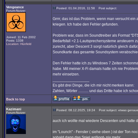
Vengeance
Posted: 01.04.2016, 11:58
Post subject:
Forum-Nutzer
Grrrr, das ist das Problem, wenn man versucht ein
kriegen. Ich habe den Fehler gefunden.
Problem war, dass im Soundtreiber als Format "DTS-I
Joined: 11 Feb 2002
Posts: 1338
Bedarfsfall >2.1-Lautsprechersysteme ansteuern z
Location: Hünfeld
zurecht, aber Descent 3 sorgt natürlich gleich dafür,
Soundkarte das gesamte Soundsystem verabschied
Den Fehler hatte ich zu Windows 7 Zeiten schonm
habe. Mit meiner X-Fi damals hatte ich nie Problem
mehr einsetzen.
_________________
Es gibt drei Dinge, die ich mir nicht merken kann:
Zahlen, Wörter ........... und das Dritte habe ich sc
Back to top
Kazimani
Posted: 08.12.2025, 19:24
Post subject: etwas genaue
Forum-Nutzer
auch ich wollte mal wiedere Descenten und hatte 
im "Lounch" - Fenster ( siehe oben ) ist der Ton noc
sobald dann das Spiel anfängt- nix mehr..