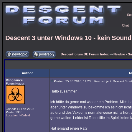
Se
Chat
|
Descent 3 unter Windows 10 - kein Sound
Descentforum.DE Forum Index
->
Newbie - Su
Author
M
Vengeance
Posted: 25.03.2016, 11:23
Post subject: Descent 3 unt
Forum-Nutzer
Hallo zusammen,
ich hätte da gerne mal wieder ein Problem. Mich ha
aber unter Windows 10 bekomme ich es nicht richt
Joined: 11 Feb 2002
Posts: 1338
aufgrund des Vakuums normalerweise nichts hört, 
Location: Hünfeld
gerne wollen. Leider ist Totenstille im Spiel, kein
Hat jemand einen Rat?