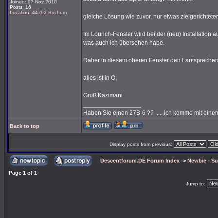
Joined: 07 Nov 2010
Posts: 16
Location: 44793 Bochum
gleiche Lösung wie zuvor, nur etwas zielgerichteter
Im Lounch-Fenster wird bei der (neu) Installation 
was auch ich übersehen habe.
Daher in diesem oberen Fenster den Lautspreche
alles ist in O.
Gruß Kazimani
_________________
Haben Sie einen 27B-6 ?? ..... ich komme mit eine
Back to top
Display posts from previous:
Descentforum.DE Forum Index
->
Newbie - Su
Page
1
of
1
Jump to: