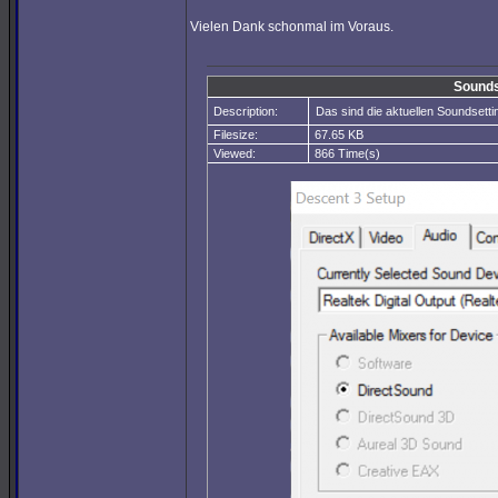
Vielen Dank schonmal im Voraus.
Sounds
Description:
Das sind die aktuellen Soundsetti
Filesize:
67.65 KB
Viewed:
866 Time(s)