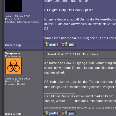
Sorry... Übersehen das Thema!
RT Digital Output ist Coax / Optisch...
Joined: 19 Nov 2000
Posts: 7775
Ich gehe davon aus, daß Du nur die Klinken-Buchs
Location: Oldenburg (Oldb.)
musst Du die auch auswählen. Im Zweifelsfalle "D
D3.
Wähle eine andere Sound-Ausgabe aus der Drop Down
Back to top
Vengeance
Posted: 01.04.2016, 09:26
Post subject:
Forum-Nutzer
Ich nutze den Coax-Ausgang für die Verbindung zu
soweit einwandfrei. Da man ja auch nur DirectSou
nachinstalliert.
Joined: 11 Feb 2002
Posts: 1338
PS: Hab gesehen, dass ich das Thema auch noch in
Location: Hünfeld
man einige Zeit nicht mehr hier gewesen, vergisst 
_________________
Es gibt drei Dinge, die ich mir nicht merken kann:
Zahlen, Wörter ........... und das Dritte habe ich sc
Last edited by Vengeance on 01.04.2016, 09:27; edited 1 ti
Back to top