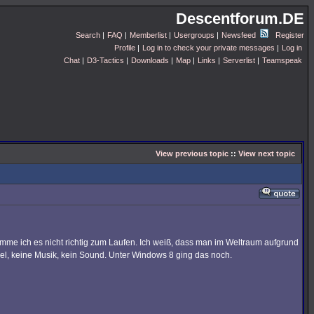
Descentforum.DE
Search
|
FAQ
|
Memberlist
|
Usergroups
|
Newsfeed
Register
Profile
|
Log in to check your private messages
|
Log in
Chat
|
D3-Tactics
|
Downloads
|
Map
|
Links
|
Serverlist
|
Teamspeak
View previous topic
::
View next topic
mme ich es nicht richtig zum Laufen. Ich weiß, dass man im Weltraum aufgrund
iel, keine Musik, kein Sound. Unter Windows 8 ging das noch.