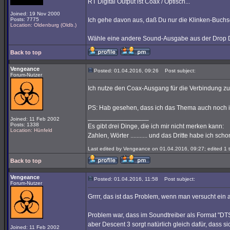
RT Digital Output ist Coax / Optisch...
Joined: 19 Nov 2000
Posts: 7775
Ich gehe davon aus, daß Du nur die Klinken-Buchs
Location: Oldenburg (Oldb.)
Wähle eine andere Sound-Ausgabe aus der Drop Down
Back to top
Vengeance
Posted: 01.04.2016, 09:26
Post subject:
Forum-Nutzer
Ich nutze den Coax-Ausgang für die Verbindung zu 
PS: Hab gesehen, dass ich das Thema auch noch in 
_________________
Joined: 11 Feb 2002
Posts: 1338
Es gibt drei Dinge, die ich mir nicht merken kann:
Location: Hünfeld
Zahlen, Wörter ........... und das Dritte habe ich sc
Last edited by Vengeance on 01.04.2016, 09:27; edited 1 ti
Back to top
Vengeance
Posted: 01.04.2016, 11:58
Post subject:
Forum-Nutzer
Grrrr, das ist das Problem, wenn man versucht ein
Problem war, dass im Soundtreiber als Format "DTS-
aber Descent 3 sorgt natürlich gleich dafür, dass
Joined: 11 Feb 2002