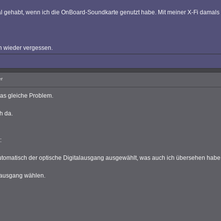
 gehabt, wenn ich die OnBoard-Soundkarte genutzt habe. Mit meiner X-Fi damals h
hon wieder vergessen.
r
das gleiche Problem.
h da.
:
 automatisch der optische Digitalausgang ausgewählt, was auch ich übersehen habe
rausgang wählen.