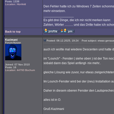
Posts: 1338
Location: Hünfeld
Den Fehler hatte ich zu Windows 7 Zeiten schonmal
mehr einsetzen.
_________________
Es gibt drei Dinge, die ich mir nicht merken kann:
Zahlen, Wörter ........... und das Dritte habe ich sc
Back to top
Kazimani
Posted: 08.12.2025, 19:24
Post subject: etwas genaue
Forum-Nutzer
auch ich wollte mal wiedere Descenten und hatte 
im "Lounch" - Fenster ( siehe oben ) ist der Ton noc
sobald dann das Spiel anfängt- nix mehr..
Joined: 07 Nov 2010
Posts: 16
Location: 44793 Bochum
gleiche Lösung wie zuvor, nur etwas zielgerichteter
Im Lounch-Fenster wird bei der (neu) Installation
Daher in diesem oberen Fenster den Lautspreche
alles ist in O.
Gruß Kazimani
_________________