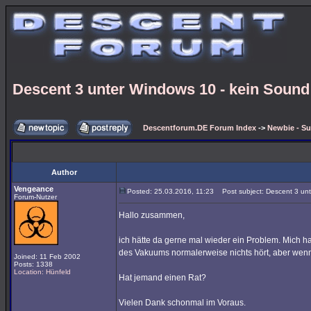
Descent 3 unter Windows 10 - kein Sound
Descentforum.DE Forum Index
->
Newbie - Su
Author
Vengeance
Posted: 25.03.2016, 11:23
Post subject: Descent 3 unt
Forum-Nutzer
Hallo zusammen,
ich hätte da gerne mal wieder ein Problem. Mich h
des Vakuums normalerweise nichts hört, aber wenn 
Joined: 11 Feb 2002
Posts: 1338
Location: Hünfeld
Hat jemand einen Rat?
Vielen Dank schonmal im Voraus.