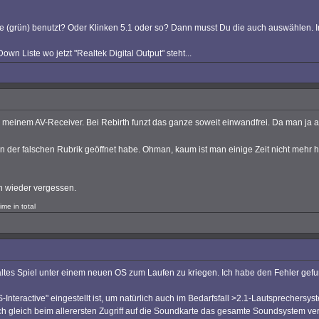
e (grün) benutzt? Oder Klinken 5.1 oder so? Dann musst Du die auch auswählen. Im
 Liste wo jetzt "Realtek Digital Output" steht...
meinem AV-Receiver. Bei Rebirth funzt das ganze soweit einwandfrei. Da man ja a
der falschen Rubrik geöffnet habe. Ohman, kaum ist man einige Zeit nicht mehr h
hon wieder vergessen.
me in total
 altes Spiel unter einem neuen OS zum Laufen zu kriegen. Ich habe den Fehler gef
Interactive" eingestellt ist, um natürlich auch im Bedarfsfall >2.1-Lautsprechers
 sich gleich beim allerersten Zugriff auf die Soundkarte das gesamte Soundsystem