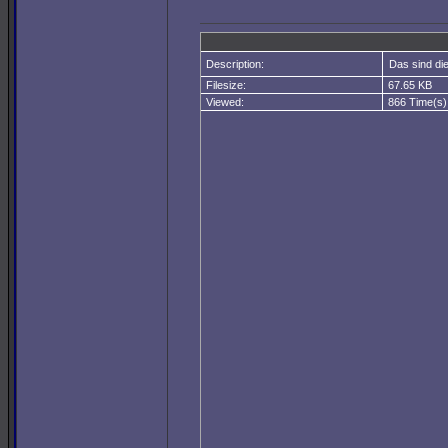
Description:
Das sind die
Filesize:
67.65 KB
Viewed:
866 Time(s)