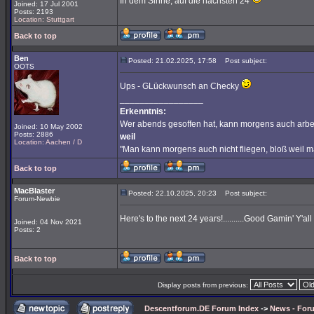
In dem Sinne, auf die nächsten 24
Joined: 17 Jul 2001
Posts: 2193
Location: Stuttgart
Back to top
Ben
Posted: 21.02.2025, 17:58
Post subject:
OOTS
Ups - GLückwunsch an Checky
_________________
Erkenntnis:
Wer abends gesoffen hat, kann morgens auch arbe
Joined: 10 May 2002
Posts: 2886
weil
Location: Aachen / D
"Man kann morgens auch nicht fliegen, bloß weil 
Back to top
MacBlaster
Posted: 22.10.2025, 20:23
Post subject:
Forum-Newbie
Here's to the next 24 years!..........Good Gamin' Y'all 
Joined: 04 Nov 2021
Posts: 2
Back to top
Display posts from previous:
Descentforum.DE Forum Index
->
News - For