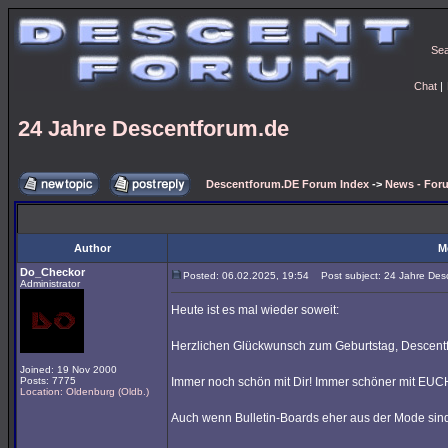
Se
Chat
|
24 Jahre Descentforum.de
Descentforum.DE Forum Index
->
News - For
Author
M
Do_Checkor
Posted: 06.02.2025, 19:54
Post subject: 24 Jahre Des
Administrator
Heute ist es mal wieder soweit:
Herzlichen Glückwunsch zum Geburtstag, Descent
Joined: 19 Nov 2000
Posts: 7775
Immer noch schön mit Dir! Immer schöner mit EUC
Location: Oldenburg (Oldb.)
Auch wenn Bulletin-Boards eher aus der Mode sind,