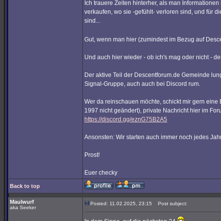
Ich trauere Zeiten hinterher, als man Informationen
verkaufen, wo sie -gefühlt- verloren sind, und für 
sind...
Gut, wenn man hier (zumindest im Bezug auf Descen
Und auch hier wieder - ob ich's mag oder nicht - de
Der aktive Teil der Descentforum.de Gemeinde lun
Signal-Gruppe, auch auch bei Discord rum.
Wer da reinschauen möchte, schickt mir gern eine
1997 nicht geändert), private Nachricht hier im Fo
https://discord.gg/eznG75B2A5
Ansonsten: Wir starten auch immer noch jedes Jahr
Prost!
Euer checky
Back to top
Maulwurf
Posted: 11.02.2025, 23:15
Post subject:
aka Seeker