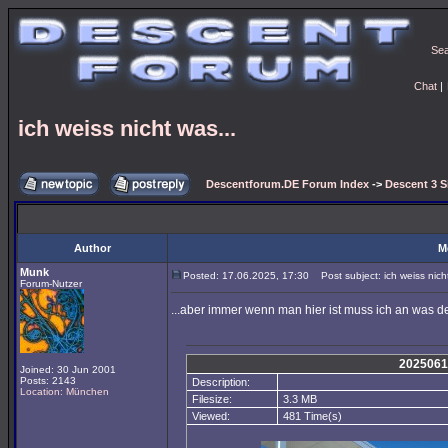
Se
Chat
|
ich weiss nicht was...
Descentforum.DE Forum Index
->
Descent 3 S
Author
M
Munk
Posted: 17.06.2025, 17:30
Post subject: ich weiss nicht
Forum-Nutzer
...aber immer wenn man hier ist muss ich an was 
2025061
Joined: 30 Jun 2001
Posts: 2143
Description:
Location: München
Filesize:
3.3 MB
Viewed:
481 Time(s)