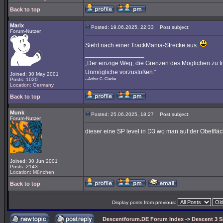
Back to top
Marix
Posted: 19.06.2025, 22:33
Post subject:
Forum-Nutzer
Sieht nach einer TrackMania-Strecke aus.
_________________
„Der einzige Weg, die Grenzen des Möglichen zu fin
Unmögliche vorzustoßen.“
Joined: 30 May 2001
Posts: 1020
--Arthur C. Clarke
Location: Germany
Back to top
Munk
Posted: 25.06.2025, 18:27
Post subject:
Forum-Nutzer
dieser eine SP level in D3 wo man auf der Obetflä
Joined: 30 Jun 2001
Posts: 2143
Location: München
Back to top
Display posts from previous:
Descentforum.DE Forum Index
->
Descent 3 S