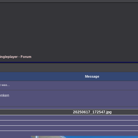
ingleplayer - Forum
Message
 was...
denken
20250617_172547.jpg