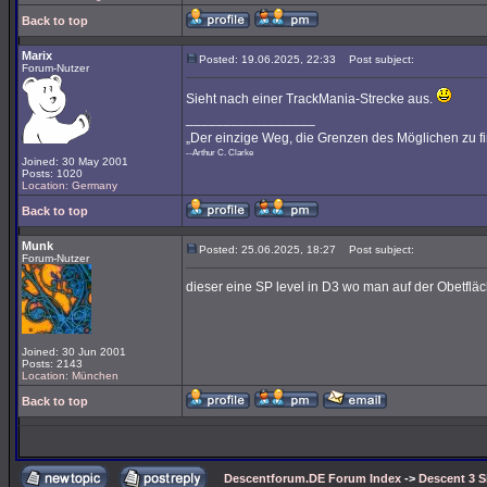
Back to top
Marix
Posted: 19.06.2025, 22:33
Post subject:
Forum-Nutzer
Sieht nach einer TrackMania-Strecke aus.
_________________
„Der einzige Weg, die Grenzen des Möglichen zu fi
--Arthur C. Clarke
Joined: 30 May 2001
Posts: 1020
Location: Germany
Back to top
Munk
Posted: 25.06.2025, 18:27
Post subject:
Forum-Nutzer
dieser eine SP level in D3 wo man auf der Obetflä
Joined: 30 Jun 2001
Posts: 2143
Location: München
Back to top
Descentforum.DE Forum Index
->
Descent 3 S