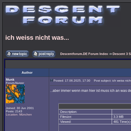
ich weiss nicht was...
Descentforum.DE Forum Index
->
Descent 3 S
Author
Munk
Posted: 17.06.2025, 17:30
Post subject: ich weiss nicht
Forum-Nutzer
...aber immer wenn man hier ist muss ich an was 
Joined: 30 Jun 2001
Posts: 2143
Description:
Location: München
Filesize:
3.3 MB
Viewed:
481 Time(s)