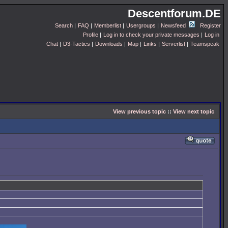
Descentforum.DE
Search
|
FAQ
|
Memberlist
|
Usergroups
|
Newsfeed
Register
Profile
|
Log in to check your private messages
|
Log in
Chat
|
D3-Tactics
|
Downloads
|
Map
|
Links
|
Serverlist
|
Teamspeak
View previous topic
::
View next topic