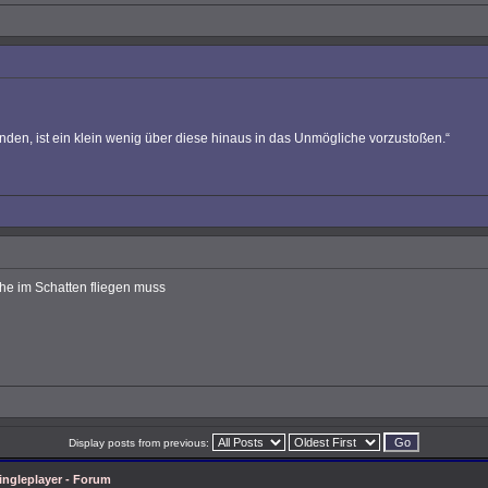
nden, ist ein klein wenig über diese hinaus in das Unmögliche vorzustoßen.“
che im Schatten fliegen muss
Display posts from previous:
ingleplayer - Forum