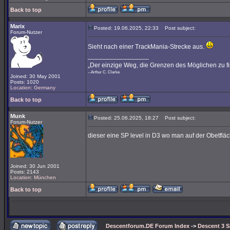
Back to top
Marix
Posted: 19.06.2025, 22:33
Post subject:
Forum-Nutzer
Sieht nach einer TrackMania-Strecke aus.
_________________
„Der einzige Weg, die Grenzen des Möglichen zu fi
--Arthur C. Clarke
Joined: 30 May 2001
Posts: 1020
Location: Germany
Back to top
Munk
Posted: 25.06.2025, 18:27
Post subject:
Forum-Nutzer
dieser eine SP level in D3 wo man auf der Obetflä
Joined: 30 Jun 2001
Posts: 2143
Location: München
Back to top
Descentforum.DE Forum Index
->
Descent 3 S