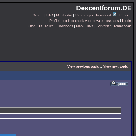
Descentforum.DE
Search
|
FAQ
|
Memberlist
|
Usergroups
|
Newsfeed
Register
Profile
|
Log in to check your private messages
|
Log in
Chat
|
D3-Tactics
|
Downloads
|
Map
|
Links
|
Serverlist
|
Teamspeak
View previous topic
::
View next topic