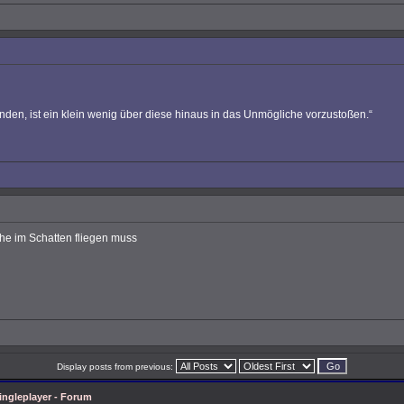
nden, ist ein klein wenig über diese hinaus in das Unmögliche vorzustoßen.“
che im Schatten fliegen muss
Display posts from previous:
ingleplayer - Forum