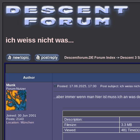
ich weiss nicht was...
Descentforum.DE Forum Index
->
Descent 3 S
Author
Munk
Posted: 17.06.2025, 17:30
Post subject: ich weiss nicht
Forum-Nutzer
...aber immer wenn man hier ist muss ich an was 
Joined: 30 Jun 2001
Posts: 2143
Description:
Location: München
Filesize:
3.3 MB
Viewed:
481 Time(s)