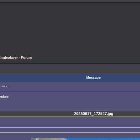
ingleplayer - Forum
Message
 was...
denken
20250617_172547.jpg