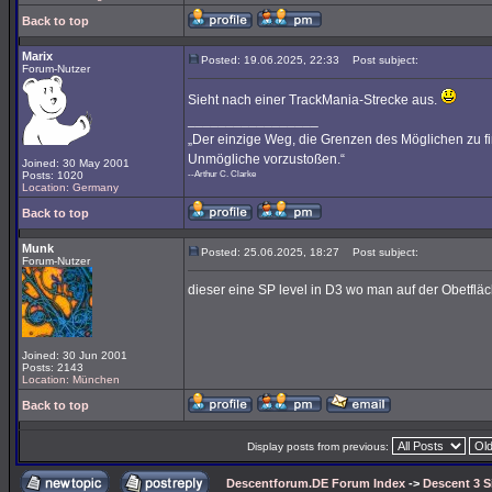
Back to top
Marix
Posted: 19.06.2025, 22:33
Post subject:
Forum-Nutzer
Sieht nach einer TrackMania-Strecke aus.
_________________
„Der einzige Weg, die Grenzen des Möglichen zu fin
Unmögliche vorzustoßen.“
Joined: 30 May 2001
Posts: 1020
--Arthur C. Clarke
Location: Germany
Back to top
Munk
Posted: 25.06.2025, 18:27
Post subject:
Forum-Nutzer
dieser eine SP level in D3 wo man auf der Obetflä
Joined: 30 Jun 2001
Posts: 2143
Location: München
Back to top
Display posts from previous:
Descentforum.DE Forum Index
->
Descent 3 S