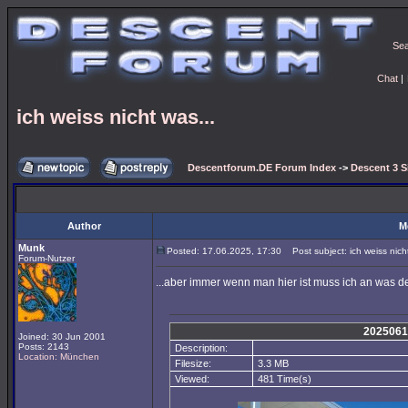
Se
Chat
|
ich weiss nicht was...
Descentforum.DE Forum Index
->
Descent 3 S
Author
M
Munk
Posted: 17.06.2025, 17:30
Post subject: ich weiss nicht
Forum-Nutzer
...aber immer wenn man hier ist muss ich an was 
2025061
Joined: 30 Jun 2001
Posts: 2143
Description:
Location: München
Filesize:
3.3 MB
Viewed:
481 Time(s)