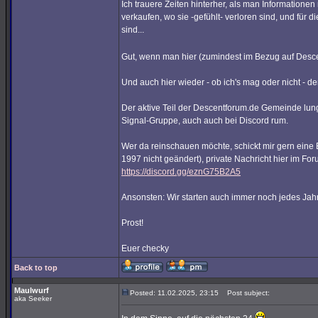
Ich trauere Zeiten hinterher, als man Informationen
verkaufen, wo sie -gefühlt- verloren sind, und für 
sind...
Gut, wenn man hier (zumindest im Bezug auf Descen
Und auch hier wieder - ob ich's mag oder nicht - de
Der aktive Teil der Descentforum.de Gemeinde lun
Signal-Gruppe, auch auch bei Discord rum.
Wer da reinschauen möchte, schickt mir gern eine
1997 nicht geändert), private Nachricht hier im Fo
https://discord.gg/eznG75B2A5
Ansonsten: Wir starten auch immer noch jedes Jahr
Prost!
Euer checky
Back to top
Maulwurf
Posted: 11.02.2025, 23:15
Post subject:
aka Seeker