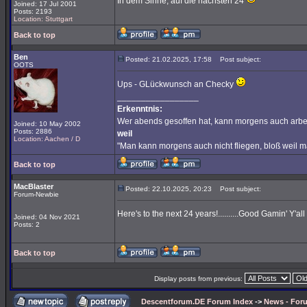
In dem Sinne, auf die nächsten 24
Joined: 17 Jul 2001
Posts: 2193
Location: Stuttgart
Back to top
Ben
Posted: 21.02.2025, 17:58
Post subject:
OOTS
Ups - GLückwunsch an Checky
_________________
Erkenntnis:
Wer abends gesoffen hat, kann morgens auch arbe
Joined: 10 May 2002
Posts: 2886
weil
Location: Aachen / D
"Man kann morgens auch nicht fliegen, bloß weil 
Back to top
MacBlaster
Posted: 22.10.2025, 20:23
Post subject:
Forum-Newbie
Here's to the next 24 years!..........Good Gamin' Y'all 
Joined: 04 Nov 2021
Posts: 2
Back to top
Display posts from previous:
Descentforum.DE Forum Index
->
News - For