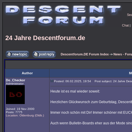
Se
Chat
|
24 Jahre Descentforum.de
Descentforum.DE Forum Index
->
News - For
Author
M
Do_Checkor
Posted: 06.02.2025, 19:54
Post subject: 24 Jahre Des
Administrator
Heute ist es mal wieder soweit:
Herzlichen Glückwunsch zum Geburtstag, Descent
Joined: 19 Nov 2000
Posts: 7775
Immer noch schön mit Dir! Immer schöner mit EUC
Location: Oldenburg (Oldb.)
Auch wenn Bulletin-Boards eher aus der Mode sind,