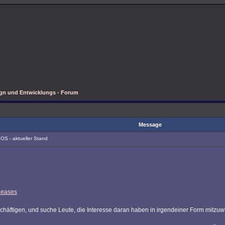
ign und Entwicklungs - Forum
Message
OS - aktueller Stand
leases
häftigen, und suche Leute, die Interesse daran haben in irgendeiner Form mitzuw