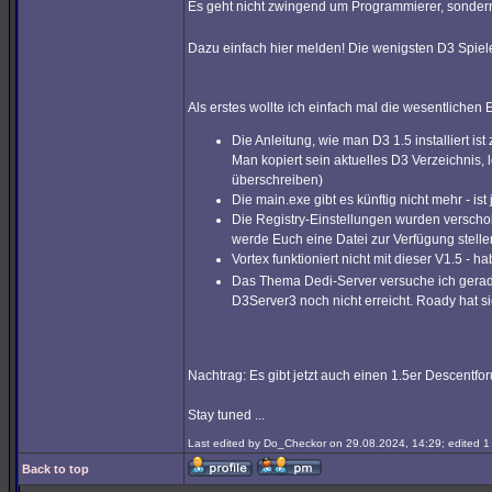
Es geht nicht zwingend um Programmierer, sondern 
Dazu einfach hier melden! Die wenigsten D3 Spiele
Als erstes wollte ich einfach mal die wesentliche
Die Anleitung, wie man D3 1.5 installiert ist
Man kopiert sein aktuelles D3 Verzeichnis, 
überschreiben)
Die main.exe gibt es künftig nicht mehr - i
Die Registry-Einstellungen wurden verscho
werde Euch eine Datei zur Verfügung stelle
Vortex funktioniert nicht mit dieser V1.5 -
Das Thema Dedi-Server versuche ich gerade
D3Server3 noch nicht erreicht. Roady hat s
Nachtrag: Es gibt jetzt auch einen 1.5er Descent
Stay tuned ...
Last edited by Do_Checkor on 29.08.2024, 14:29; edited 1 t
Back to top