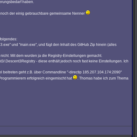
derungsbedarf haben.
lich noch der einig gebrauchbare gemeinsame Nenner
 folgendes:
3.exe" und "main.exe", und fügt den Inhalt des GitHub Zip hinein (alles
t nicht. Mit dem wurden ja die Registry-Einstellungen gemacht.
Descent3Registry - diese enthält jedoch noch fast keine Einstellungen. Ich
piel beitreten geht z.B. über Commandline "-directip 185.207.104.174:2090"
 Programmierern erfolgreich eingemischt hat
. Thomas habe ich zum Thema