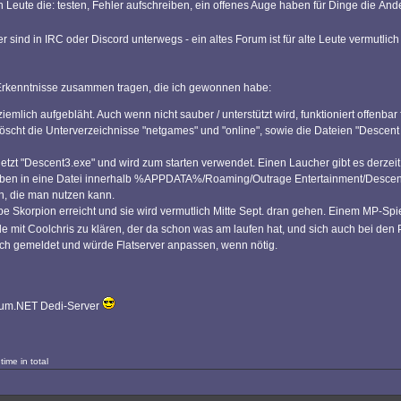
Leute die: testen, Fehler aufschreiben, ein offenes Auge haben für Dinge die Än
r sind in IRC oder Discord unterwegs - ein altes Forum ist für alte Leute vermut
n Erkenntnisse zusammen tragen, die ich gewonnen habe:
 ziemlich aufgebläht. Auch wenn nicht sauber / unterstützt wird, funktioniert offenbar
löscht die Unterverzeichnisse "netgames" und "online", sowie die Dateien "Descent 
st jetzt "Descent3.exe" und wird zum starten verwendet. Einen Laucher gibt es derzei
ben in eine Datei innerhalb %APPDATA%/Roaming/Outrage Entertainment/Descent3/.
n, die man nutzen kann.
 habe Skorpion erreicht und sie wird vermutlich Mitte Sept. dran gehen. Einem MP-S
 mit Coolchris zu klären, der da schon was am laufen hat, und sich auch bei den
ich gemeldet und würde Flatserver anpassen, wenn nötig.
forum.NET Dedi-Server
ime in total