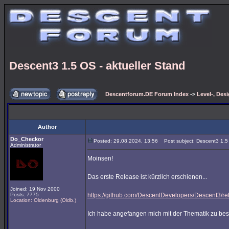
Descent3 1.5 OS - aktueller Stand
Descentforum.DE Forum Index
->
Level-, Des
Author
Do_Checkor
Posted: 29.08.2024, 13:56
Post subject: Descent3 1.5 
Administrator
Moinsen!
Das erste Release ist kürzlich erschienen...
Joined: 19 Nov 2000
Posts: 7775
https://github.com/DescentDevelopers/Descent3/re
Location: Oldenburg (Oldb.)
Ich habe angefangen mich mit der Thematik zu besc