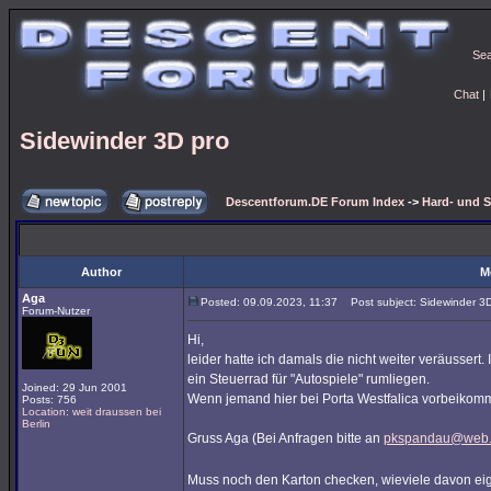
Se
Chat
|
Sidewinder 3D pro
Descentforum.DE Forum Index
->
Hard- und 
Author
M
Aga
Posted: 09.09.2023, 11:37
Post subject: Sidewinder 3D
Forum-Nutzer
Hi,
leider hatte ich damals die nicht weiter veräussert
ein Steuerrad für "Autospiele" rumliegen.
Joined: 29 Jun 2001
Wenn jemand hier bei Porta Westfalica vorbeikomm
Posts: 756
Location: weit draussen bei
Berlin
Gruss Aga (Bei Anfragen bitte an
pkspandau@web
Muss noch den Karton checken, wieviele davon eig