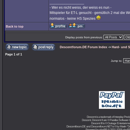
_________________
- Wer es nicht weiss, der weiss es nun -
Mitspieler für ET-L gesucht - gemütlich 2 mal die W
normalos - keine HS Spezies
Back to top
Display posts from previous:
Descentforum.DE Forum Index
->
Hard- und 
Page
1
of
1
Jump to:
Descent is a trademark of
Interplay Prod
Descent, Descent II are ©
Parallax Software 
Descent III is ©
Outrage Entertainme
Descentforum.DE and Descentforum.NET is © by
Martin "
Powered by
phpBB
© 2001-2008 phpB