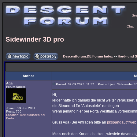
Se
Chat
|
Sidewinder 3D pro
Descentforum.DE Forum Index
->
Hard- und 
Author
M
Aga
Posted: 09.09.2023, 11:37
Post subject: Sidewinder 3D
Forum-Nutzer
Hi,
leider hatte ich damals die nicht weiter veräussert
ein Steuerrad für "Autospiele" rumliegen.
Joined: 29 Jun 2001
Wenn jemand hier bei Porta Westfalica vorbeikomm
Posts: 756
Location: weit draussen bei
Berlin
Gruss Aga (Bei Anfragen bitte an
pkspandau@web
Muss noch den Karton checken, wieviele davon eig