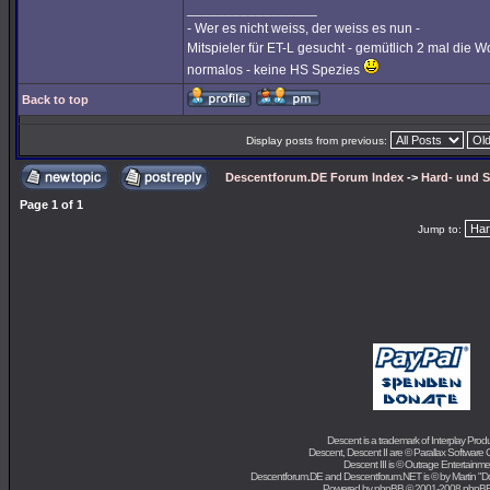
_________________
- Wer es nicht weiss, der weiss es nun -
Mitspieler für ET-L gesucht - gemütlich 2 mal die W
normalos - keine HS Spezies
Back to top
Display posts from previous:
Descentforum.DE Forum Index
->
Hard- und 
Page
1
of
1
Jump to:
Descent is a trademark of
Interplay Prod
Descent, Descent II are ©
Parallax Software 
Descent III is ©
Outrage Entertainme
Descentforum.DE and Descentforum.NET is © by
Martin "
Powered by
phpBB
© 2001-2008 phpB