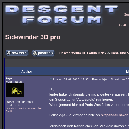
Se
Chat
|
Sidewinder 3D pro
Descentforum.DE Forum Index
->
Hard- und 
Author
M
Aga
Posted: 09.09.2023, 11:37
Post subject: Sidewinder 3D
Forum-Nutzer
Hi,
leider hatte ich damals die nicht weiter veräussert
ein Steuerrad für "Autospiele" rumliegen.
Joined: 29 Jun 2001
Wenn jemand hier bei Porta Westfalica vorbeikomm
Posts: 756
Location: weit draussen bei
Berlin
Gruss Aga (Bei Anfragen bitte an
pkspandau@web
Muss noch den Karton checken, wieviele davon eig