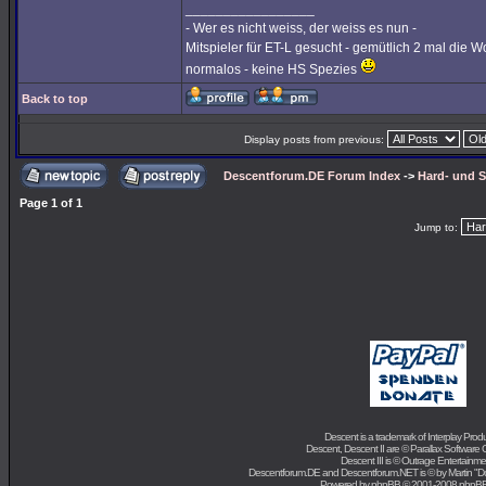
_________________
- Wer es nicht weiss, der weiss es nun -
Mitspieler für ET-L gesucht - gemütlich 2 mal die W
normalos - keine HS Spezies
Back to top
Display posts from previous:
Descentforum.DE Forum Index
->
Hard- und 
Page
1
of
1
Jump to:
Descent is a trademark of
Interplay Prod
Descent, Descent II are ©
Parallax Software 
Descent III is ©
Outrage Entertainme
Descentforum.DE and Descentforum.NET is © by
Martin "
Powered by
phpBB
© 2001-2008 phpB