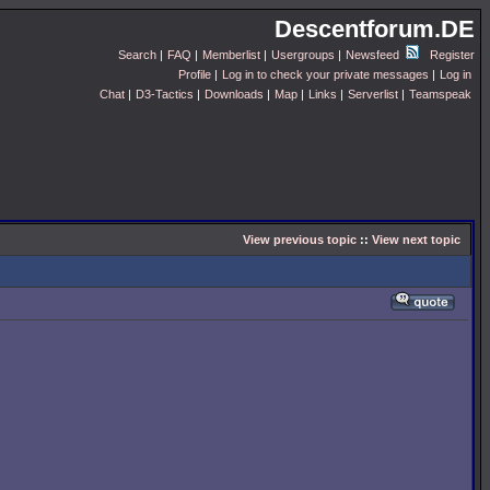
Descentforum.DE
Search
|
FAQ
|
Memberlist
|
Usergroups
|
Newsfeed
Register
Profile
|
Log in to check your private messages
|
Log in
Chat
|
D3-Tactics
|
Downloads
|
Map
|
Links
|
Serverlist
|
Teamspeak
View previous topic
::
View next topic