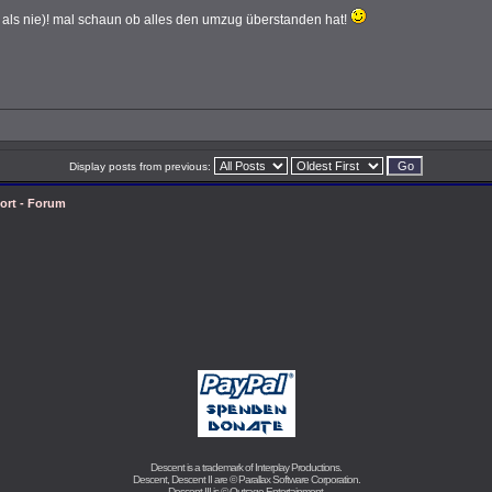
ät als nie)! mal schaun ob alles den umzug überstanden hat!
Display posts from previous:
ort - Forum
Descent is a trademark of
Interplay Productions
.
Descent, Descent II are ©
Parallax Software Corporation
.
Descent III is ©
Outrage Entertainment
.