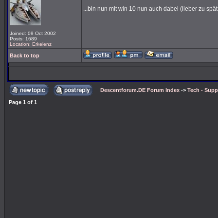
...bin nun mit win 10 nun auch dabei (lieber zu sp
Joined: 09 Oct 2002
Posts: 1689
Location: Erkelenz
Back to top
Descentforum.DE Forum Index
->
Tech - Supp
Page
1
of
1