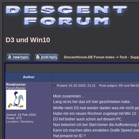
D3 und Win10
Descentforum.DE Forum Index
->
Tech - Supp
Author
Roadrunner
Posted: 01.02.2020, 21:11
Post subject: D3 und Win1
Forum-Nutzer
Moin zusammen ...
Lang ist es her das ich hier geschrieben habe .
Wollte mein D3 mal wieder starten was mir nicht ge
Habe mir ein neuen Rechner zugelegt mit Win 10 .
Joined: 24 Feb 2001
Posts: 475
D3 lief bisher auch schon auf diesem PC .
Location: Germany
Nun bekomm ich bei Start immer die Aufforderung S
Kann ich machen alles einstellen Grafik Speed us
Hat jemand ne ID ?