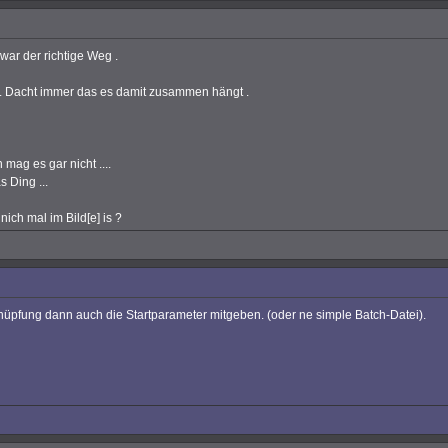
 war der richtige Weg .
 . Dacht immer das es damit zusammen hängt .
mag es gar nicht ....
s Ding ...
ch mal im Bild[e] is ?
knüpfung dann auch die Startparameter mitgeben. (oder ne simple Batch-Datei).