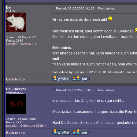
Ben
Posted: 02.02.2020, 01:12
Post subject:
OOTS
Hi - schön dass es dich noch gibt
Nöö weiß ich nicht, aber komm doch zu Overload
Man könnte dort einen guten Levelbauer brauchen.
Joined: 10 May 2002
Posts: 2886
_________________
Location: Aachen / D
Erkenntnis:
Wer abends gesoffen hat, kann morgens auch arbe
weil
"Man kann morgens auch nicht fliegen, bloß weil 
Last edited by Ben on 02.02.2020, 01:14; edited 1 time in t
Back to top
Do_Checkor
Posted: 02.02.2020, 16:05
Post subject:
Administrator
Interessant - das Ding kenne ich gar nicht...
Muss ja damit zusammen hängen, dass die Reg-Eint
Joined: 19 Nov 2000
Posts: 7775
Hast Du Descent3.exe als Aministrator gestartet (rec
Location: Oldenburg (Oldb.)
Back to top