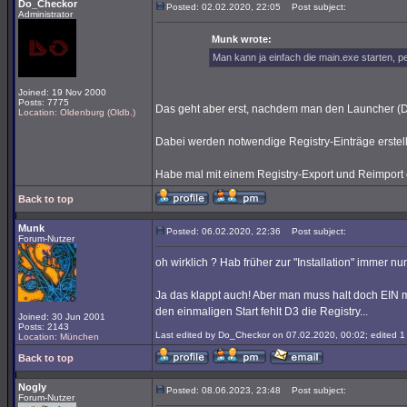
Do_Checkor
Posted: 02.02.2020, 22:05
Post subject:
Administrator
Munk wrote:
Man kann ja einfach die main.exe starten, p
Joined: 19 Nov 2000
Posts: 7775
Das geht aber erst, nachdem man den Launcher (De
Location: Oldenburg (Oldb.)
Dabei werden notwendige Registry-Einträge erstellt,
Habe mal mit einem Registry-Export und Reimport exp
Back to top
Munk
Posted: 06.02.2020, 22:36
Post subject:
Forum-Nutzer
oh wirklich ? Hab früher zur "Installation" immer nu
Ja das klappt auch! Aber man muss halt doch EIN m
den einmaligen Start fehlt D3 die Registry...
Joined: 30 Jun 2001
Posts: 2143
Last edited by Do_Checkor on 07.02.2020, 00:02; edited 1 t
Location: München
Back to top
Nogly
Posted: 08.06.2023, 23:48
Post subject:
Forum-Nutzer