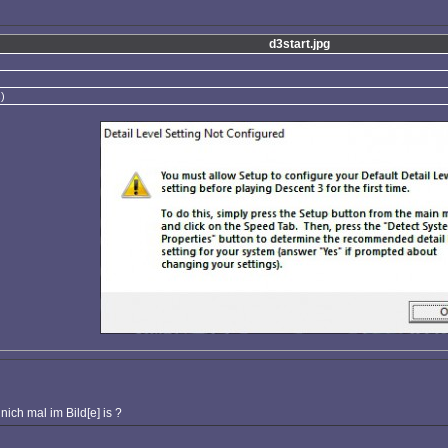
d3start.jpg
)
ch mal im Bild[e] is ?