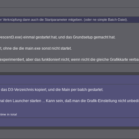
er Verknüpfung dann auch die Startparameter mitgeben. (oder ne simple Batch-Datei).
scent3.exe) einmal gestartet hat, und das Grundsetup gemacht hat.
 ohne die die main.exe sonst nicht startet.
erimentiert, aber das funktioniert nicht, wenn nicht die gleiche Grafikkarte verbau
r das D3-Verzeichnis kopiert, und die Main per batch gestartet.
al den Launcher starten ... Kann sein, daß man die Grafik-Einstellung nicht unb
ime in total