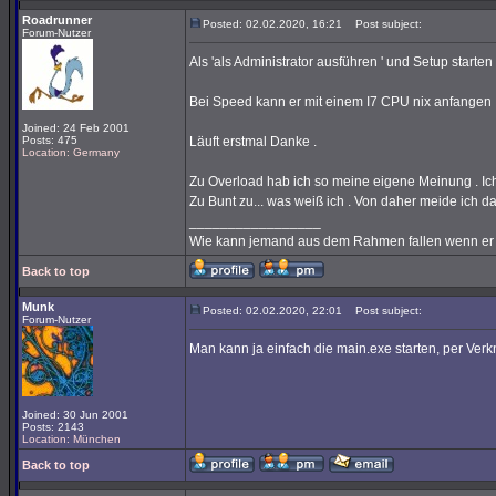
Roadrunner
Posted: 02.02.2020, 16:21
Post subject:
Forum-Nutzer
Als 'als Administrator ausführen ' und Setup starten
Bei Speed kann er mit einem I7 CPU nix anfangen
Joined: 24 Feb 2001
Posts: 475
Läuft erstmal Danke .
Location: Germany
Zu Overload hab ich so meine eigene Meinung . Ich 
Zu Bunt zu... was weiß ich . Von daher meide ich da
_________________
Wie kann jemand aus dem Rahmen fallen wenn er ni
Back to top
Munk
Posted: 02.02.2020, 22:01
Post subject:
Forum-Nutzer
Man kann ja einfach die main.exe starten, per Ver
Joined: 30 Jun 2001
Posts: 2143
Location: München
Back to top