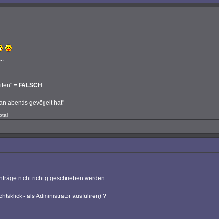
..
iten"
= FALSCH
man abends gevögelt hat"
otal
räge nicht richtig geschrieben werden.
htsklick - als Administrator ausführen) ?