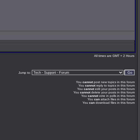
All times are GMT + 2 Hours
Jump to:
You
cannot
post new topics in this forum
You
cannot
reply to topics in this forum
You
cannot
edit your posts in this forum
You
cannot
delete your posts in this forum
You
cannot
vote in polls in this forum
You
can
attach files in this forum
You
can
download files in this forum