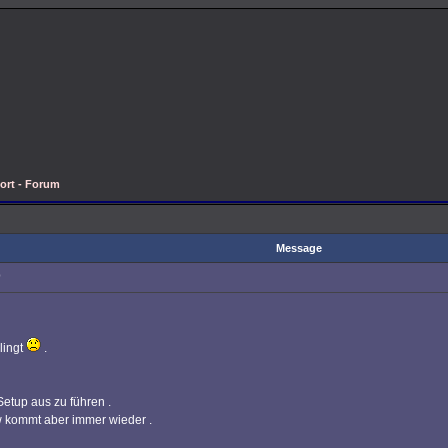
ort - Forum
Message
0
lingt
.
etup aus zu führen .
w kommt aber immer wieder .