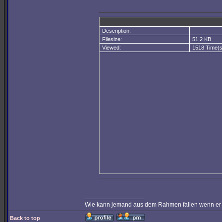
Description:
Filesize:
51.2 KB
Viewed:
1518 Time(s
_________________
Wie kann jemand aus dem Rahmen fallen wenn er ni
Back to top