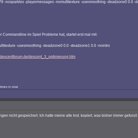
.78 -nosparkles -playermessages -nomultitexture -usesmoothing -deadzone0 0.0 -d
r Commandline im Spiel Probleme hat, startet erst mal mit:
titexture -usesmoothing -deadzone0 0.0 -deadzone1 0.0 -nointro
.descentforum.de/descent_3_optimierung.htm
imes in total
 nicht gespeichert. Ich hatte meine alte Inst. kopiert, was bisher immer gefunzt h