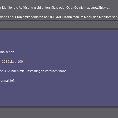
r Monitor die Auflösung nicht unterstützte oder OpenGL nicht ausgewählt war.
 war es bei Problemkandidaten halt 800x600. Kann man im Menü des Monitors sehen 
hema schon.
?t=198&start=100
e 3 Stunden mit Einstellungen verbracht habe.
ormal lief.