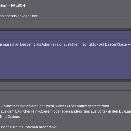
iten"
= FALSCH
man abends gevögelt hat"
 muss man Descent3 als Administrator ausführen (rechtsklick auf Descent3.exe -->
ncher funktionieren ggf. nicht, wenn D3 per Vortex gestartet wird.
r aus dem Launcher reinkopieren (oder eben anders rum: aus Vortex in den D3-Lau
dline Options
Options auf 256 Zeichen beschränkt.