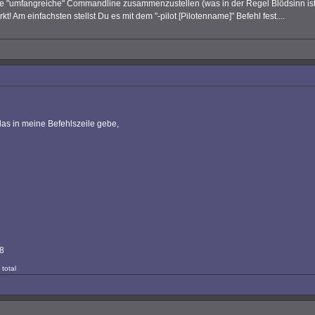
ine "umfangreiche" Commandline zusammenzustellen (was in der Regel Blödsinn ist
rkt! Am einfachsten stellst Du es mit dem "-pilot [Pilotenname]" Befehl fest....
as in meine Befehlszeile gebe,
78
 total