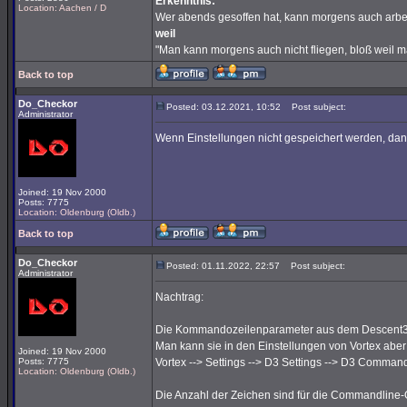
Erkenntnis:
Location: Aachen / D
Wer abends gesoffen hat, kann morgens auch arbe
weil
"Man kann morgens auch nicht fliegen, bloß weil 
Back to top
Do_Checkor
Posted: 03.12.2021, 10:52
Post subject:
Administrator
Wenn Einstellungen nicht gespeichert werden, dann
Joined: 19 Nov 2000
Posts: 7775
Location: Oldenburg (Oldb.)
Back to top
Do_Checkor
Posted: 01.11.2022, 22:57
Post subject:
Administrator
Nachtrag:
Die Kommandozeilenparameter aus dem Descent3-Lau
Man kann sie in den Einstellungen von Vortex abe
Joined: 19 Nov 2000
Posts: 7775
Vortex --> Settings --> D3 Settings --> D3 Comman
Location: Oldenburg (Oldb.)
Die Anzahl der Zeichen sind für die Commandline-