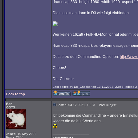
-framecap 333 -height 1080 -width 1920 -aspect 1
Die muss man dann in D3 wie folgt einbinden:
Wer keinen 16zu9 / Full-HD-Monitor hat oder mit de
-framecap 333 -nosparkles -playermessages -nomul
Details zu den Commandline-Optionen:
http://www
Cheers!
Do_Checkor
Last edited by Do_Checkor on 13.11.2022, 23:53; edited 2 t
Back to top
Ben
Posted: 03.12.2021, 10:23
Post subject:
OOTS
Ich bekomme die Commandline + andere Einstellungen
wieder die default Werte drin...
_________________
Joined: 10 May 2002
Posts: 2886