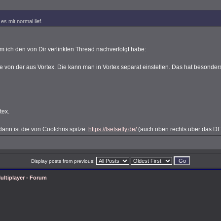
es mit normal lief.
m ich den von Dir verlinkten Thread nachverfolgt habe:
 von der aus Vortex. Die kann man in Vortex separat einstellen. Das hat besonde
tex.
ann ist die von Coolchris spitze:
https://tsetsefly.de/
(auch oben rechts über das DF
Display posts from previous:
ultiplayer - Forum