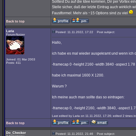
Solltest Du auf die Idee kommen, Dir per Vortex e
Stelle sicher, daß der letzte Eintrag auch wirklich wi
Faustformel: Mehr als ~15 Options sind zu viel
Back to top
Laria
Posted: 11.11.2022, 17:22
Post subject:
Forum-Nutzer
Hallo,
ich habe es mal wieder ausgekramt und wenn ich d
Joined: 01 Mar 2003
Posts: 411
-framecap 0 -height 2160 -width 3840 -aspect 1.78
habe ich maximal 1600 X 1200.
Warum ?
Ich meine auch man sollte das so eintragen:
-framecap 0, -height 2160, -width 3840, -aspect 1.
Last edited by Laria on 11.11.2022, 17:26; edited 2 times in
Back to top
Do_Checkor
Posted: 11.11.2022, 21:46
Post subject: