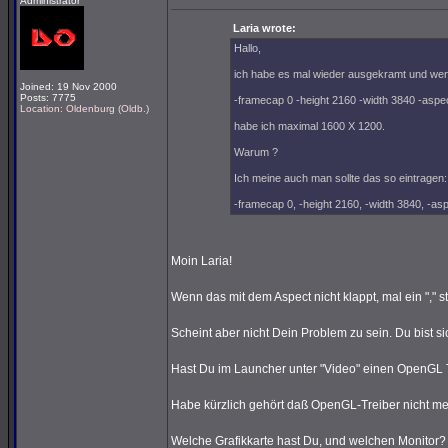
Administrator
Laria wrote:
Hallo,
ich habe es mal wieder ausgekramt und wenn
Joined: 19 Nov 2000
Posts: 7775
-framecap 0 -height 2160 -width 3840 -aspe
Location: Oldenburg (Oldb.)
habe ich maximal 1600 X 1200.
Warum ?
Ich meine auch man sollte das so eintragen:
-framecap 0, -height 2160, -width 3840, -as
Moin Laria!
Wenn das mit dem Aspect nicht klappt, mal ein "," 
Scheint aber nicht Dein Problem zu sein. Du bist si
Hast Du im Launcher unter "Video" einen OpenGL
Habe kürzlich gehört daß OpenGL-Treiber nicht me
Welche Grafikkarte hast Du, und welchen Monitor?