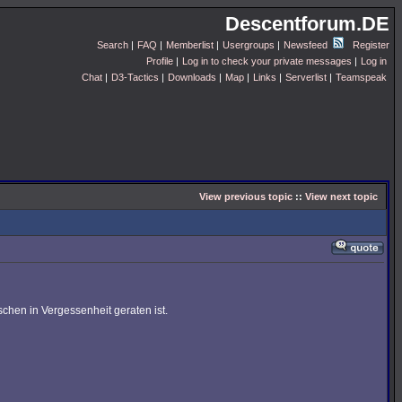
Descentforum.DE
Search
|
FAQ
|
Memberlist
|
Usergroups
|
Newsfeed
Register
Profile
|
Log in to check your private messages
|
Log in
Chat
|
D3-Tactics
|
Downloads
|
Map
|
Links
|
Serverlist
|
Teamspeak
View previous topic
::
View next topic
hen in Vergessenheit geraten ist.