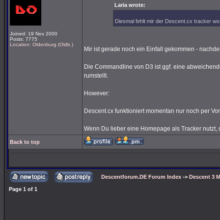
Laria wrote:
Diesmal fehlt mir der Descent.cx tracker wo 
Joined: 19 Nov 2000
Posts: 7775
Location: Oldenburg (Oldb.)
Mir ist gerade noch ein Einfall gekommen - nachde
Die Commandline von D3 ist ggf. eine abweichende
rumstellt.
However:
Descent.cx funktioniert momentan nur noch per Vor
Wenn Du lieber eine Homepage als Tracker nutzt, d
Back to top
Descentforum.DE Forum Index
->
Descent 3 M
Page
1
of
1