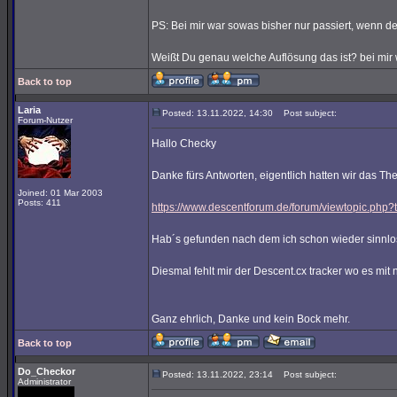
PS: Bei mir war sowas bisher nur passiert, wenn de
Weißt Du genau welche Auflösung das ist? bei mir
Back to top
Laria
Posted: 13.11.2022, 14:30
Post subject:
Forum-Nutzer
Hallo Checky
Danke fürs Antworten, eigentlich hatten wir das T
Joined: 01 Mar 2003
Posts: 411
https://www.descentforum.de/forum/viewtopic.php
Hab´s gefunden nach dem ich schon wieder sinnlos
Diesmal fehlt mir der Descent.cx tracker wo es mit n
Ganz ehrlich, Danke und kein Bock mehr.
Back to top
Do_Checkor
Posted: 13.11.2022, 23:14
Post subject:
Administrator