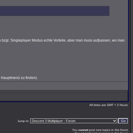
rs bzgl. Singleplayer Modus echte Vorteile, aber man muss aufpassen, wo man
 Hauptmenü zu finden).
All times are GMT + 2 Hours
Jump to:
You
cannot
post new topics in this forum