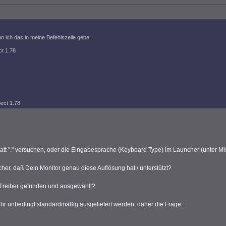
 ich das in meine Befehlszeile gebe,
ct 1.78
pect 1.78
statt "." versuchen, oder die Eingabesprache (Keyboard Type) im Launcher (unter Mis
cher, daß Dein Monitor genau diese Auflösung hat / unterstützt?
 Treiber gefunden und ausgewählt?
hr unbedingt standardmäßig ausgeliefert werden, daher die Frage: