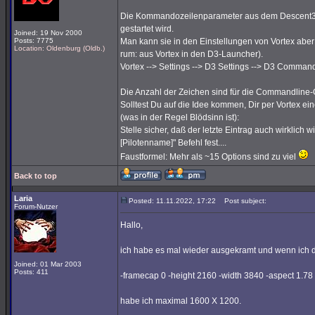
Die Kommandozeilenparameter aus dem Descent3-La
gestartet wird.
Joined: 19 Nov 2000
Posts: 7775
Man kann sie in den Einstellungen von Vortex abe
Location: Oldenburg (Oldb.)
rum: aus Vortex in den D3-Launcher).
Vortex --> Settings --> D3 Settings --> D3 Comman
Die Anzahl der Zeichen sind für die Commandline-
Solltest Du auf die Idee kommen, Dir per Vortex
(was in der Regel Blödsinn ist):
Stelle sicher, daß der letzte Eintrag auch wirklich wi
[Pilotenname]" Befehl fest....
Faustformel: Mehr als ~15 Options sind zu viel
Back to top
Laria
Posted: 11.11.2022, 17:22
Post subject:
Forum-Nutzer
Hallo,
ich habe es mal wieder ausgekramt und wenn ich d
Joined: 01 Mar 2003
Posts: 411
-framecap 0 -height 2160 -width 3840 -aspect 1.78
habe ich maximal 1600 X 1200.