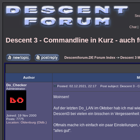
Se
Chat
|
Descent 3 - Commandline in Kurz - auch 
Descentforum.DE Forum Index
->
Descent 3 M
Author
M
Do_Checkor
Posted: 02.12.2021, 22:17
Post subject: Descent 3 - C
Administrator
Moinsen!
Auf der letzten Do_LAN im Oktober hab ich mal 
Descent3 bei vielen ein bisschen in Vergessenheit 
Joined: 19 Nov 2000
Posts: 7775
Location: Oldenburg (Oldb.)
Oftmals mache ich einfach ein paar Einstellungen,
"alles gut".