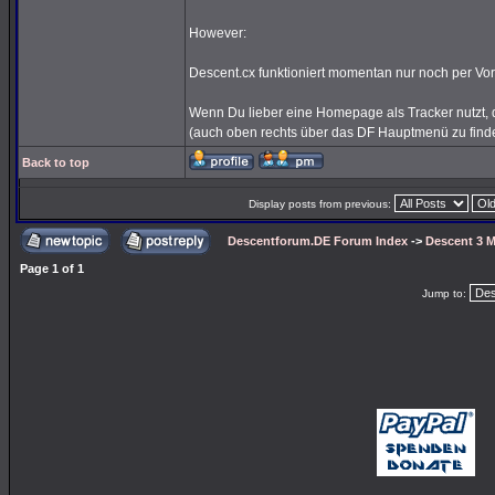
However:
Descent.cx funktioniert momentan nur noch per Vor
Wenn Du lieber eine Homepage als Tracker nutzt, d
(auch oben rechts über das DF Hauptmenü zu find
Back to top
Display posts from previous:
Descentforum.DE Forum Index
->
Descent 3 M
Page
1
of
1
Jump to: