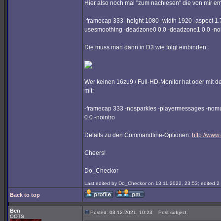
Hier also noch mal "zum nachlesen" die von mir 
-framecap 333 -height 1080 -width 1920 -aspect 1.
usesmoothing -deadzone0 0.0 -deadzone1 0.0 -noi
Die muss man dann in D3 wie folgt einbinden:
Wer keinen 16zu9 / Full-HD-Monitor hat oder mit d
mit:
-framecap 333 -nosparkles -playermessages -nomu
0.0 -nointro
Details zu den Commandline-Optionen:
http://www
Cheers!
Do_Checkor
Last edited by Do_Checkor on 13.11.2022, 23:53; edited 2 t
Back to top
Ben
Posted: 03.12.2021, 10:23
Post subject:
OOTS