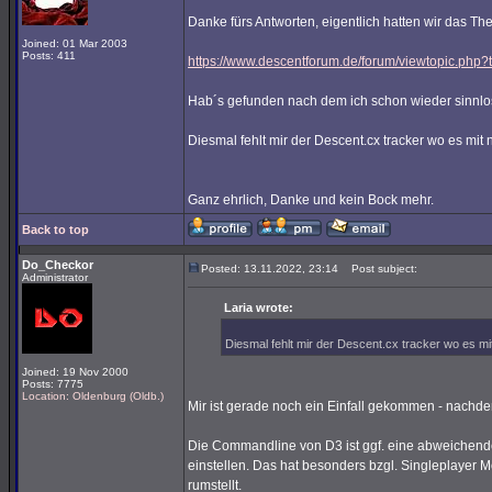
Danke fürs Antworten, eigentlich hatten wir das T
Joined: 01 Mar 2003
Posts: 411
https://www.descentforum.de/forum/viewtopic.php
Hab´s gefunden nach dem ich schon wieder sinnlos
Diesmal fehlt mir der Descent.cx tracker wo es mit n
Ganz ehrlich, Danke und kein Bock mehr.
Back to top
Do_Checkor
Posted: 13.11.2022, 23:14
Post subject:
Administrator
Laria wrote:
Diesmal fehlt mir der Descent.cx tracker wo es mit 
Joined: 19 Nov 2000
Posts: 7775
Location: Oldenburg (Oldb.)
Mir ist gerade noch ein Einfall gekommen - nachde
Die Commandline von D3 ist ggf. eine abweichende
einstellen. Das hat besonders bzgl. Singleplayer
rumstellt.