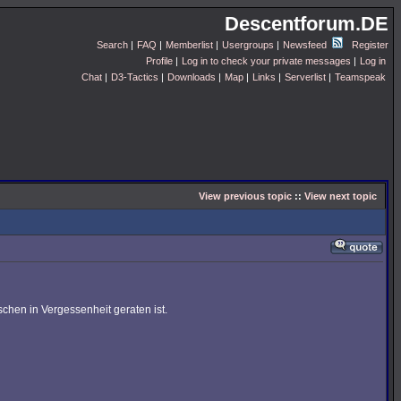
Descentforum.DE
Search
|
FAQ
|
Memberlist
|
Usergroups
|
Newsfeed
Register
Profile
|
Log in to check your private messages
|
Log in
Chat
|
D3-Tactics
|
Downloads
|
Map
|
Links
|
Serverlist
|
Teamspeak
View previous topic
::
View next topic
hen in Vergessenheit geraten ist.