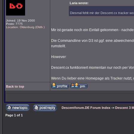
Laria wrote:
Diesmal fehlt mir der Descent.cx tracker wo 
Joined: 19 Nov 2000
Posts: 7775
Location: Oldenburg (Oldb.)
Mir ist gerade noch ein Einfall gekommen - nachde
Die Commandline von D3 ist ggf. eine abweichende
rumstellt.
However:
Descent.cx funktioniert momentan nur noch per Vor
Wenn Du lieber eine Homepage als Tracker nutzt, d
Back to top
Descentforum.DE Forum Index
->
Descent 3 M
Page
1
of
1