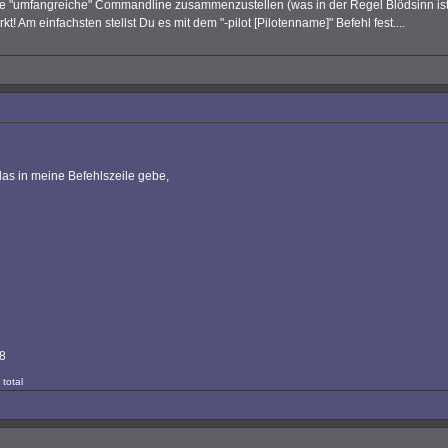
ine "umfangreiche" Commandline zusammenzustellen (was in der Regel Blödsinn ist
rkt! Am einfachsten stellst Du es mit dem "-pilot [Pilotenname]" Befehl fest....
as in meine Befehlszeile gebe,
78
 total