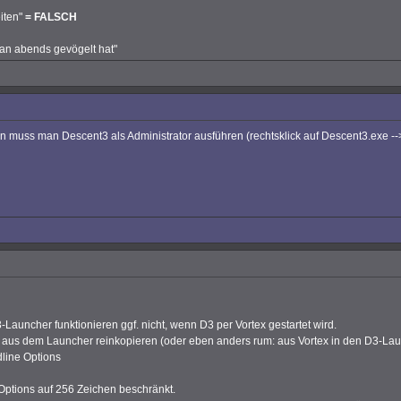
iten"
= FALSCH
man abends gevögelt hat"
 muss man Descent3 als Administrator ausführen (rechtsklick auf Descent3.exe -->
ncher funktionieren ggf. nicht, wenn D3 per Vortex gestartet wird.
r aus dem Launcher reinkopieren (oder eben anders rum: aus Vortex in den D3-Lau
dline Options
Options auf 256 Zeichen beschränkt.