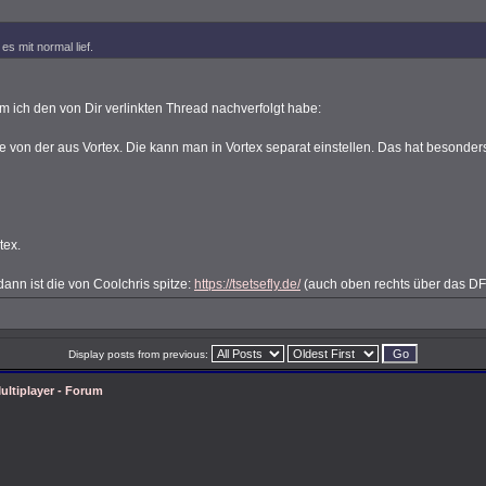
es mit normal lief.
m ich den von Dir verlinkten Thread nachverfolgt habe:
 von der aus Vortex. Die kann man in Vortex separat einstellen. Das hat besonde
tex.
ann ist die von Coolchris spitze:
https://tsetsefly.de/
(auch oben rechts über das DF
Display posts from previous:
ultiplayer - Forum