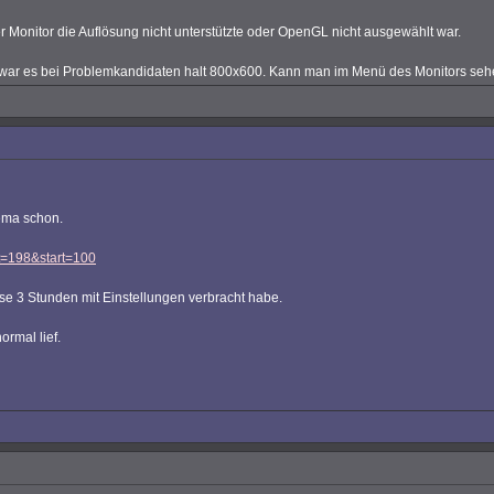
r Monitor die Auflösung nicht unterstützte oder OpenGL nicht ausgewählt war.
 war es bei Problemkandidaten halt 800x600. Kann man im Menü des Monitors sehen 
hema schon.
?t=198&start=100
e 3 Stunden mit Einstellungen verbracht habe.
ormal lief.