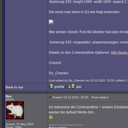
-framecap 333 -height 1080 -width 1920 -aspect 1
Die muss man dann in D3 wie folgt einbinden:
Wer keinen 16zu9 / Full-HD-Monitor hat oder mit de
-framecap 333 -nosparkles -playermessages -nomul
Details zu den Commandline-Optionen:
http://www
Cheers!
Do_Checkor
Last edited by Do_Checkor on 13.11.2022, 23:53; edited 2 t
Back to top
Ben
Posted: 03.12.2021, 10:23
Post subject:
OOTS
Ich bekomme die Commandline + andere Einstellungen
wieder die default Werte drin...
_________________
Joined: 10 May 2002
Posts: 2886