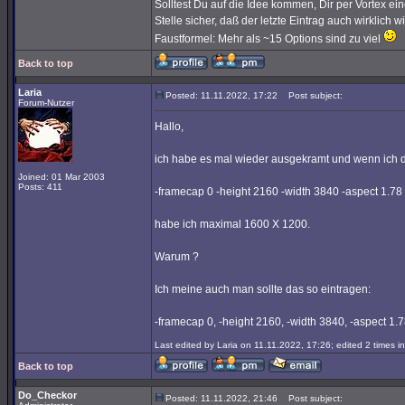
Solltest Du auf die Idee kommen, Dir per Vortex e
Stelle sicher, daß der letzte Eintrag auch wirklich wi
Faustformel: Mehr als ~15 Options sind zu viel
Back to top
Laria
Posted: 11.11.2022, 17:22
Post subject:
Forum-Nutzer
Hallo,
ich habe es mal wieder ausgekramt und wenn ich d
Joined: 01 Mar 2003
Posts: 411
-framecap 0 -height 2160 -width 3840 -aspect 1.78
habe ich maximal 1600 X 1200.
Warum ?
Ich meine auch man sollte das so eintragen:
-framecap 0, -height 2160, -width 3840, -aspect 1.
Last edited by Laria on 11.11.2022, 17:26; edited 2 times in
Back to top
Do_Checkor
Posted: 11.11.2022, 21:46
Post subject: