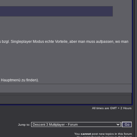
rs bzgl. Singleplayer Modus echte Vorteile, aber man muss aufpassen, wo man
 Hauptmenü zu finden).
All times are GMT + 2 Hours
Jump to:
You
cannot
post new topics in this forum