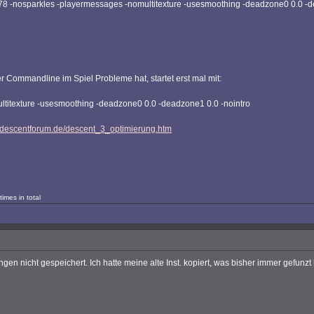
.78 -nosparkles -playermessages -nomultitexture -usesmoothing -deadzone0 0.0 -d
r Commandline im Spiel Probleme hat, startet erst mal mit:
titexture -usesmoothing -deadzone0 0.0 -deadzone1 0.0 -nointro
.descentforum.de/descent_3_optimierung.htm
imes in total
 nicht gespeichert. Ich hatte meine alte Inst. kopiert, was bisher immer gefunzt h