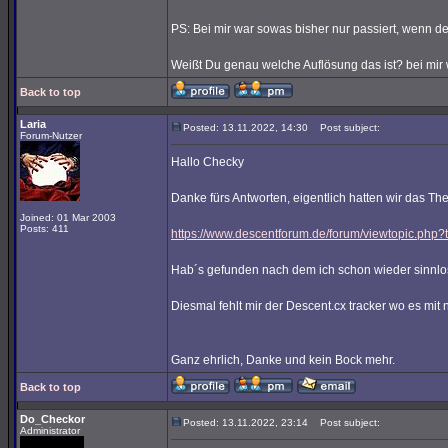
PS: Bei mir war sowas bisher nur passiert, wenn de
Weißt Du genau welche Auflösung das ist? bei mir
Back to top
Laria
Posted: 13.11.2022, 14:30
Post subject:
Forum-Nutzer
Hallo Checky
Danke fürs Antworten, eigentlich hatten wir das T
Joined: 01 Mar 2003
Posts: 411
https://www.descentforum.de/forum/viewtopic.php
Hab´s gefunden nach dem ich schon wieder sinnlos
Diesmal fehlt mir der Descent.cx tracker wo es mit n
Ganz ehrlich, Danke und kein Bock mehr.
Back to top
Do_Checkor
Posted: 13.11.2022, 23:14
Post subject:
Administrator