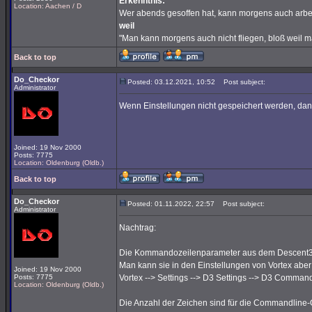
Erkenntnis:
Location: Aachen / D
Wer abends gesoffen hat, kann morgens auch arbe
weil
"Man kann morgens auch nicht fliegen, bloß weil 
Back to top
Do_Checkor
Posted: 03.12.2021, 10:52
Post subject:
Administrator
Wenn Einstellungen nicht gespeichert werden, dann
Joined: 19 Nov 2000
Posts: 7775
Location: Oldenburg (Oldb.)
Back to top
Do_Checkor
Posted: 01.11.2022, 22:57
Post subject:
Administrator
Nachtrag:
Die Kommandozeilenparameter aus dem Descent3-Lau
Man kann sie in den Einstellungen von Vortex abe
Joined: 19 Nov 2000
Posts: 7775
Vortex --> Settings --> D3 Settings --> D3 Comman
Location: Oldenburg (Oldb.)
Die Anzahl der Zeichen sind für die Commandline-