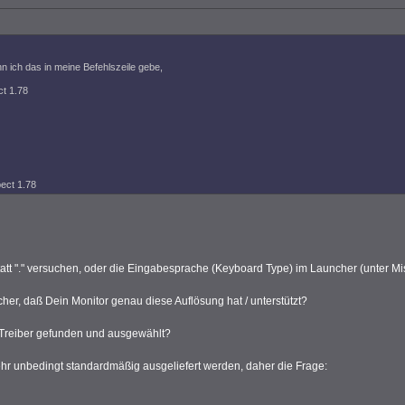
 ich das in meine Befehlszeile gebe,
ct 1.78
pect 1.78
statt "." versuchen, oder die Eingabesprache (Keyboard Type) im Launcher (unter Mis
cher, daß Dein Monitor genau diese Auflösung hat / unterstützt?
 Treiber gefunden und ausgewählt?
hr unbedingt standardmäßig ausgeliefert werden, daher die Frage: