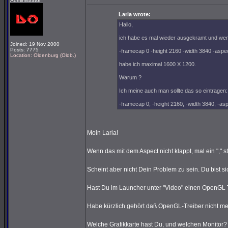
Administrator
Laria wrote:
Hallo,
ich habe es mal wieder ausgekramt und wenn
Joined: 19 Nov 2000
Posts: 7775
-framecap 0 -height 2160 -width 3840 -aspe
Location: Oldenburg (Oldb.)
habe ich maximal 1600 X 1200.
Warum ?
Ich meine auch man sollte das so eintragen:
-framecap 0, -height 2160, -width 3840, -as
Moin Laria!
Wenn das mit dem Aspect nicht klappt, mal ein "," 
Scheint aber nicht Dein Problem zu sein. Du bist si
Hast Du im Launcher unter "Video" einen OpenGL
Habe kürzlich gehört daß OpenGL-Treiber nicht me
Welche Grafikkarte hast Du, und welchen Monitor?