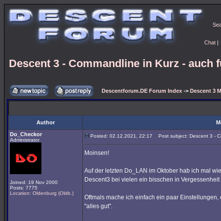
Se
Chat
|
Descent 3 - Commandline in Kurz - auch 
Descentforum.DE Forum Index
->
Descent 3 M
Author
M
Do_Checkor
Posted: 02.12.2021, 22:17
Post subject: Descent 3 - C
Administrator
Moinsen!
Auf der letzten Do_LAN im Oktober hab ich mal 
Descent3 bei vielen ein bisschen in Vergessenheit 
Joined: 19 Nov 2000
Posts: 7775
Location: Oldenburg (Oldb.)
Oftmals mache ich einfach ein paar Einstellungen,
"alles gut".