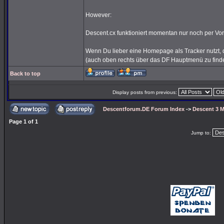
However:
Descent.cx funktioniert momentan nur noch per Vor
Wenn Du lieber eine Homepage als Tracker nutzt, d
(auch oben rechts über das DF Hauptmenü zu find
Back to top
Display posts from previous:
Descentforum.DE Forum Index
->
Descent 3 M
Page
1
of
1
Jump to: