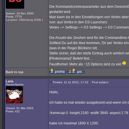
Die Kommandozeilenparameter aus dem Descent3-La
gestartet wird.
Joined: 19 Nov 2000
Posts: 7775
Man kann sie in den Einstellungen von Vortex abe
Location: Oldenburg (Oldb.)
rum: aus Vortex in den D3-Launcher).
Vortex --> Settings --> D3 Settings --> D3 Comman
Die Anzahl der Zeichen sind für die Commandline-
Solltest Du auf die Idee kommen, Dir per Vortex
(was in der Regel Blödsinn ist):
Stelle sicher, daß der letzte Eintrag auch wirklich wi
[Pilotenname]" Befehl fest....
Faustformel: Mehr als ~15 Options sind zu viel
Back to top
Laria
Posted: 11.11.2022, 17:22
Post subject:
Forum-Nutzer
Hallo,
ich habe es mal wieder ausgekramt und wenn ich d
Joined: 01 Mar 2003
Posts: 411
-framecap 0 -height 2160 -width 3840 -aspect 1.78
habe ich maximal 1600 X 1200.