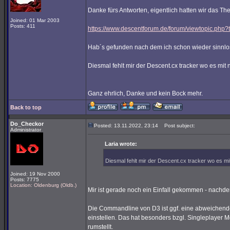
Danke fürs Antworten, eigentlich hatten wir das T
Joined: 01 Mar 2003
Posts: 411
https://www.descentforum.de/forum/viewtopic.php
Hab´s gefunden nach dem ich schon wieder sinnlos
Diesmal fehlt mir der Descent.cx tracker wo es mit n
Ganz ehrlich, Danke und kein Bock mehr.
Back to top
Do_Checkor
Posted: 13.11.2022, 23:14
Post subject:
Administrator
Laria wrote:
Diesmal fehlt mir der Descent.cx tracker wo es mit 
Joined: 19 Nov 2000
Posts: 7775
Location: Oldenburg (Oldb.)
Mir ist gerade noch ein Einfall gekommen - nachde
Die Commandline von D3 ist ggf. eine abweichende
einstellen. Das hat besonders bzgl. Singleplayer
rumstellt.