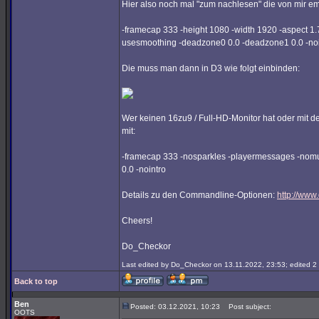
Hier also noch mal "zum nachlesen" die von mir 
-framecap 333 -height 1080 -width 1920 -aspect 1.
usesmoothing -deadzone0 0.0 -deadzone1 0.0 -noi
Die muss man dann in D3 wie folgt einbinden:
Wer keinen 16zu9 / Full-HD-Monitor hat oder mit d
mit:
-framecap 333 -nosparkles -playermessages -nomu
0.0 -nointro
Details zu den Commandline-Optionen:
http://www
Cheers!
Do_Checkor
Last edited by Do_Checkor on 13.11.2022, 23:53; edited 2 t
Back to top
Ben
Posted: 03.12.2021, 10:23
Post subject:
OOTS