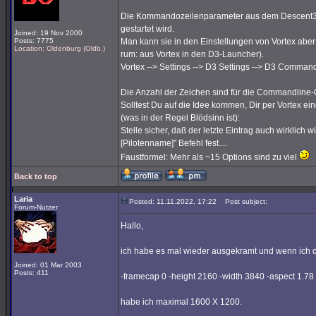
Die Kommandozeilenparameter aus dem Descent3-La
gestartet wird.
Joined: 19 Nov 2000
Posts: 7775
Man kann sie in den Einstellungen von Vortex abe
Location: Oldenburg (Oldb.)
rum: aus Vortex in den D3-Launcher).
Vortex --> Settings --> D3 Settings --> D3 Comman
Die Anzahl der Zeichen sind für die Commandline-
Solltest Du auf die Idee kommen, Dir per Vortex
(was in der Regel Blödsinn ist):
Stelle sicher, daß der letzte Eintrag auch wirklich wi
[Pilotenname]" Befehl fest....
Faustformel: Mehr als ~15 Options sind zu viel
Back to top
Laria
Posted: 11.11.2022, 17:22
Post subject:
Forum-Nutzer
Hallo,
ich habe es mal wieder ausgekramt und wenn ich d
Joined: 01 Mar 2003
Posts: 411
-framecap 0 -height 2160 -width 3840 -aspect 1.78
habe ich maximal 1600 X 1200.