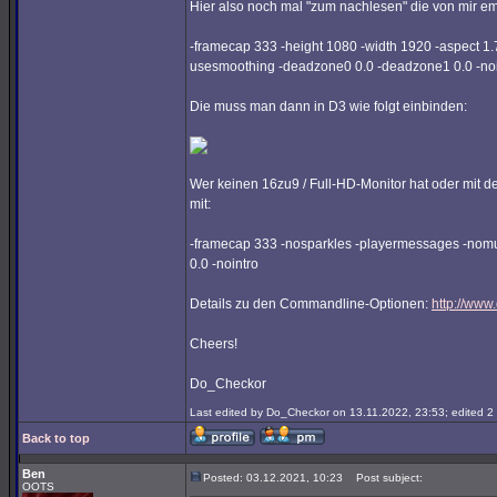
Hier also noch mal "zum nachlesen" die von mir 
-framecap 333 -height 1080 -width 1920 -aspect 1.
usesmoothing -deadzone0 0.0 -deadzone1 0.0 -noi
Die muss man dann in D3 wie folgt einbinden:
Wer keinen 16zu9 / Full-HD-Monitor hat oder mit d
mit:
-framecap 333 -nosparkles -playermessages -nomu
0.0 -nointro
Details zu den Commandline-Optionen:
http://www
Cheers!
Do_Checkor
Last edited by Do_Checkor on 13.11.2022, 23:53; edited 2 t
Back to top
Ben
Posted: 03.12.2021, 10:23
Post subject:
OOTS