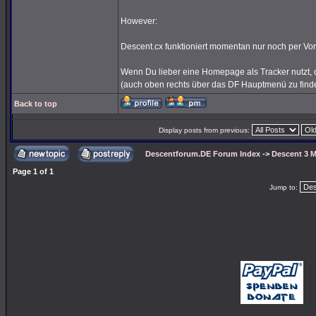
However:
Descent.cx funktioniert momentan nur noch per Vor
Wenn Du lieber eine Homepage als Tracker nutzt, d
(auch oben rechts über das DF Hauptmenü zu find
Back to top
Display posts from previous:
Descentforum.DE Forum Index
->
Descent 3 M
Page
1
of
1
Jump to: