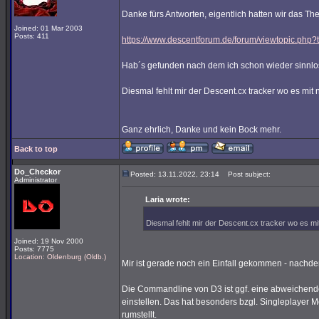
Danke fürs Antworten, eigentlich hatten wir das T
Joined: 01 Mar 2003
Posts: 411
https://www.descentforum.de/forum/viewtopic.php
Hab´s gefunden nach dem ich schon wieder sinnlos
Diesmal fehlt mir der Descent.cx tracker wo es mit n
Ganz ehrlich, Danke und kein Bock mehr.
Back to top
Do_Checkor
Posted: 13.11.2022, 23:14
Post subject:
Administrator
Laria wrote:
Diesmal fehlt mir der Descent.cx tracker wo es mit 
Joined: 19 Nov 2000
Posts: 7775
Location: Oldenburg (Oldb.)
Mir ist gerade noch ein Einfall gekommen - nachde
Die Commandline von D3 ist ggf. eine abweichende
einstellen. Das hat besonders bzgl. Singleplayer
rumstellt.