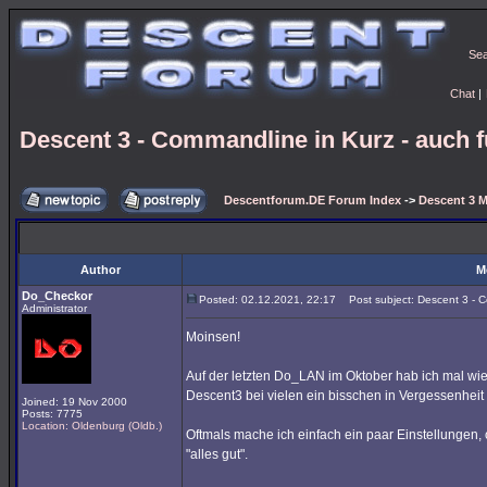
Se
Chat
|
Descent 3 - Commandline in Kurz - auch 
Descentforum.DE Forum Index
->
Descent 3 M
Author
M
Do_Checkor
Posted: 02.12.2021, 22:17
Post subject: Descent 3 - C
Administrator
Moinsen!
Auf der letzten Do_LAN im Oktober hab ich mal 
Descent3 bei vielen ein bisschen in Vergessenheit 
Joined: 19 Nov 2000
Posts: 7775
Location: Oldenburg (Oldb.)
Oftmals mache ich einfach ein paar Einstellungen,
"alles gut".