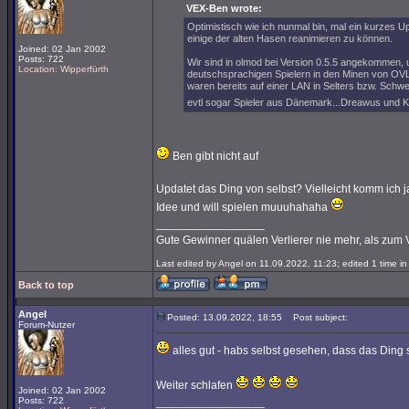
VEX-Ben wrote:
Optimistisch wie ich nunmal bin, mal ein kurzes 
einige der alten Hasen reanimieren zu können.
Joined: 02 Jan 2002
Posts: 722
Wir sind in olmod bei Version 0.5.5 angekommen, un
Location: Wipperfürth
deutschsprachigen Spielern in den Minen von OVL. 
waren bereits auf einer LAN in Selters bzw. Sc
evtl sogar Spieler aus Dänemark...Dreawus und Ka
Ben gibt nicht auf
Updatet das Ding von selbst? Vielleicht komm ich ja 
Idee und will spielen muuuhahaha
_________________
Gute Gewinner quälen Verlierer nie mehr, als zum 
Last edited by Angel on 11.09.2022, 11:23; edited 1 time in 
Back to top
Angel
Posted: 13.09.2022, 18:55
Post subject:
Forum-Nutzer
alles gut - habs selbst gesehen, dass das Ding
Weiter schlafen
Joined: 02 Jan 2002
Posts: 722
_________________