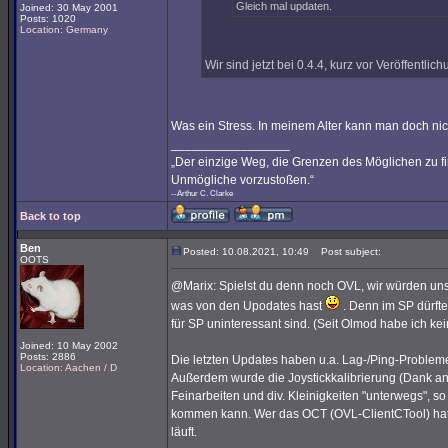
Gleich mal updaten.
Joined: 30 May 2001
Posts: 1020
Location: Germany
Wir sind jetzt bei 0.4.4, kurz vor Veröffentlic
Was ein Stress. In meinem Alter kann man doch nic
_________________
„Der einzige Weg, die Grenzen des Möglichen zu fin
Unmögliche vorzustoßen.“
--Arthur C. Clarke
Back to top
Ben
Posted: 10.08.2021, 10:49
Post subject:
OOTS
@Marix: Spielst du denn noch OVL, wir würden uns
was von den Upodates hast
. Denn im SP dürfte
für SP uninteressant sind. (Seit Olmod habe ich kei
Joined: 10 May 2002
Posts: 2886
Die letzten Updates haben u.a. Lag-/Ping-Probleme
Location: Aachen / D
Außerdem wurde die Joystickkalibrierung (Dank an 
Feinarbeiten und div. Kleinigkeiten "unterwegs", 
kommen kann. Wer das OCT (OVL-ClientCTool) hat, 
läuft.