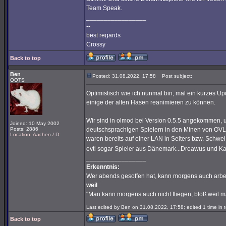
Team Speak.
_________________
--
best regards
Crossy
Back to top
Ben
Posted: 31.08.2022, 17:58
Post subject:
OOTS
Optimistisch wie ich nunmal bin, mal ein kurzes U
einige der alten Hasen reanimieren zu können.
Wir sind in olmod bei Version 0.5.5 angekommen, und
Joined: 10 May 2002
Posts: 2886
deutschsprachigen Spielern in den Minen von OVL. 
Location: Aachen / D
waren bereits auf einer LAN in Selters bzw. Sch
evtl sogar Spieler aus Dänemark...Dreawus und Ka
_________________
Erkenntnis:
Wer abends gesoffen hat, kann morgens auch arbe
weil
"Man kann morgens auch nicht fliegen, bloß weil 
Last edited by Ben on 31.08.2022, 17:58; edited 1 time in t
Back to top