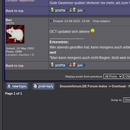
Location: Wipperfürth
Gute Gewinner quälen Verlierer nie mehr, als zum 
Back to top
Ben
Posted: 14.09.2022, 10:56
Post subject:
OOTS
OCT updated sich alleine
_________________
Erkenntnis:
Wer abends gesoffen hat, kann morgens auch arbe
Joined: 10 May 2002
Posts: 2886
weil
Location: Aachen / D
"Man kann morgens auch nicht fliegen, bloß weil 
Back to top
Display posts from previous:
Descentforum.DE Forum Index
->
Overload -
Page
1
of
1
Jump to: