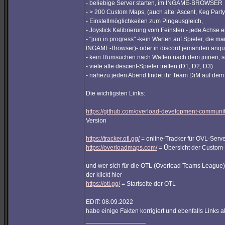
- beliebige Server starten, im INGAME-BROWSER
- > 200 Custom Maps, (auch alte: Ascent, Keg Part
- Einstellmöglichkeiten zum Pingausgleich,
- Joystick Kalibrierung vom Feinsten - jede Achse e
- "join in progress" -kein Warten auf Spieler, die m
INGAME-Browser)- oder in discord jemanden anq
- kein Rumsuchen nach Waffen nach dem joinen, so
- viele alte descent-Spieler treffen (D1, D2, D3)
- nahezu jeden Abend findet ihr Team DiM auf de
Die wichtigsten Links:
https://github.com/overload-development-communi
Version
https://tracker.otl.gg/
= online-Tracker für OVL-Serve
https://overloadmaps.com/
= Übersicht der Custom
und wer sich für die OTL (Overload Teams League) 
der klickt hier
https://otl.gg/
= Startseite der OTL
EDIT: 08.09.2022
habe einige Fakten korrigiert und ebenfalls Links ak
_________________