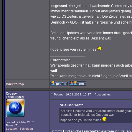
Insgesamt eine geile und wachsende Community un
immer mehr zusammen. Ob wir aber jemals genug 
wie zu D3 Zeiten, ist zweifelhaft. Die Zeitfenster, 
Dennoch -> 6DOF ist halt eine Niesche und scheinb
Bei allen Updates wird vor allem immer drauf geach
freundlicher bleibt als es Descent war.
hope to see you in the mines
_________________
Erkenntnis:
Wer abends gesoffen hat, kann morgens auch arbe
weil
"Man kann morgens auch nicht fliegen, bloß weil 
Back to top
Crossy
Posted: 16.01.2022, 15:27
Post subject:
Forum-Nutzer
VEX-Ben wrote:
Bei allen Updates wird vor allem immer drauf geac
freundlicher bleibt als es Descent war.
hope to see you in the mines
Joined: 29 Mar 2002
Posts: 71
Location: Schleiden
Stimmt! Und solche Durchnittspieler wie ich freue