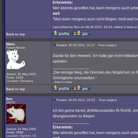
Erkenntnis:
Wer abends gesoffen hat, kann morgens auch arbe
weil
"Man kann morgens auch nicht fliegen, bloß weil 
Last edited by Ben on 08.09.2022, 20:14; edited 2 times in 
Back to top
Marix
Posted: 30.05.2021, 11:17
Post subject:
Forum-Nutzer
Danke für den Hinweis. Ich hatte gar nicht mitbek
updaten.
_________________
„Der einzige Weg, die Grenzen des Möglichen zu fin
Joined: 30 May 2001
Posts: 1020
Unmögliche vorzustoßen.“
Location: Germany
--Arthur C. Clarke
Back to top
Ben
Posted: 30.05.2021, 20:52
Post subject:
OOTS
Ich bin gerne bereit, dir/Interessierten IN RUHE, 
übungsrunden zu fliegen
_________________
Erkenntnis:
Joined: 10 May 2002
Posts: 2886
Wer abends gesoffen hat, kann morgens auch arbe
Location: Aachen / D