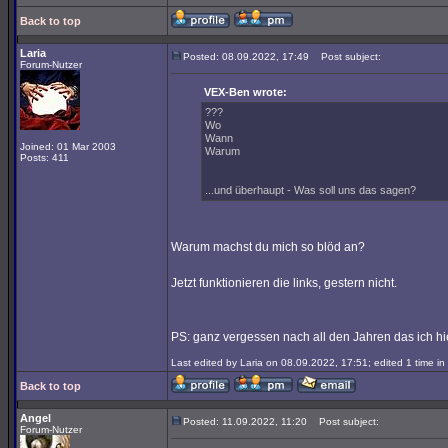
Back to top
Laria
Posted: 08.09.2022, 17:49
Post subject:
Forum-Nutzer
VEX-Ben wrote:
???
Wo
Wann
Joined: 01 Mar 2003
Warum
Posts: 411
...und überhaupt - Was soll uns das sagen?
Warum machst du mich so blöd an?
Jetzt funktionieren die links, gestern nicht.
PS: ganz vergessen nach all den Jahren das ich hi
Last edited by Laria on 08.09.2022, 17:51; edited 1 time in 
Back to top
Angel
Posted: 11.09.2022, 11:20
Post subject:
Forum-Nutzer