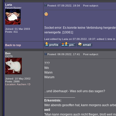
Laria
Posted: 07.09.2022, 19:34
Post subject:
Forum-Nutzer
Socket error: Es konnte keine Verbindung hergeste
Joined: 01 Mar 2003
Posts: 411
verweigerte. [10061]
Last edited by Laria on 07.09.2022, 19:37; edited 1 time in 
Back to top
Ben
Posted: 08.09.2022, 17:41
Post subject:
OOTS
???
Wo
Wann
Warum
Joined: 10 May 2002
Posts: 2886
Location: Aachen / D
...und überhaupt - Was soll uns das sagen?
_________________
Erkenntnis:
Wer abends gesoffen hat, kann morgens auch arbe
weil
"Man kann morgens auch nicht fliegen, bloß weil 