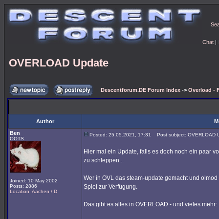
Se
Chat
|
OVERLOAD Update
Descentforum.DE Forum Index
->
Overload -
Author
M
Ben
Posted: 25.05.2021, 17:31
Post subject: OVERLOAD 
OOTS
Hier mal ein Update, falls es doch noch ein paar v
zu schleppen...
Wer in OVL das steam-update gemacht und olmod 0.5.
Joined: 10 May 2002
Posts: 2886
Spiel zur Verfügung.
Location: Aachen / D
Das gibt es alles in OVERLOAD - und vieles mehr: