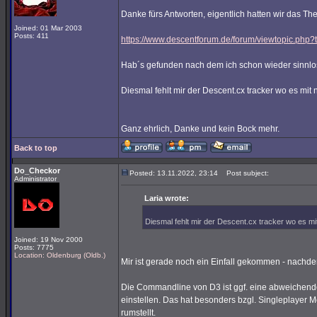
Danke fürs Antworten, eigentlich hatten wir das T
Joined: 01 Mar 2003
Posts: 411
https://www.descentforum.de/forum/viewtopic.php
Hab´s gefunden nach dem ich schon wieder sinnlos
Diesmal fehlt mir der Descent.cx tracker wo es mit n
Ganz ehrlich, Danke und kein Bock mehr.
Back to top
Do_Checkor
Posted: 13.11.2022, 23:14
Post subject:
Administrator
Laria wrote:
Diesmal fehlt mir der Descent.cx tracker wo es mit 
Joined: 19 Nov 2000
Posts: 7775
Location: Oldenburg (Oldb.)
Mir ist gerade noch ein Einfall gekommen - nachde
Die Commandline von D3 ist ggf. eine abweichende
einstellen. Das hat besonders bzgl. Singleplayer
rumstellt.