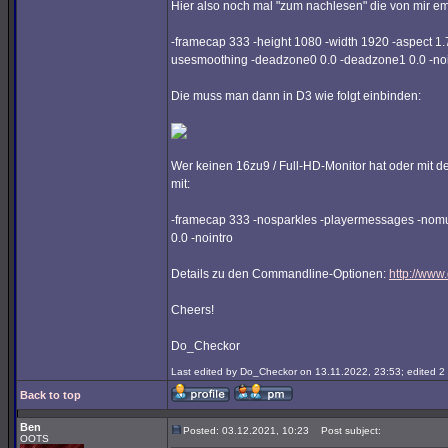
Hier also noch mal "zum nachlesen" die von mir 
-framecap 333 -height 1080 -width 1920 -aspect 1.
usesmoothing -deadzone0 0.0 -deadzone1 0.0 -noi
Die muss man dann in D3 wie folgt einbinden:
Wer keinen 16zu9 / Full-HD-Monitor hat oder mit d
mit:
-framecap 333 -nosparkles -playermessages -nomu
0.0 -nointro
Details zu den Commandline-Optionen:
http://www
Cheers!
Do_Checkor
Last edited by Do_Checkor on 13.11.2022, 23:53; edited 2 t
Back to top
Ben
Posted: 03.12.2021, 10:23
Post subject:
OOTS