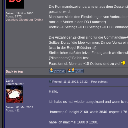
Die Kommandozeilenparameter aus dem Descent3-La
gestartet wird.
Joined: 19 Nov 2000
Posts: 7775
Man kann sie in den Einstellungen von Vortex abe
Location: Oldenburg (Oldb.)
rum: aus Vortex in den D3-Launcher).
Vortex --> Settings --> D3 Settings --> D3 Comman
Die Anzahl der Zeichen sind für die Commandline-
Solltest Du auf die Idee kommen, Dir per Vortex
(was in der Regel Blödsinn ist):
Stelle sicher, daß der letzte Eintrag auch wirklich wi
[Pilotenname]" Befehl fest....
Faustformel: Mehr als ~15 Options sind zu viel
Back to top
Laria
Posted: 11.11.2022, 17:22
Post subject:
Forum-Nutzer
Hallo,
ich habe es mal wieder ausgekramt und wenn ich d
Joined: 01 Mar 2003
Posts: 411
-framecap 0 -height 2160 -width 3840 -aspect 1.78
habe ich maximal 1600 X 1200.