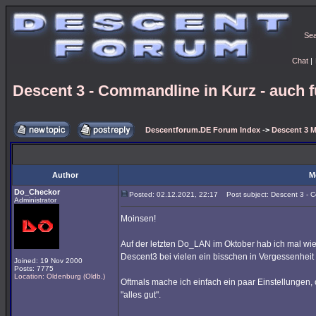
Se
Chat
|
Descent 3 - Commandline in Kurz - auch 
Descentforum.DE Forum Index
->
Descent 3 M
Author
M
Do_Checkor
Posted: 02.12.2021, 22:17
Post subject: Descent 3 - C
Administrator
Moinsen!
Auf der letzten Do_LAN im Oktober hab ich mal 
Descent3 bei vielen ein bisschen in Vergessenheit 
Joined: 19 Nov 2000
Posts: 7775
Location: Oldenburg (Oldb.)
Oftmals mache ich einfach ein paar Einstellungen,
"alles gut".