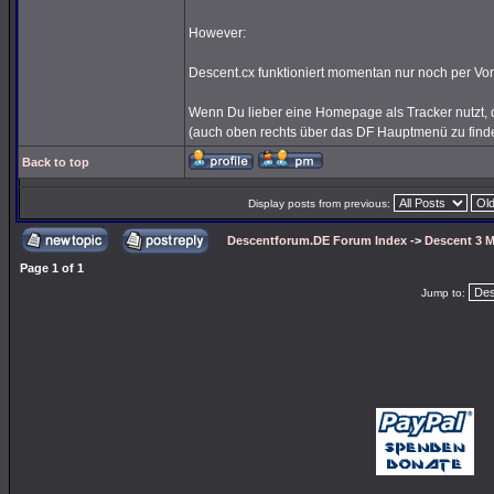
However:
Descent.cx funktioniert momentan nur noch per Vor
Wenn Du lieber eine Homepage als Tracker nutzt, d
(auch oben rechts über das DF Hauptmenü zu find
Back to top
Display posts from previous:
Descentforum.DE Forum Index
->
Descent 3 M
Page
1
of
1
Jump to: