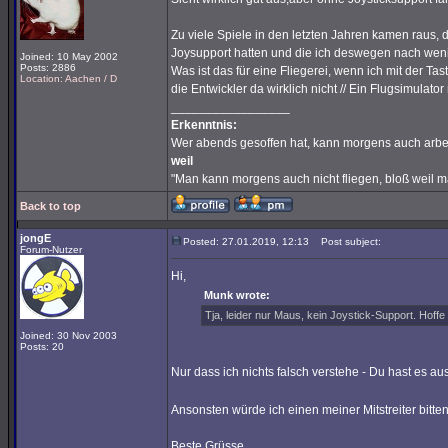
Zu viele Spiele in den letzten Jahren kamen raus, d
Joysupport hatten und die ich deswegen nach weni
Joined: 10 May 2002
Posts: 2886
Was ist das für eine Fliegerei, wenn ich mit der Tasta
Location: Aachen / D
die Entwickler da wirklich nicht // Ein Flugsimulator
_________________
Erkenntnis:
Wer abends gesoffen hat, kann morgens auch arbe
weil
"Man kann morgens auch nicht fliegen, bloß weil 
Back to top
jongE
Posted: 27.01.2019, 12:13
Post subject:
Forum-Nutzer
Hi,
Munk wrote:
Tja, leider nur Maus, kein Joystick-Support. Hoff
Joined: 30 Nov 2003
Posts: 20
Nur dass ich nichts falsch verstehe - Du hast es au
Ansonsten würde ich einen meiner Mitstreiter bitt
Beste Grüsse