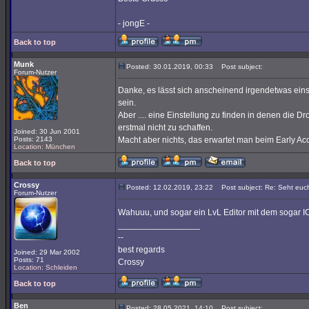
- jongE -
Back to top
Munk
Posted: 30.01.2019, 00:33
Post subject:
Forum-Nutzer
Danke, es lässt sich anscheinend irgendetwas einst
sein.
Aber .... eine Einstellung zu finden in denen die Dr
erstmal nicht zu schaffen.
Joined: 30 Jun 2001
Posts: 2143
Macht aber nichts, das erwartet man beim Early Ac
Location: München
Back to top
Crossy
Posted: 12.02.2019, 23:22
Post subject: Re: Seht euch
Forum-Nutzer
Wahuuu, und sogar ein LvL Editor mit dem sogar I
_________________
--
best regards
Joined: 29 Mar 2002
Posts: 71
Crossy
Location: Schleiden
Back to top
Ben
Posted: 28.05.2021, 14:10
Post subject: