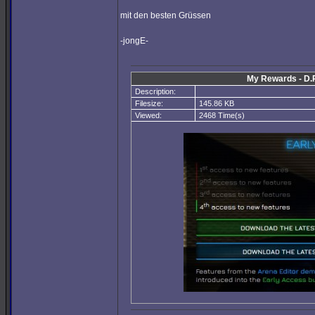
mit den besten Grüssen
-jongE-
My Rewards - D.R
Description:
Filesize:
145.86 KB
Viewed:
2468 Time(s)