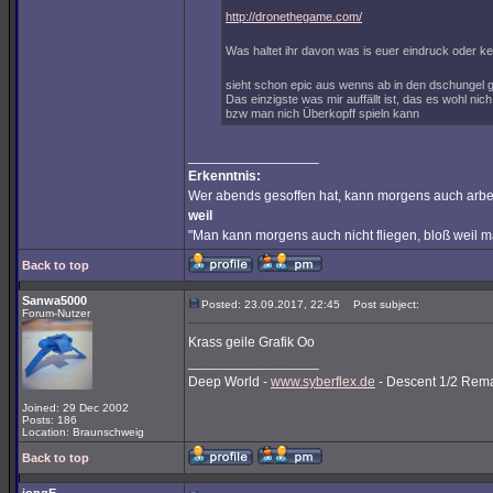
http://dronethegame.com/
Was haltet ihr davon was is euer eindruck oder ke
sieht schon epic aus wenns ab in den dschungel g
Das einzigste was mir auffällt ist, das es wohl nic
bzw man nich Überkopff spieln kann
_________________
Erkenntnis:
Wer abends gesoffen hat, kann morgens auch arbe
weil
"Man kann morgens auch nicht fliegen, bloß weil 
Back to top
Sanwa5000
Posted: 23.09.2017, 22:45
Post subject:
Forum-Nutzer
Krass geile Grafik Oo
_________________
Deep World -
www.syberflex.de
- Descent 1/2 Rem
Joined: 29 Dec 2002
Posts: 186
Location: Braunschweig
Back to top