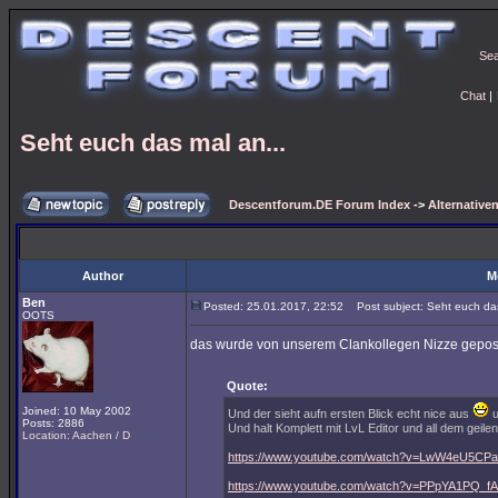
Se
Chat
|
Seht euch das mal an...
Descentforum.DE Forum Index
->
Alternativen
Author
M
Ben
Posted: 25.01.2017, 22:52
Post subject: Seht euch das
OOTS
das wurde von unserem Clankollegen Nizze gepostet
Quote:
Joined: 10 May 2002
Und der sieht aufn ersten Blick echt nice aus
u
Posts: 2886
Und halt Komplett mit LvL Editor und all dem geile
Location: Aachen / D
https://www.youtube.com/watch?v=LwW4eU5CP
https://www.youtube.com/watch?v=PPpYA1PQ_fA