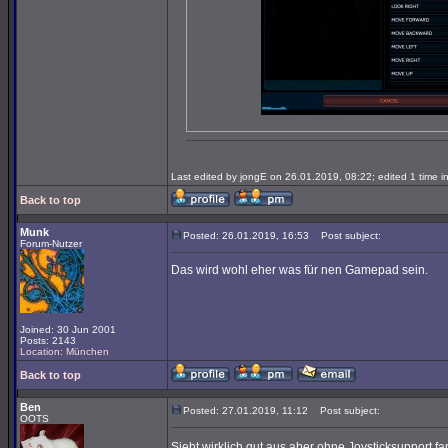
Last edited by jongE on 26.01.2019, 08:22; edited 1 time in
Back to top
Munk
Posted: 26.01.2019, 16:53
Post subject:
Forum-Nutzer
Das wird wohl eher was für nen Gamepad sein.
Joined: 30 Jun 2001
Posts: 2143
Location: München
Back to top
Ben
Posted: 27.01.2019, 11:12
Post subject:
OOTS
Sieht wirklich gut aus,aber ohne Joysticksupport f