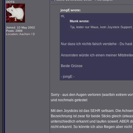
OOTS
jongE wrote:
Hi,
Munk wrote:
Tja, leider nur Maus, kein Joystick-Suppor
Joined: 10 May 2002
Posts: 2886
Location: Aachen / D
Nur dass ich nichts falsch verstehe - Du hast
Ansonsten würde ich einen meiner Mitstreite
Beste Grüsse
- jongE -
Sorry - aus den Augen verloren (war/bin extrem v
und nochmals getestet
Mit den Joysticks ist das SEHR seltsam. Die Achsen
Bezeichnung ist zwar für beide Sticks gleich (etwas
unterschiedlich erkannt und laufen soweit. ABER di
nicht erkannt. So könnte ich also fliegen aber nich
_________________