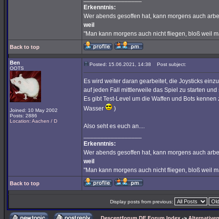
Erkenntnis:
Wer abends gesoffen hat, kann morgens auch arbe
weil
"Man kann morgens auch nicht fliegen, bloß weil 
Back to top
Ben
Posted: 15.06.2021, 14:38
Post subject:
OOTS
Es wird weiter daran gearbeitet, die Joysticks ein
auf jeden Fall mittlerweile das Spiel zu starten und
Es gibt Test-Level um die Waffen und Bots kennen z
Wasser
)
Joined: 10 May 2002
Posts: 2886
Location: Aachen / D
Also seht es euch an....
_________________
Erkenntnis:
Wer abends gesoffen hat, kann morgens auch arbe
weil
"Man kann morgens auch nicht fliegen, bloß weil 
Back to top
Display posts from previous:
Descentforum.DE Forum Index
->
Alternativen