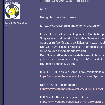
jongE
Posted: 22.01.2019, 11:28
Post subject:
Forum-Nutzer
Servus,
Hier gibts inzwischen neues:
Joined: 30 Nov 2003
Posts: 20
Ein Early Accesss Build und einen Arena Editor.
Letzten Endes ist der Einstieg mit 25.-€ recht hap
Singleplayer und natürlich kann das Game auch w
Aber der zur Verfügung Map Editor kann was - auch 
Das Game Ansich läuft Stabil, hat aber noch keine 
zu Gebäuden zusammengestzt sind.
Dem Spielspaß tut das keinesfalls einen Abbruch
gehabt - auch wenn uns z.T. ganz schön der Hinter
Hier mal n paar links zu info:
D.R.O.N.E. Multiplayer Demo is now available to al
https://www.youtube.com/watch?v=CYsw_4pKgas
DRONE Arena Editor Tutorial
https://www.youtube.com/watch?v=YC97O2sRAsQ
D.R.O.N.E. - Recording system tutorial:
https://www.youtube.com/watch?v=dhV3oF0NqB0