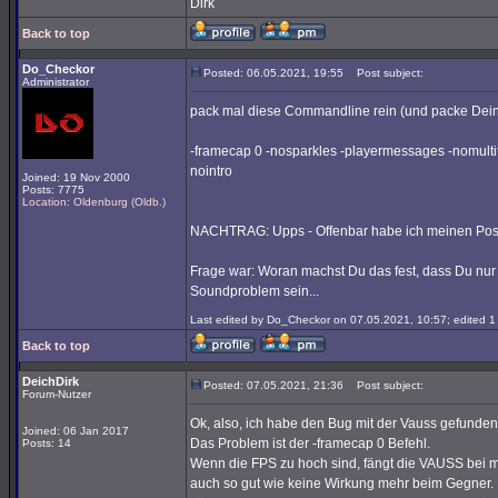
Dirk
Back to top
Do_Checkor
Posted: 06.05.2021, 19:55
Post subject:
Administrator
pack mal diese Commandline rein (und packe Dein
-framecap 0 -nosparkles -playermessages -nomult
nointro
Joined: 19 Nov 2000
Posts: 7775
Location: Oldenburg (Oldb.)
NACHTRAG: Upps - Offenbar habe ich meinen Post 
Frage war: Woran machst Du das fest, dass Du nur h
Soundproblem sein...
Last edited by Do_Checkor on 07.05.2021, 10:57; edited 1 t
Back to top
DeichDirk
Posted: 07.05.2021, 21:36
Post subject:
Forum-Nutzer
Ok, also, ich habe den Bug mit der Vauss gefunde
Joined: 06 Jan 2017
Das Problem ist der -framecap 0 Befehl.
Posts: 14
Wenn die FPS zu hoch sind, fängt die VAUSS bei mir
auch so gut wie keine Wirkung mehr beim Gegner.