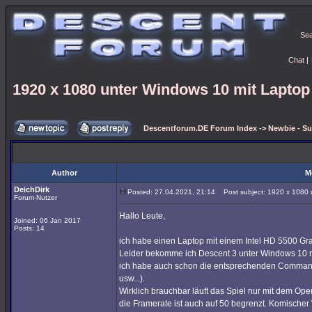
Se
Chat
|
1920 x 1080 unter Windows 10 mit Laptop 
Descentforum.DE Forum Index
->
Newbie - Su
Author
M
DeichDirk
Posted: 27.04.2021, 21:14
Post subject: 1920 x 1080 u
Forum-Nutzer
Hallo Leute,
Joined: 06 Jan 2017
Posts: 14
ich habe einen Laptop mit einem Intel HD 5500 Gra
Leider bekomme ich Descent 3 unter Windows 10 n
ich habe auch schon die entsprechenden Command L
usw...).
Wirklich brauchbar läuft das Spiel nur mit dem Ope
die Framerate ist auch auf 50 begrenzt. Komische