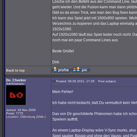
Lösche ich den Befehl aus der Command Line, läuft
geht wieder. Und die Fusion kann man dann plötzli
Gibt es da einen Trick, wie man den Bug fixen kan
Ich kann das Spiel jetzt mit 1600x900 spielen. Wic
Verzeichnis zu kopieren und das Laptop einmalig 
1920x1080.
Auf 1920x1080 läuft das Spiel leider noch nicht. 
noch mal ein paar Command Lines aus.
Beste Grüße!
Dirk
Back to top
Do_Checkor
Posted: 08.05.2021, 17:29
Post subject:
Administrator
Mein Fehler!
Ich habe nicht bedacht, daß Du vermutlich kein Vert
Joined: 19 Nov 2000
Posts: 7775
Das von Dir geschilderte Phänomen habe ich schon
Location: Oldenburg (Oldb.)
Spielern auftritt.
An einem Laptop-Display wäre V-Sync murks, also s
Spiel sauber, flüssig und ohne den Vauss- und Fus