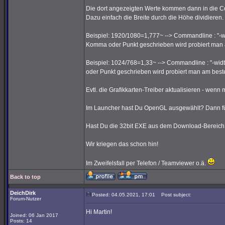
Die dort angezeigten Werte kommen dann in die C
Dazu einfach die Breite durch die Höhe dividieren.
Beispiel: 1920/1080=1,777~ --> Commandline : "-wi
Komma oder Punkt geschrieben wird probiert man 
Beispiel: 1024/768=1,33~ --> Commandline : "-widt
oder Punkt geschrieben wird probiert man am best
Evtl. die Grafikkarten-Treiber aktualisieren - wenn m
Im Launcher hast Du OpenGL ausgewählt? Dann füg
Hast Du die 32bit EXE aus dem Download-Bereich 
Wir kriegen das schon hin!
Im Zweifelsfall per Telefon / Teamviewer o.ä.
Back to top
DeichDirk
Posted: 04.05.2021, 17:01
Post subject:
Forum-Nutzer
Hi Martin!
Joined: 06 Jan 2017
Posts: 14