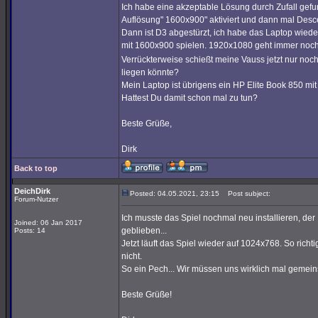
Ich habe eine akzeptable Lösung durch Zufall gefu
Auflösung" 1600x900" aktiviert und dann mal Desce
Dann ist D3 abgestürzt, ich habe das Laptop wiede
mit 1600x900 spielen. 1920x1080 geht immer noch 
Verrückterweise schießt meine Vauss jetzt nur noch
liegen könnte?
Mein Laptop ist übrigens ein HP Elite Book 850 mi
Hattest Du damit schon mal zu tun?
Beste Grüße,
Dirk
Back to top
DeichDirk
Posted: 04.05.2021, 23:15
Post subject:
Forum-Nutzer
Ich musste das Spiel nochmal neu installieren, der
Joined: 06 Jan 2017
geblieben...
Posts: 14
Jetzt läuft das Spiel wieder auf 1024x768. So richt
nicht.
So ein Pech... Wir müssen uns wirklich mal geme
Beste Grüße!