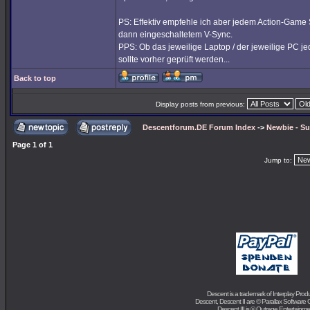
PS: Effektiv empfehle ich aber jedem Action-Game 
dann eingeschaltetem V-Sync.
PPS: Ob das jeweilige Laptop / der jeweilige PC je
sollte vorher geprüft werden...
Back to top
Display posts from previous:
Descentforum.DE Forum Index
->
Newbie - Su
Page
1
of
1
Jump to:
Descent is a trademark of
Interplay Prod
Descent, Descent II are ©
Parallax Software 
Descent III is ©
Outrage Entertainme