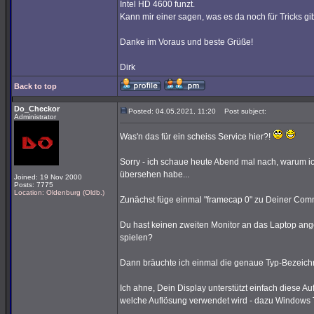
Intel HD 4600 funzt.
Kann mir einer sagen, was es da noch für Tricks g
Danke im Voraus und beste Grüße!
Dirk
Back to top
Do_Checkor
Posted: 04.05.2021, 11:20
Post subject:
Administrator
Was'n das für ein scheiss Service hier?!
Sorry - ich schaue heute Abend mal nach, warum 
übersehen habe...
Joined: 19 Nov 2000
Posts: 7775
Location: Oldenburg (Oldb.)
Zunächst füge einmal "framecap 0" zu Deiner Com
Du hast keinen zweiten Monitor an das Laptop ange
spielen?
Dann bräuchte ich einmal die genaue Typ-Bezeic
Ich ahne, Dein Display unterstützt einfach diese 
welche Auflösung verwendet wird - dazu Windows 